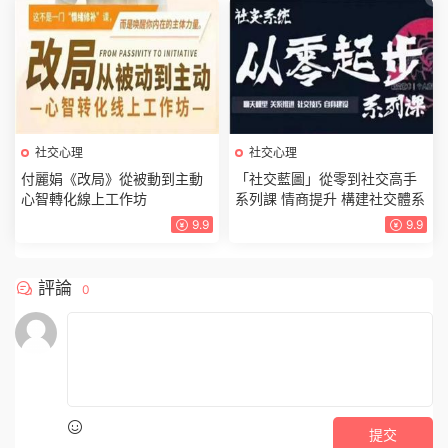
社交心理
社交心理
付麗娟《改局》從被動到主動
「社交藍圖」從零到社交高手
心智轉化線上工作坊
系列課 情商提升 構建社交體系
9.9
9.9
評論
0
提交