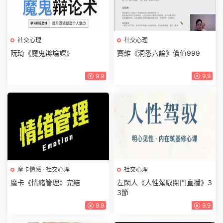
社交心理
社交心理
阮琦《魔鬼辯論課》
賽維《洞悉六論》價值999
9.9
9.9
摩卡情感
·
社交心理
社交心理
魔卡《情緒管理》完結
左閑人《人性駕馭閉門直播》3
3節
9.9
9.9