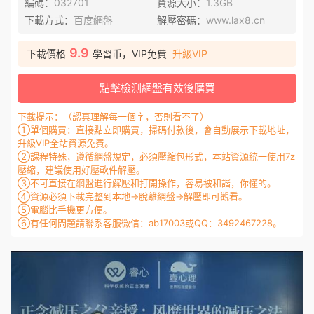
編碼：
032701
資源大小：
1.3GB
下載方式：
百度網盤
解壓密碼：
www.lax8.cn
9.9
下載價格
學習币，VIP免費
升級VIP
點擊檢測網盤有效後購買
下載提示：（認真理解每一個字，否則看不了）
①單個購買：直接點立即購買，掃碼付款後，會自動展示下載地址，
升級VIP全站資源免費。
②課程特殊，遵循網盤規定，必須壓縮包形式，本站資源統一使用7z
壓縮，建議使用好壓軟件解壓。
③不可直接在網盤進行解壓和打開操作，容易被和諧，你懂的。
④資源必須下載完整到本地→脫離網盤→解壓即可觀看。
⑤電腦比手機更方便。
⑥有任何問題請聯系客服微信：ab17003或QQ：3492467228。