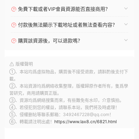
免費下載或者VIP會員資源能否直接商用？
付款後無法顯示下載地址或者無法查看内容？
購買該資源後，可以退款嗎？
版權聲明
①、本站均爲虛拟物品，購買後不接受退款，請斟酌後支付下
載。
②、本站資源均爲網絡收集整理，版權歸原作者所有，隻爲學
習研究，商用請購買正版。
③、資源均爲網絡搜集而來，有些難免有水印，介意慎拍。
④、若侵犯到您的權益，請聯系本站，我們将及時處理！
⑤、侵權删帖等聯系郵箱：3492467228@qq.com！
⑥、轉載請注明出處！
https://www.lax8.cn/6821.html