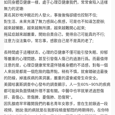
如同身體亞健康一樣，處于心理亞健康我們，常常會陷入這樣
無力的泥塘:
莫名其妙地沖親近的人發火，事後後悔卻總也控制不住;
對生活、未來充滿了無力感與心焦感，可是也不知道怎麽辦;
越來越懶散，越來越無所謂，越來越難開心起來;
拖延症越來越嚴重，開始自責自己，覺得自己可能真的不行;
注意力沒法集中，常忘事，感歎自己是不是真的老了;
長時間處于這種狀态，心理的亞健康不僅可能引發失眠、抑郁
等嚴重的心理問題，甚至引發傷人傷己的過激行爲。而最值得
注意的是，心理亞健康常常還伴随着身體的不适感，對每一個
人來說是都是一個危險的臨界點，稍有不慎，就會踏破這最後
的防線，掉進疾病的黑洞裏，嚴重的還會威脅生命安全。
美國哈裏斯調查中心發布的調查顯示，人一生60%~90%的疾病
都可能與負面情緒外理不當有關。中醫中也早就單述過怒傷
肝、喜傷心、思傷脾、憂傷肺、恐傷腎”。
因乳腺癌早早離開我們的着名青年女歌手，曾在生前錄過一段
視頻，她說:我的病就是在我那段極度郁悶的時期得的，在你特