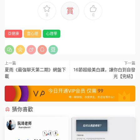
賞
0
0
亞健康
壹心理
心理學
上一篇
下一篇
夏雨《最強聊天第二期》網盤下
16節超級美白課，讓你白到自發
載
光【完結】
猜你喜歡