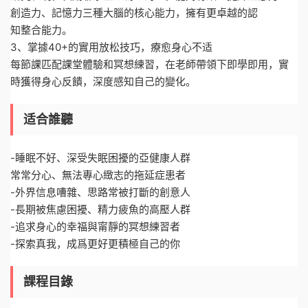
創造力、記憶力三種大腦的核心能力，擁有更卓越的認
知整合能力。
3、掌據40+的實用放松技巧，療愈身心不适
每節課匹配課堂體驗和冥想練習，在老師帶領下即學即用，實
時獲得身心反饋，深度感知自己的變化。
适合誰聽
-睡眠不好、深受失眠困擾的亞健康人群
常常分心、無法專心緻志的拖延症患者
-外界信息嘈雜、思路常被打斷的創意人
-長期被焦慮困擾、精力疲魚的高壓人群
-追求身心的幸福與甯靜的冥想練習者
-探索真我，成爲更好更積極自己的你
課程目錄