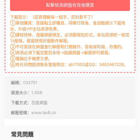
點擊檢測網盤有效後購買
下載提示：（認真理解每一個字，否則看不了）
①單個購買：直接點立即購買，掃碼付款後，會自動展示下載地
址，升級VIP全站資源免費。
②課程特殊，遵循網盤規定，必須壓縮包形式，本站資源統一使用
7z壓縮，建議使用好壓軟件解壓。
③不可直接在網盤進行解壓和打開操作，容易被和諧，你懂的。
④資源必須下載完整到本地→脫離網盤→解壓即可觀看。
⑤電腦比手機更方便。
⑥有任何問題請聯系客服微信：ab17003或QQ：3492467228。
編碼：
032701
資源大小：
1.3GB
下載方式：
百度網盤
解壓密碼：
www.lax8.cn
常見問題