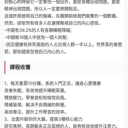
别郁心的時候它一定會找一個出外，要麽身體出現問題，要麽
精神出現問題，所以人一定要想開點兒。
這或許是她用自己的傷痛，在離開前給我們敲響的一個數鍾。
然而，卻依然有很多人在選擇無視自己的内心感受。
-中國有38.2%的人有各類睡眠障礙;
-中國每16個人中就有一個人抑郁;
-因亞健康有猝死風險的人占白領人群一半以上，世界真的會懲
罰，那些總是忽視自己内心的人。
課程收獲
1、每天隻需10分鍾，系統入門正念，讓身心更健康
改善失眠，有效地提升睡眠質量。
釋放壓力，學會放松和愉悅自我。
情緒管理，解決不良情緒的幹擾。
高效專注，提升工作學習的效率。
2、全面升級你的大腦，提高3種核心能力
研究表明，長期聯系正念寫想的人，能夠有效地提升注意力、