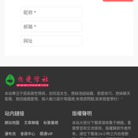
本站專注于提高兩性情商，如何追女生、撩妹泡妞秘籍、戀愛技巧、把妹聊天
套路、挽回婚姻愛情、個人魅力提升等服務,有情感問題,就來戀愛學社！"
站内鏈接
版權聲明
網站地圖
文章歸檔
标簽彙總
本站大部分下載資源收集于網絡，隻
做學習和交流使用，版權歸原作者所
瀑布流
會員中心
開通VIP
有，請在下載後24小時之内自覺删