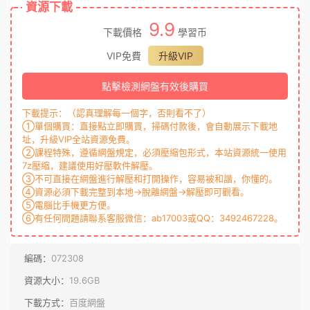
資源下載
9.9
下載價格
學習币
VIP免費
升級VIP
點擊檢測網盤有效後購買
下載提示：（認真理解每一個字，否則看不了）
①單個購買：直接點立即購買，掃碼付款後，會自動展示下載地
址，升級VIP全站資源免費。
②課程特殊，遵循網盤規定，必須壓縮包形式，本站資源統一使用
7z壓縮，建議使用好壓軟件解壓。
③不可直接在網盤進行解壓和打開操作，容易被和諧，你懂的。
④資源必須下載完整到本地→脫離網盤→解壓即可觀看。
⑤電腦比手機更方便。
⑥有任何問題請聯系客服微信：ab17003或QQ：3492467228。
編碼：
072308
資源大小：
19.6GB
下載方式：
百度網盤