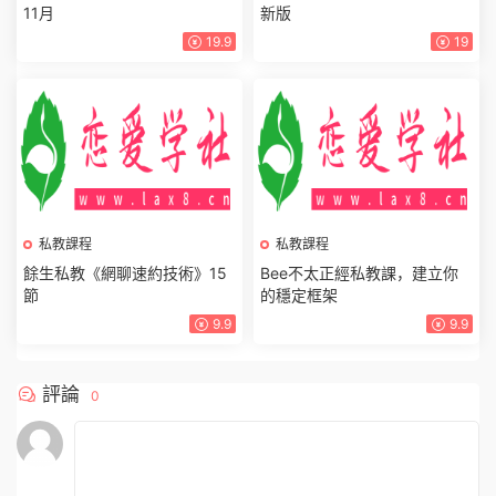
11月
新版
19.9
19
私教課程
私教課程
餘生私教《網聊速約技術》15
Bee不太正經私教課，建立你
節
的穩定框架
9.9
9.9
評論
0