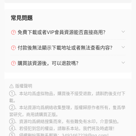
常見問題
免費下載或者VIP會員資源能否直接商用？
付款後無法顯示下載地址或者無法查看内容？
購買該資源後，可以退款嗎？
版權聲明
①、本站均爲虛拟物品，購買後不接受退款，請斟酌後支付下
載。
②、本站資源均爲網絡收集整理，版權歸原作者所有，隻爲學
習研究，商用請購買正版。
③、資源均爲網絡搜集而來，有些難免有水印，介意慎拍。
④、若侵犯到您的權益，請聯系本站，我們将及時處理！
⑤、侵權删帖等聯系郵箱：3492467228@qq.com！