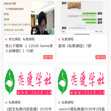
男生課程
·
私教課程
私教課程
梵公子團隊 《《2026 Game達
嘉琪《私教課程》7節
人訓練營》》10節
19
9.9
私教課程
私教課程
《餘生私教内部直播》2025年
Jason3萬私教課2026年2月最