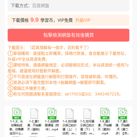
下載方式：
百度網盤
9.9
下載價格
學習币，VIP免費
升級VIP
點擊檢測網盤有效後購買
下載提示：（認真理解每一個字，否則看不了）
①單個購買：直接點立即購買，掃碼付款後，會自動展示下載地址，
升級VIP全站資源免費。
②課程特殊，遵循網盤規定，必須壓縮包形式，本站資源統一使用7z
壓縮，建議使用好壓軟件解壓。
③不可直接在網盤進行解壓和打開操作，容易被和諧，你懂的。
④資源必須下載完整到本地→脫離網盤→解壓即可觀看。
⑤電腦比手機更方便。
⑥有任何問題請聯系客服微信：ab17003或QQ：3492467228。