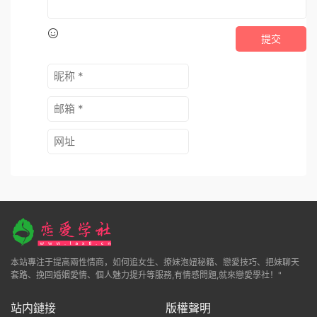
提交
本站專注于提高兩性情商，如何追女生、撩妹泡妞秘籍、戀愛技巧、把妹聊天
套路、挽回婚姻愛情、個人魅力提升等服務,有情感問題,就來戀愛學社！"
站内鏈接
版權聲明