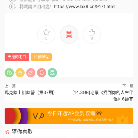
⑥、轉載請注明出處！
https://www.lax8.cn/9171.html
賞
0
0
天邊的老白
私教課程
上一篇
下一篇
馬克線上訓練營（第37期）
[14.3GB]老景《找到你的人生伴
侶》6節完
猜你喜歡