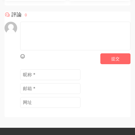
評論
0
提交