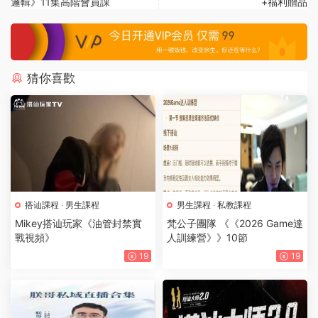
邏輯》11集高階會員課
+福利贈品
猜你喜歡
搭讪課程
·
男生課程
男生課程
·
私教課程
Mikey搭讪玩家《油管封禁實
梵公子團隊 《《2026 Game達
戰視頻》
人訓練營》》10節
19
19