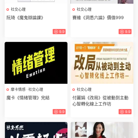
社交心理
社交心理
阮琦《魔鬼辯論課》
賽維《洞悉六論》價值999
9.9
9.9
摩卡情感
·
社交心理
社交心理
魔卡《情緒管理》完結
付麗娟《改局》從被動到主動
心智轉化線上工作坊
9.9
9.9