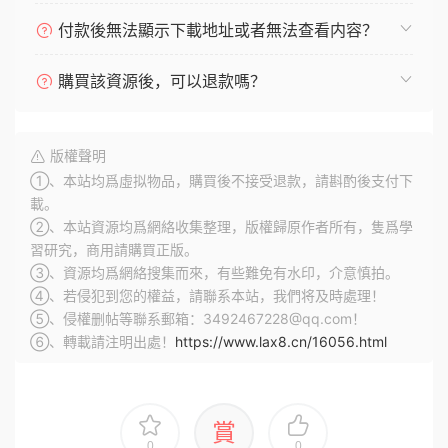
付款後無法顯示下載地址或者無法查看内容？
購買該資源後，可以退款嗎？
版權聲明
①、本站均爲虛拟物品，購買後不接受退款，請斟酌後支付下
載。
②、本站資源均爲網絡收集整理，版權歸原作者所有，隻爲學
習研究，商用請購買正版。
③、資源均爲網絡搜集而來，有些難免有水印，介意慎拍。
④、若侵犯到您的權益，請聯系本站，我們将及時處理！
⑤、侵權删帖等聯系郵箱：3492467228@qq.com！
⑥、轉載請注明出處！
https://www.lax8.cn/16056.html
賞
0
0