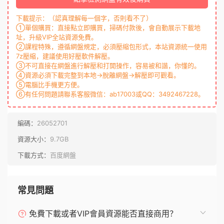
下載提示：（認真理解每一個字，否則看不了）
①單個購買：直接點立即購買，掃碼付款後，會自動展示下載地
址，升級VIP全站資源免費。
②課程特殊，遵循網盤規定，必須壓縮包形式，本站資源統一使用
7z壓縮，建議使用好壓軟件解壓。
③不可直接在網盤進行解壓和打開操作，容易被和諧，你懂的。
④資源必須下載完整到本地→脫離網盤→解壓即可觀看。
⑤電腦比手機更方便。
⑥有任何問題請聯系客服微信：ab17003或QQ：3492467228。
編碼：
26052701
資源大小：
9.7GB
下載方式：
百度網盤
常見問題
免費下載或者VIP會員資源能否直接商用？