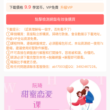
9.9
下載價格
學習币，VIP免費
升級VIP
點擊檢測網盤有效後購買
下載提示：（認真理解每一個字，否則看不了）
①單個購買：直接點立即購買，掃碼付款後，會自動展示下載地址，
升級VIP全站資源免費。
②課程特殊，遵循網盤規定，必須壓縮包形式，本站資源統一使用7z
壓縮，建議使用好壓軟件解壓。
③不可直接在網盤進行解壓和打開操作，容易被和諧，你懂的。
④資源必須下載完整到本地→脫離網盤→解壓即可觀看。
⑤電腦比手機更方便。
⑥有任何問題請聯系客服微信：ab17003或QQ：3492467228。