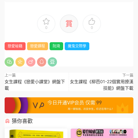
賞
0
0
戀愛秘籍
戀愛課程
阮琦
魔鬼交際學
上一篇
下一篇
女生課程《戀愛小課堂》網盤下
女生課程《柳芭01-22個實用撩漢
載
技能》網盤下載
猜你喜歡