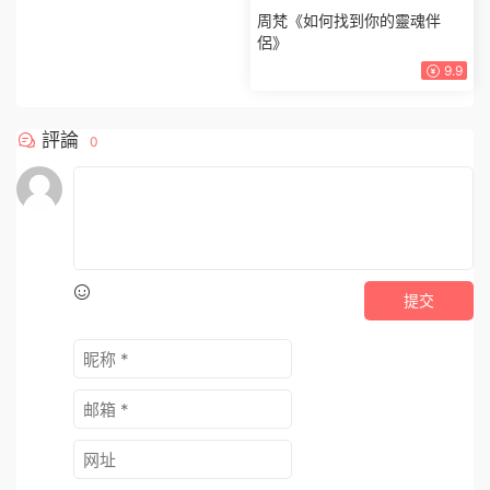
戀愛課程
周梵《如何找到你的靈魂伴
侶》
9.9
評論
0
提交