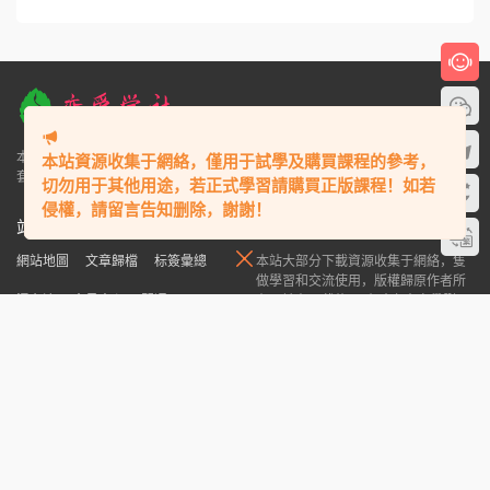
本站資源收集于網絡，僅用于試學及購買課程的參考，
切勿用于其他用途，若正式學習請購買正版課程！如若
侵權，請留言告知删除，謝謝！
本站專注于提高兩性情商，如何追女生、撩妹泡妞秘籍、戀愛技巧、把妹聊天
套路、挽回婚姻愛情、個人魅力提升等服務,有情感問題,就來戀愛學社！"
站内鏈接
版權聲明
網站地圖
文章歸檔
标簽彙總
本站大部分下載資源收集于網絡，隻
做學習和交流使用，版權歸原作者所
瀑布流
會員中心
開通VIP
有，請在下載後24小時之内自覺删