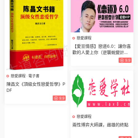
戀愛課程
【愛豆情感】戀道6.0：讓你喜
歡的人愛上你（逆襲蛻變計
劃）
9.9
戀愛課程
·
電子書
陳昌文《頂級女性戀愛哲學》P
DF
9.9
戀愛課程
兩性博弈大師課，雌雄的終點