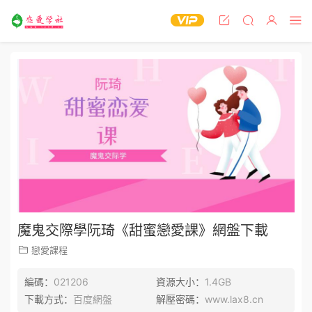
魔鬼交際學阮琦《甜蜜戀愛課》網盤下載
戀愛課程
編碼：
021206
資源大小：
1.4GB
下載方式：
百度網盤
解壓密碼：
www.lax8.cn