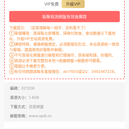
VIP免費
升級VIP
點擊檢測網盤有效後購買
下載提示：（認真理解每一個字，否則看不了）
①單個購買：直接點立即購買，掃碼付款後，會自動展示下載地
址，升級VIP全站資源免費。
②課程特殊，遵循網盤規定，必須壓縮包形式，本站資源統一使用
7z壓縮，建議使用好壓軟件解壓。
③不可直接在網盤進行解壓和打開操作，容易被和諧，你懂的。
④資源必須下載完整到本地→脫離網盤→解壓即可觀看。
⑤電腦比手機更方便。
⑥有任何問題請聯系客服微信：ab17003或QQ：3492467228。
編碼：
021206
資源大小：
1.4GB
下載方式：
百度網盤
解壓密碼：
www.lax8.cn