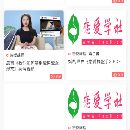
9.9
戀愛課程
晨哥《教你如何鑒别渣男渣女
綠茶》高清視頻
9.9
戀愛課程
·
電子書
斌的世界《戀愛操盤手》PDF
9.9