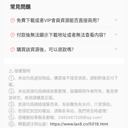
常見問題
免費下載或者VIP會員資源能否直接商用？
付款後無法顯示下載地址或者無法查看内容？
購買該資源後，可以退款嗎？
版權聲明
①、本站均爲虛拟物品，購買後不接受退款，請斟酌後支付下
載。
②、本站資源均爲網絡收集整理，版權歸原作者所有，隻爲學
習研究，商用請購買正版。
③、資源均爲網絡搜集而來，有些難免有水印，介意慎拍。
④、若侵犯到您的權益，請聯系本站，我們将及時處理！
⑤、侵權删帖等聯系郵箱：3492467228@qq.com！
⑥、轉載請注明出處！
https://www.lax8.cn/5018.html