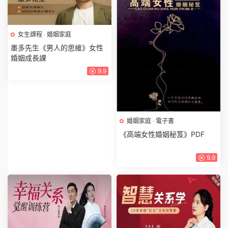
女生課程
·
婚姻家庭
墨多先生《男人的思維》女性
婚姻成長課
9.9
婚姻家庭
·
電子書
《高端女性婚姻秘笈》PDF
9.9