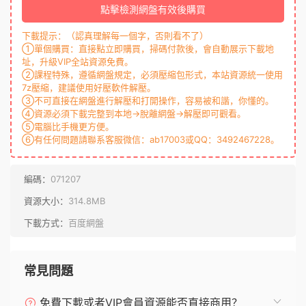
點擊檢測網盤有效後購買
下載提示：（認真理解每一個字，否則看不了）
①單個購買：直接點立即購買，掃碼付款後，會自動展示下載地
址，升級VIP全站資源免費。
②課程特殊，遵循網盤規定，必須壓縮包形式，本站資源統一使用
7z壓縮，建議使用好壓軟件解壓。
③不可直接在網盤進行解壓和打開操作，容易被和諧，你懂的。
④資源必須下載完整到本地→脫離網盤→解壓即可觀看。
⑤電腦比手機更方便。
⑥有任何問題請聯系客服微信：ab17003或QQ：3492467228。
編碼：
071207
資源大小：
314.8MB
下載方式：
百度網盤
常見問題
免費下載或者VIP會員資源能否直接商用？