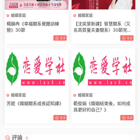
婚姻家庭
婚姻家庭
楊韻冉《幸福關系覺醒訓練
【沈奕斐新課】智慧關系（又
營》30節
名高質量夫妻關系）30節完整
版
9.9
9.9
婚姻家庭
芳妮《婚姻關系成長認知課》
婚姻家庭
範俊娟《婚姻結束後，如何成
9.9
爲更好的自己？》
9.9
評論
0