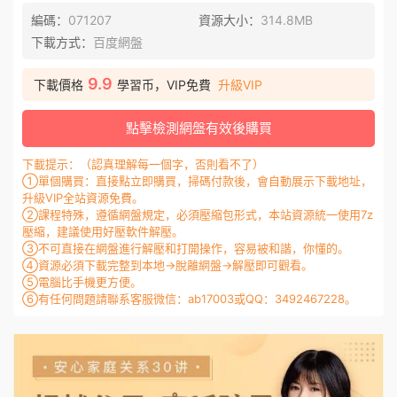
編碼：
071207
資源大小：
314.8MB
下載方式：
百度網盤
9.9
下載價格
學習币，VIP免費
升級VIP
點擊檢測網盤有效後購買
下載提示：（認真理解每一個字，否則看不了）
①單個購買：直接點立即購買，掃碼付款後，會自動展示下載地址，
升級VIP全站資源免費。
②課程特殊，遵循網盤規定，必須壓縮包形式，本站資源統一使用7z
壓縮，建議使用好壓軟件解壓。
③不可直接在網盤進行解壓和打開操作，容易被和諧，你懂的。
④資源必須下載完整到本地→脫離網盤→解壓即可觀看。
⑤電腦比手機更方便。
⑥有任何問題請聯系客服微信：ab17003或QQ：3492467228。