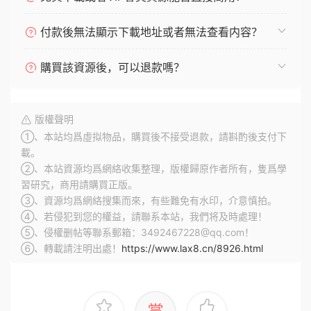
付款後無法顯示下載地址或者無法查看内容？
購買該資源後，可以退款嗎？
版權聲明
①、本站均爲虛拟物品，購買後不接受退款，請斟酌後支付下
載。
②、本站資源均爲網絡收集整理，版權歸原作者所有，隻爲學
習研究，商用請購買正版。
③、資源均爲網絡搜集而來，有些難免有水印，介意慎拍。
④、若侵犯到您的權益，請聯系本站，我們将及時處理！
⑤、侵權删帖等聯系郵箱：3492467228@qq.com！
⑥、轉載請注明出處！
https://www.lax8.cn/8926.html