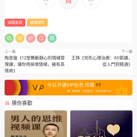
賞
0
0
婚姻家庭
婚姻課程
上一篇
下一篇
陶思璇《12堂舞動靜心的情緒管
王铮《完形心理治療：60節課，
理課，讓你甩掉壞情緒，擁有高
從入門到精通》
情商》
猜你喜歡