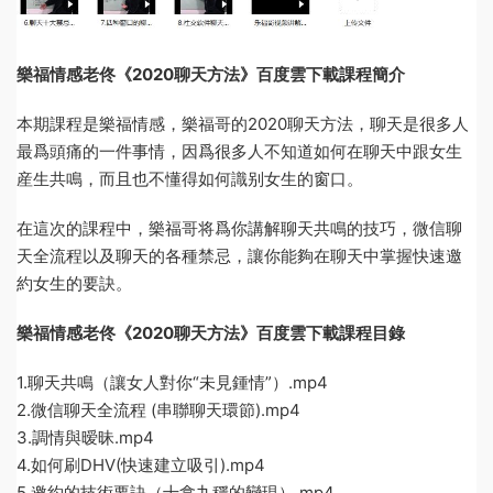
樂福情感老佟《2020聊天方法》百度雲下載課程簡介
本期課程是樂福情感，樂福哥的2020聊天方法，聊天是很多人
最爲頭痛的一件事情，因爲很多人不知道如何在聊天中跟女生
産生共鳴，而且也不懂得如何識别女生的窗口。
在這次的課程中，樂福哥将爲你講解聊天共鳴的技巧，微信聊
天全流程以及聊天的各種禁忌，讓你能夠在聊天中掌握快速邀
約女生的要訣。
樂福情感老佟《2020聊天方法》百度雲下載課程目錄
1.聊天共鳴（讓女人對你“未見鍾情”）.mp4
2.微信聊天全流程 (串聯聊天環節).mp4
3.調情與暧昧.mp4
4.如何刷DHV(快速建立吸引).mp4
5.邀約的技術要訣（十拿九穩的變現）.mp4