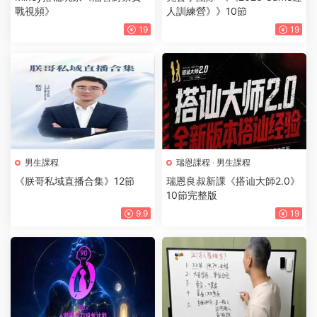
戰視頻》
人訓練營》》10節
19
19
男生課程
瑞恩課程
·
男生課程
《朕哥私域直播合集》12節
瑞恩良叔新課《搭讪大師2.0》
10節完整版
9.9
19