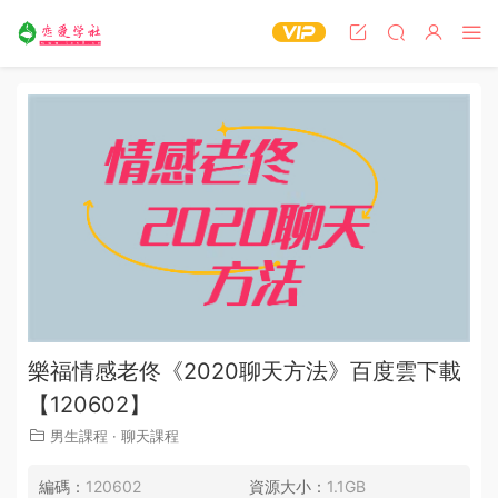
樂福情感老佟《2020聊天方法》百度雲下載
【120602】
男生課程
·
聊天課程
編碼：
120602
資源大小：
1.1GB