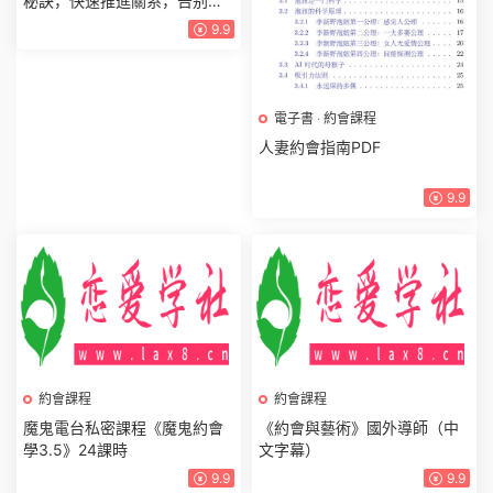
秘訣，快速推進關系，告别友
誼區
9.9
電子書
·
約會課程
人妻約會指南PDF
9.9
約會課程
魔鬼電台私密課程《魔鬼約會
學3.5》24課時
9.9
約會課程
《約會與藝術》國外導師（中
文字幕）
9.9