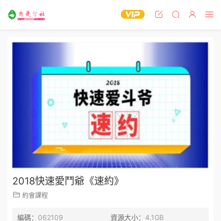
2018快速愛鬥爺《速約》
約會課程
編碼：
062109
資源大小：
4.1GB