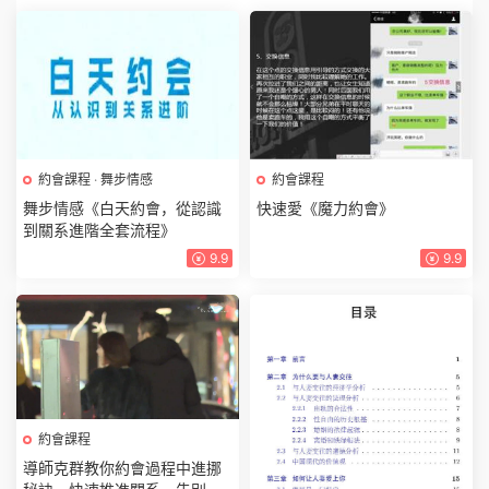
約會課程
·
舞步情感
約會課程
舞步情感《白天約會，從認識
快速愛《魔力約會》
到關系進階全套流程》
9.9
9.9
約會課程
導師克群教你約會過程中進挪