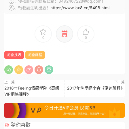
⑤、侵權删帖等聯系郵箱：3492467228@qq.com！
⑥、轉載請注明出處！
https://www.lax8.cn/8498.html
賞
0
0
約會技巧
約會課程
上一篇
下一篇
2018年Feeling情感學院《高級
2017年泡學網小倉《倒追聊程》
VIP網絡課程》
猜你喜歡