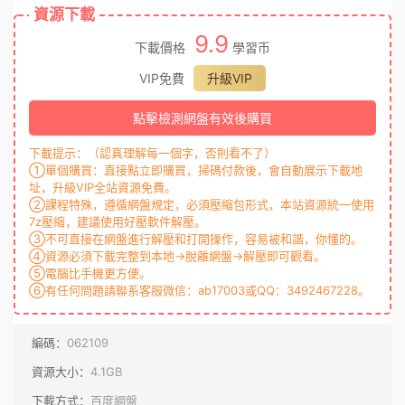
資源下載
9.9
下載價格
學習币
VIP免費
升級VIP
點擊檢測網盤有效後購買
下載提示：（認真理解每一個字，否則看不了）
①單個購買：直接點立即購買，掃碼付款後，會自動展示下載地
址，升級VIP全站資源免費。
②課程特殊，遵循網盤規定，必須壓縮包形式，本站資源統一使用
7z壓縮，建議使用好壓軟件解壓。
③不可直接在網盤進行解壓和打開操作，容易被和諧，你懂的。
④資源必須下載完整到本地→脫離網盤→解壓即可觀看。
⑤電腦比手機更方便。
⑥有任何問題請聯系客服微信：ab17003或QQ：3492467228。
編碼：
062109
資源大小：
4.1GB
下載方式：
百度網盤