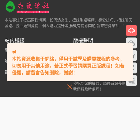
本站專注于提高兩性情商，如何追女生、撩妹泡妞秘籍、戀愛技巧、把妹聊天
套路、挽回婚姻愛情、個人魅力提升等服務,有情感問題,就來戀愛學社！"
站内鏈接
版權聲明
網站地圖
文章歸檔
标簽彙總
本站大部分下載資源收集于網絡，隻
做學習和交流使用，版權歸原作者所
本站資源收集于網絡，僅用于試學及購買課程的參考，
瀑布流
會員中心
開通VIP
有，請在下載後24小時之内自覺删
切勿用于其他用途，若正式學習請購買正版課程！如若
除，若作商業用途，請購買正版，由
侵權，請留言告知删除，謝謝！
歡迎投稿
于未及時購買和付費發生的侵權行
爲，與本站無關。本站發布的内容若
侵犯到您的權益，請聯系站長删除，
我們将及時處理！
搜索本站精品資源
Copyright © 2022 ·戀愛學社