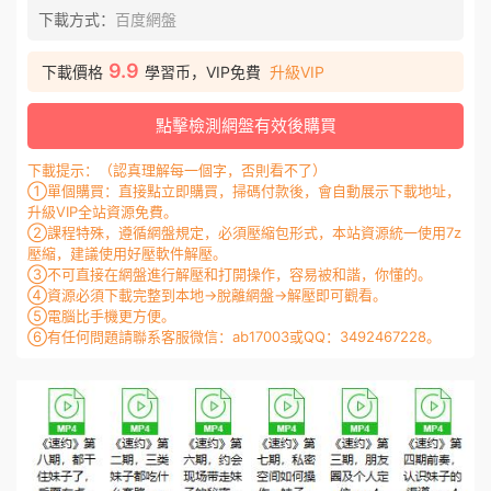
下載方式：
百度網盤
9.9
下載價格
學習币，VIP免費
升級VIP
點擊檢測網盤有效後購買
下載提示：（認真理解每一個字，否則看不了）
①單個購買：直接點立即購買，掃碼付款後，會自動展示下載地址，
升級VIP全站資源免費。
②課程特殊，遵循網盤規定，必須壓縮包形式，本站資源統一使用7z
壓縮，建議使用好壓軟件解壓。
③不可直接在網盤進行解壓和打開操作，容易被和諧，你懂的。
④資源必須下載完整到本地→脫離網盤→解壓即可觀看。
⑤電腦比手機更方便。
⑥有任何問題請聯系客服微信：ab17003或QQ：3492467228。