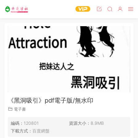
《黑洞吸引》pdf電子版/無水印
電子書
編碼：
120801
資源大小：
8.9MB
下載方式：
百度網盤