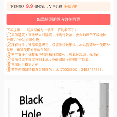
9.9
下載價格
學習币，VIP免費
升級VIP
點擊檢測網盤有效後購買
下載提示：（認真理解每一個字，否則看不了）
①單個購買：直接點立即購買，掃碼付款後，會自動展示下載地址，
升級VIP全站資源免費。
②課程特殊，遵循網盤規定，必須壓縮包形式，本站資源統一使用7z
壓縮，建議使用好壓軟件解壓。
③不可直接在網盤進行解壓和打開操作，容易被和諧，你懂的。
④資源必須下載完整到本地→脫離網盤→解壓即可觀看。
⑤電腦比手機更方便。
⑥有任何問題請聯系客服微信：ab17003或QQ：3492467228。