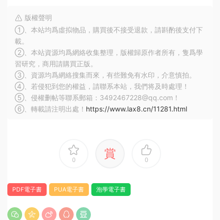
版權聲明
①、本站均爲虛拟物品，購買後不接受退款，請斟酌後支付下
載。
②、本站資源均爲網絡收集整理，版權歸原作者所有，隻爲學
習研究，商用請購買正版。
③、資源均爲網絡搜集而來，有些難免有水印，介意慎拍。
④、若侵犯到您的權益，請聯系本站，我們将及時處理！
⑤、侵權删帖等聯系郵箱：3492467228@qq.com！
⑥、轉載請注明出處！
https://www.lax8.cn/11281.html
賞
0
0
PDF電子書
PUA電子書
泡學電子書