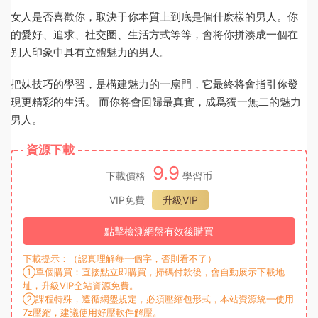
女人是否喜歡你，取決于你本質上到底是個什麽樣的男人。你
的愛好、追求、社交圈、生活方式等等，會将你拼湊成一個在
别人印象中具有立體魅力的男人。
把妹技巧的學習，是構建魅力的一扇門，它最終将會指引你發
現更精彩的生活。 而你将會回歸最真實，成爲獨一無二的魅力
男人。
資源下載
9.9
下載價格
學習币
VIP免費
升級VIP
點擊檢測網盤有效後購買
下載提示：（認真理解每一個字，否則看不了）
①單個購買：直接點立即購買，掃碼付款後，會自動展示下載地
址，升級VIP全站資源免費。
②課程特殊，遵循網盤規定，必須壓縮包形式，本站資源統一使用
7z壓縮，建議使用好壓軟件解壓。