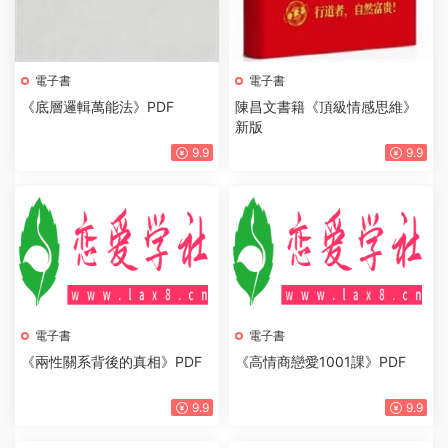
電子書
電子書
《底層邏輯萬能法》PDF
陳昌文書籍《頂級情感思維》
新版
9.9
9.9