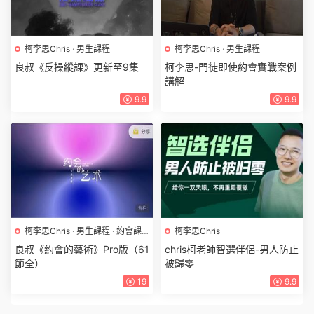
柯李思Chris
·
男生課程
柯李思Chris
·
男生課程
良叔《反操縱課》更新至9集
柯李思-門徒即使約會實戰案例
講解
9.9
9.9
柯李思Chris
·
男生課程
·
約會課
柯李思Chris
程
良叔《約會的藝術》Pro版（61
chris柯老師智選伴侶-男人防止
節全）
被歸零
19
9.9