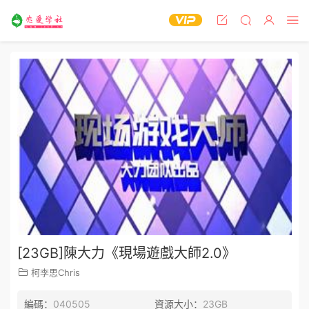
[23GB]陳大力《現場遊戲大師2.0》
柯李思Chris
編碼：
040505
資源大小：
23GB