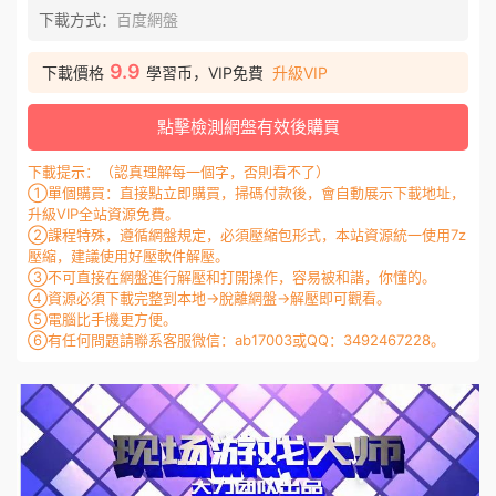
下載方式：
百度網盤
9.9
下載價格
學習币，VIP免費
升級VIP
點擊檢測網盤有效後購買
下載提示：（認真理解每一個字，否則看不了）
①單個購買：直接點立即購買，掃碼付款後，會自動展示下載地址，
升級VIP全站資源免費。
②課程特殊，遵循網盤規定，必須壓縮包形式，本站資源統一使用7z
壓縮，建議使用好壓軟件解壓。
③不可直接在網盤進行解壓和打開操作，容易被和諧，你懂的。
④資源必須下載完整到本地→脫離網盤→解壓即可觀看。
⑤電腦比手機更方便。
⑥有任何問題請聯系客服微信：ab17003或QQ：3492467228。