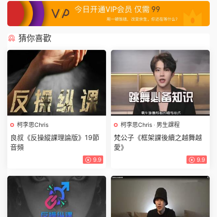
猜你喜歡
柯李思Chris
柯李思Chris
·
男生課程
良叔《反操縱課理論版》19節
梵公子《框架課後續之越舞越
音頻
愛》
9.9
9.9