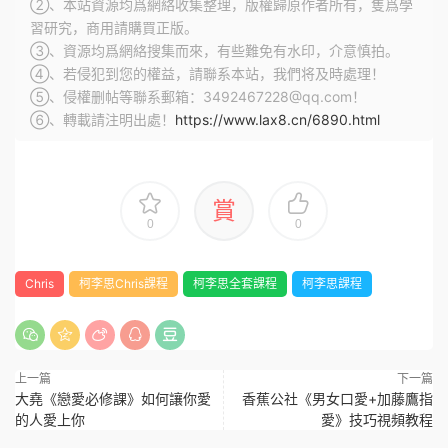
②、本站資源均爲網絡收集整理，版權歸原作者所有，隻爲學
習研究，商用請購買正版。
③、資源均爲網絡搜集而來，有些難免有水印，介意慎拍。
④、若侵犯到您的權益，請聯系本站，我們将及時處理！
⑤、侵權删帖等聯系郵箱：3492467228@qq.com！
⑥、轉載請注明出處！
https://www.lax8.cn/6890.html
賞
0
0
Chris
柯李思Chris課程
柯李思全套課程
柯李思課程
上一篇
下一篇
大堯《戀愛必修課》如何讓你愛
香蕉公社《男女口愛+加藤鷹指
的人愛上你
愛》技巧視頻教程