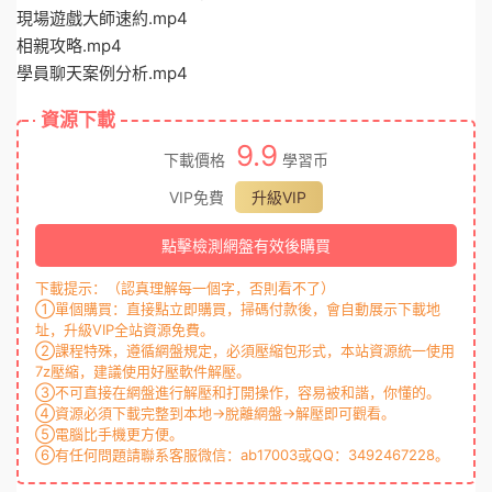
現場遊戲大師速約.mp4
相親攻略.mp4
學員聊天案例分析.mp4
資源下載
9.9
下載價格
學習币
VIP免費
升級VIP
點擊檢測網盤有效後購買
下載提示：（認真理解每一個字，否則看不了）
①單個購買：直接點立即購買，掃碼付款後，會自動展示下載地
址，升級VIP全站資源免費。
②課程特殊，遵循網盤規定，必須壓縮包形式，本站資源統一使用
7z壓縮，建議使用好壓軟件解壓。
③不可直接在網盤進行解壓和打開操作，容易被和諧，你懂的。
④資源必須下載完整到本地→脫離網盤→解壓即可觀看。
⑤電腦比手機更方便。
⑥有任何問題請聯系客服微信：ab17003或QQ：3492467228。