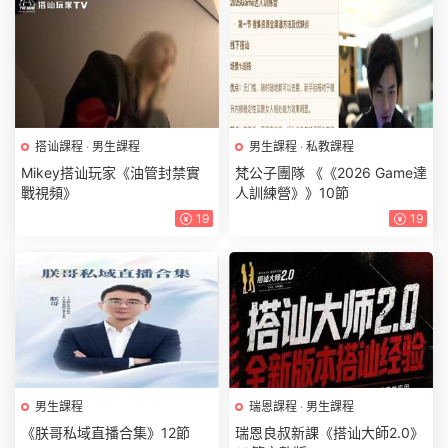
搭讪課程
·
男生課程
男生課程
·
私教課程
Mikey搭讪玩家《油管封禁實
梵公子團隊 《《2026 Game達
戰視頻》
人訓練營》》10節
19
19
男生課程
瑞恩課程
·
男生課程
《朕哥私域直播合集》12節
瑞恩良叔新課《搭讪大師2.0》