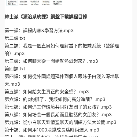
紳士派《源治系統課》網盤下載課程目錄
第一課：課程内容&學習方法.mp3
第二課.txt
第二課：我是一個直男如何理解當下的把妹系統（營銷理
論）.mp3
第三課：如何聊天從一開始就熱烈起來？.mp3
第四課.txt
第四課：如何從外圍話題延伸到個人跟妹子由淺入深地聊
天.mp3
第五課：如何給女生真正的安全感？.mp3
第六課：約p約膩了，我該如何向高分進階？.mp3
第七課：如何追工作環境共同好友圈子的女孩？.mp3
第八課：如何培養一個長期而且聽話的女朋友？.mp3
第九課：從小白聊天到情聖聊天的訓練方法大公開.mp3
第十課：如何用1000塊錢成長爲時尚達人.mp3