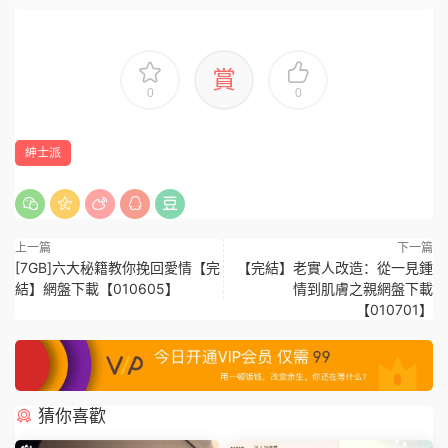
賞
0
0
紳士派
上一篇
下一篇
[7GB]六大秘籍教你挽回愛情【完
【完結】老實人改造：從一見鍾
結】網盤下載【010605】
情到肌膚之親網盤下載
【010701】
猜你喜歡