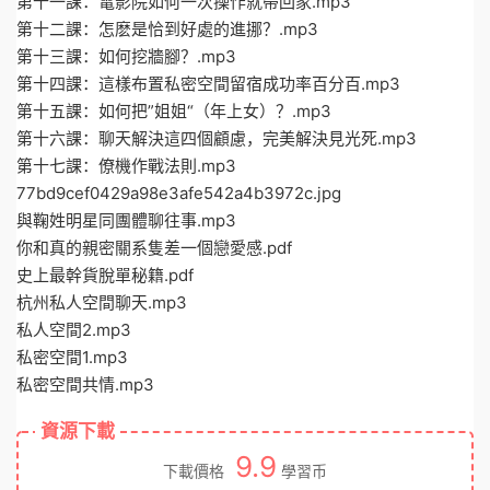
第十一課：電影院如何一次操作就帶回家.mp3
第十二課：怎麽是恰到好處的進挪？.mp3
第十三課：如何挖牆腳？.mp3
第十四課：這樣布置私密空間留宿成功率百分百.mp3
第十五課：如何把”姐姐“（年上女）？.mp3
第十六課：聊天解決這四個顧慮，完美解決見光死.mp3
第十七課：僚機作戰法則.mp3
77bd9cef0429a98e3afe542a4b3972c.jpg
與鞠姓明星同團體聊往事.mp3
你和真的親密關系隻差一個戀愛感.pdf
史上最幹貨脫單秘籍.pdf
杭州私人空間聊天.mp3
私人空間2.mp3
私密空間1.mp3
私密空間共情.mp3
資源下載
9.9
下載價格
學習币