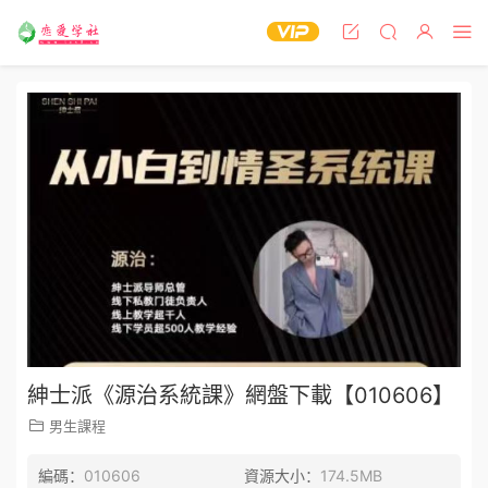
紳士派《源治系統課》網盤下載【010606】
男生課程
編碼：
010606
資源大小：
174.5MB