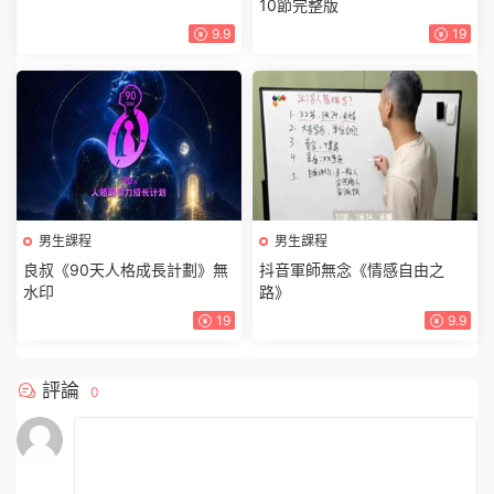
10節完整版
9.9
19
男生課程
男生課程
良叔《90天人格成長計劃》無
抖音軍師無念《情感自由之
水印
路》
19
9.9
評論
0