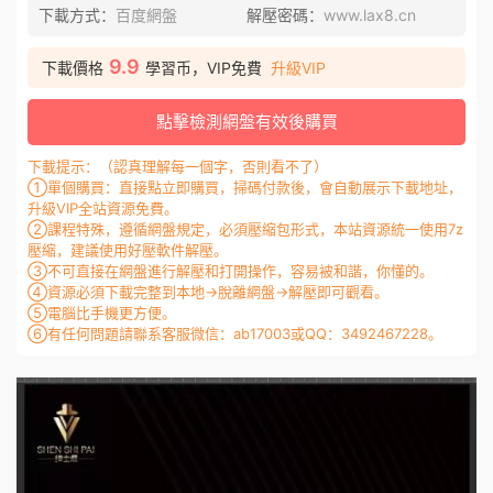
下載方式：
百度網盤
解壓密碼：
www.lax8.cn
9.9
下載價格
學習币，VIP免費
升級VIP
點擊檢測網盤有效後購買
下載提示：（認真理解每一個字，否則看不了）
①單個購買：直接點立即購買，掃碼付款後，會自動展示下載地址，
升級VIP全站資源免費。
②課程特殊，遵循網盤規定，必須壓縮包形式，本站資源統一使用7z
壓縮，建議使用好壓軟件解壓。
③不可直接在網盤進行解壓和打開操作，容易被和諧，你懂的。
④資源必須下載完整到本地→脫離網盤→解壓即可觀看。
⑤電腦比手機更方便。
⑥有任何問題請聯系客服微信：ab17003或QQ：3492467228。