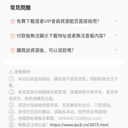
常見問題
免費下載或者VIP會員資源能否直接商用？
付款後無法顯示下載地址或者無法查看内容？
購買該資源後，可以退款嗎？
版權聲明
①、本站均爲虛拟物品，購買後不接受退款，請斟酌後支付下
載。
②、本站資源均爲網絡收集整理，版權歸原作者所有，隻爲學
習研究，商用請購買正版。
③、資源均爲網絡搜集而來，有些難免有水印，介意慎拍。
④、若侵犯到您的權益，請聯系本站，我們将及時處理！
⑤、侵權删帖等聯系郵箱：3492467228@qq.com！
⑥、轉載請注明出處！
https://www.lax8.cn/3675.html