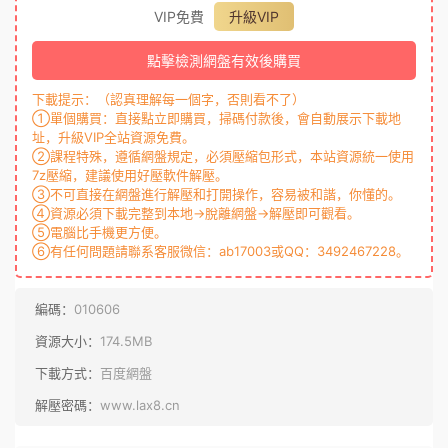
VIP免費
升級VIP
點擊檢測網盤有效後購買
下載提示：（認真理解每一個字，否則看不了）
①單個購買：直接點立即購買，掃碼付款後，會自動展示下載地
址，升級VIP全站資源免費。
②課程特殊，遵循網盤規定，必須壓縮包形式，本站資源統一使用
7z壓縮，建議使用好壓軟件解壓。
③不可直接在網盤進行解壓和打開操作，容易被和諧，你懂的。
④資源必須下載完整到本地→脫離網盤→解壓即可觀看。
⑤電腦比手機更方便。
⑥有任何問題請聯系客服微信：ab17003或QQ：3492467228。
編碼：
010606
資源大小：
174.5MB
下載方式：
百度網盤
解壓密碼：
www.lax8.cn