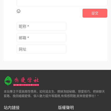
提交
本站專注于提高兩性情商，如何追女生、撩妹泡妞秘籍、戀愛技巧、把妹聊天
套路、挽回婚姻愛情、個人魅力提升等服務,有情感問題,就來戀愛學社！"
站内鏈接
版權聲明