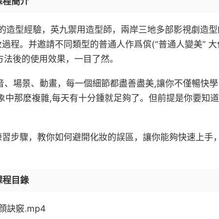
課程簡介
年的造型經驗，英九禦用造型師，兩岸三地多部影視劇造型
過程。并邀請不同類型的普通人作爲傧(“普通人變美” 大
握方法後的使用效果，一目了然。
音、場景、動畫，每一個細節都盡善盡美,讓你不僅暢快學
象中那麽複雜,每天有十分鍾就足夠了。但前提是你要知
練習步驟，教你如何避開化妝的誤區，讓你能夠快速上手
課程目錄
訣竅.mp4