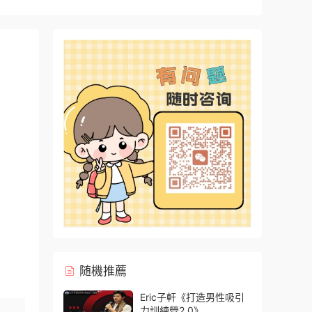
随機推薦
Eric子軒《打造男性吸引
力訓練營2.0》