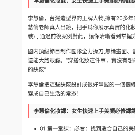
李慧倫化妝課：女生快速上手美顔必修課
李慧倫，台灣造型界的王牌人物,擁有20多
慧倫老師真人出鏡，把手爲你展示真實的化妝
戰) , 通過前後案例對此，讓你清晰看到掌
國内頂級節目制作團隊全力操刀,無論畫面、
還能大飽眼瘾。“穿搭化妝這件事，實沒有想
的訣竅”
李慧倫把這些訣竅設計成很好掌握的一個個
變成自己生活的常态！
李慧倫化妝課：女生快速上手美顔必修課
01 第一堂課：必看：找到适合自己的美顔