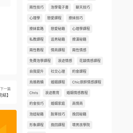
兩性技巧
泡學電子書
聊天技巧
心理學
戀愛課程
撩妹技巧
撩妹套路
戀愛秘籍
心理學課程
私教課程
追男秘籍
撩漢秘籍
兩性教程
情商課程
兩性情感
免費泡學課程
浪迹情感
花鎮情感課程
自我提升
社交心理
約會課程
烏鴉救贖
婚姻課程
Chic原醉情感課程
下一篇
Chris
浪迹教育
婚姻情感教程
完結】
約會技巧
婚姻家庭
高情商
泡妞秘籍
脫單技巧
挽回秘籍
形象課程
挽回課程
壞男孩學院