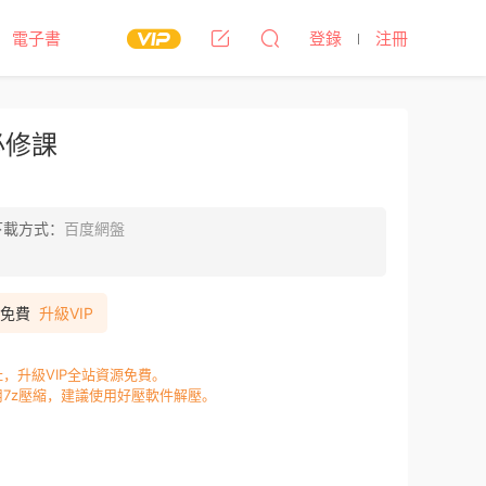
電子書
登錄
注冊
必修課
下載方式：
百度網盤
P免費
升級VIP
，升級VIP全站資源免費。
7z壓縮，建議使用好壓軟件解壓。