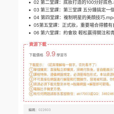
02 第二堂課：底妝打造的100分好底色.
03 第三堂課：第三堂課 五分鍾搞定一個
04 第四堂課：複制明星的美顔技巧.mp
05第五堂課：正式妝，重要場合得體有自
06 第六堂課：約會妝 輕松赢得關注和青
資源下載
9.9
下載價格
學習币
下載提示：（認真理解每一個字，否則看不了）
①單個購買：直接點立即購買，掃碼付款後，會自動展示下
②課程特殊，遵循網盤規定，必須壓縮包形式，本站資源統
③不可直接在網盤進行解壓和打開操作，容易被和諧，你
④資源必須下載完整到本地→脫離網盤→解壓即可觀看。
⑤電腦比手機更方便。
⑥有任何問題請聯系客服微信：ab17003或QQ：349246
編碼：
022603