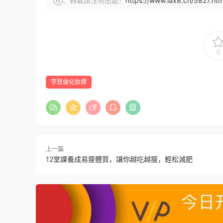
⑥、轉載請注明出處！
https://www.lax8.cn/5827.htm
0
李慧倫化妝課
上一篇
12堂課養成易瘦體質，讓你越吃越瘦，輕松減肥