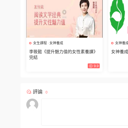
女生課程
·
女神養成
女神養
李筱懿《提升魅力值的女性素養課》
女神養成
完結
9.9
評論
0