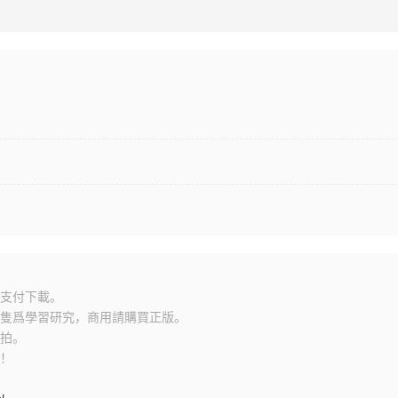
？
支付下載。
隻爲學習研究，商用請購買正版。
拍。
！