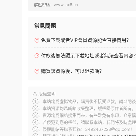
解壓密碼：
www.lax8.cn
常見問題
免費下載或者VIP會員資源能否直接商用？
付款後無法顯示下載地址或者無法查看内容
購買該資源後，可以退款嗎？
版權聲明
①、本站均爲虛拟物品，購買後不接受退款，請斟酌後
②、本站資源均爲網絡收集整理，版權歸原作者所有，
③、資源均爲網絡搜集而來，有些難免有水印，介意慎
④、若侵犯到您的權益，請聯系本站，我們将及時處理
⑤、侵權删帖等聯系郵箱：3492467228@qq.com！