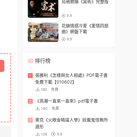
烏鴉救贖《富術》完整版
9.9
花鎮情感冷愛《愛情四部
曲》網盤下載
9.9
排行榜
張勝利《怎樣與女人相處》PDF電子書
1
免費下載【010602】
182
免費
《高潮一直來一直來》pdf電子書
2
140
免費
奧克《火眼金睛識人學》妖魔鬼怪無所
3
遁形
128
9.9