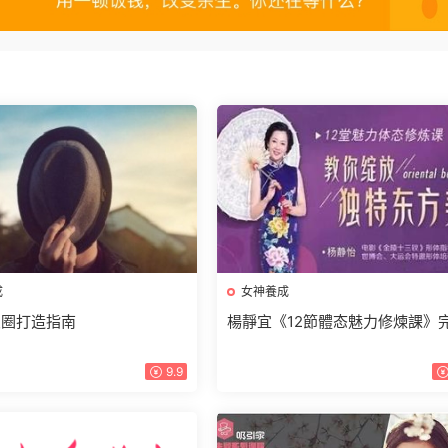
成
女神養成
友圈打造指南
楊靜宜《12節體态魅力修煉課》
9.9