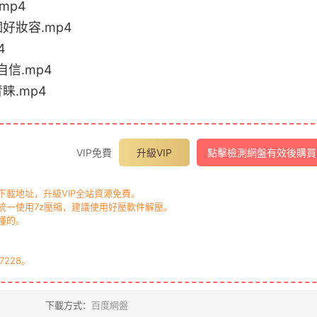
mp4
好妝容.mp4
4
信.mp4
睐.mp4
VIP免費
升級VIP
點擊檢測網盤有效後購買
載地址，升級VIP全站資源免費。
一使用7z壓縮，建議使用好壓軟件解壓。
懂的。
7228。
下載方式：
百度網盤