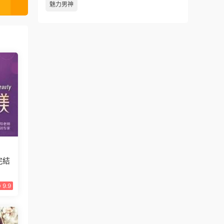
魅力男神
完結
9.9