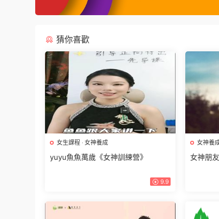
猜你喜歡
女生課程
·
女神養成
女神養
yuyu魚魚萬歲《女神訓練營》
女神朋
9.9