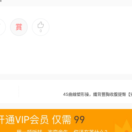
l
賞
0
4S曲線塑形操，纖背豐胸收腹提臀【