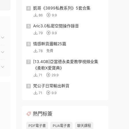
凱哥《3899私教系列》5套合集
4
86
9.9
Aric3.0私密空間操作錄音
5
79
9.9
情感幹貨邏輯25篇
6
78
免費
[13.4GB]亞當德永柔愛教學視頻全集
7
《柔軟X愛寶典》
71
29.9
梵公子日常輸出幹貨
8
71
9.9
熱門标簽
PDF電子書
PUA電子書
聊天課程