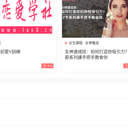
成
女生課程
·
女神養成
記愛V訓練
女神速成班：如何打造你吸引力？
節系列課手把手教會你
9.9