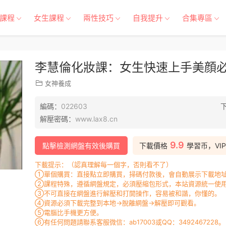
課程
女生課程
兩性技巧
自我提升
合集專區
李慧倫化妝課：女生快速上手美顔
女神養成
編碼：
022603
解壓密碼：
www.lax8.cn
9.9
點擊檢測網盤有效後購買
下載價格
學習币，VI
下載提示：（認真理解每一個字，否則看不了）
①單個購買：直接點立即購買，掃碼付款後，會自動展示下載地址
②課程特殊，遵循網盤規定，必須壓縮包形式，本站資源統一使用
③不可直接在網盤進行解壓和打開操作，容易被和諧，你懂的。
④資源必須下載完整到本地→脫離網盤→解壓即可觀看。
⑤電腦比手機更方便。
⑥有任何問題請聯系客服微信：ab17003或QQ：3492467228。