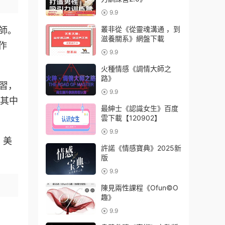
9.9
叢非從《從靈魂溝通 ，到
師。
滋養關系》網盤下載
作
9.9
火種情感《調情大師之
路》
習，
9.9
道其中
最紳士《認識女生》百度
雲下載【120902】
9.9
，美
許諾《情感寶典》2025新
版
9.9
陳見兩性課程《Ofun©O
趣》
9.9