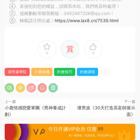
④、若侵犯到您的權益，請聯系本站，我們将及時處理！
⑤、侵權删帖等聯系郵箱：3492467228@qq.com！
⑥、轉載請注明出處！
https://www.lax8.cn/7539.html
賞
0
0
壞男孩學院
小鹿情感
約會技巧
約會課程
上一篇
下一篇
小鹿情感戀愛軍團《男神養成計
壞男孩《30天打造高富帥展示
劃》
面》