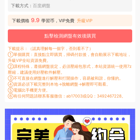
下載方式：
百度網盤
9.9
下載價格
學習币，VIP免費
升級VIP
點擊檢測網盤有效後購買
下載提示：（認真理解每一個字，否則看不了）
①單個購買：直接點立即購買，掃碼付款後，會自動展示下載地址，
升級VIP全站資源免費。
②課程特殊，遵循網盤規定，必須壓縮包形式，本站資源統一使用7z
壓縮，建議使用好壓軟件解壓。
③不可直接在網盤進行解壓和打開操作，容易被和諧，你懂的。
④資源必須下載完整到本地→脫離網盤→解壓即可觀看。
⑤電腦比手機更方便。
⑥有任何問題請聯系客服微信：ab17003或QQ：3492467228。