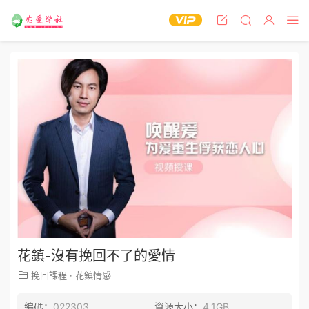
花鎮-沒有挽回不了的愛情
挽回課程
·
花鎮情感
編碼：
022303
資源大小：
4.1GB