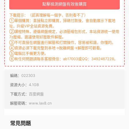
點擊檢測網盤有效後購買
下載提示：（認真理解每一個字，否則看不了）
①單個購買：直接點立即購買，掃碼付款後，會自動展示下載地
址，升級VIP全站資源免費。
②課程特殊，遵循網盤規定，必須壓縮包形式，本站資源統一使用
7z壓縮，建議使用好壓軟件解壓。
③不可直接在網盤進行解壓和打開操作，容易被和諧，你懂的。
④資源必須下載完整到本地→脫離網盤→解壓即可觀看。
⑤電腦比手機更方便。
⑥有任何問題請聯系客服微信：ab17003或QQ：3492467228。
編碼：
022303
資源大小：
4.1GB
下載方式：
百度網盤
解壓密碼：
www.lax8.cn
常見問題