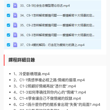
課程詳細目錄
1、冷愛斷橋理論.mp4
2、C1-1情感慘複必經之路:情緒的循環.mp4
3、C1-2照顧好情緒再說“憑什麽”.mp4
4、C1-3如何準确找到你内心的“情緒”?.mp4
5、C1-4學會讓自己不做情緒的奴隸.mp4
6、C2-1爲什麽你們的關系會出現“失衡”的局面?.mp4