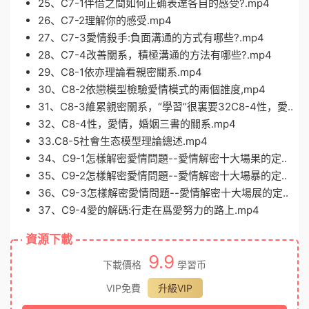
25、C7-1伴借之間如何正确表達各自的感受?.mp4
26、C7-2理解你的感受.mp4
27、C7-3愛情殺手:負面溝通的方式有哪些?.mp4
28、C7-4改善關系，積極溝通的方法有哪些?.mp4
29、C8-1依亦理論看親密關系.mp4
30、C8-2依戀模型檢驗愛情模式的兩個誰度,mp4
31、C8-3維累親密關系，“學習”很裏要32C8-4性，愛..
32、C8-4性，愛情，婚姻三書的關系.mp4
33.C8-5社會生态模型理論總述.mp4
34、C9-1怎樣解密愛情問題--愛情解密十大場果的定..
35、C9-2怎樣解密愛情問題--愛情解密十大場暴的定..
36、C9-3怎樣解密愛情問題--愛情解密十大場展的定..
37、C9-4愛的解碼:行走在爲愛努力的路上.mp4
資源下載
9.9
下載價格
學習币
VIP免費
升級VIP