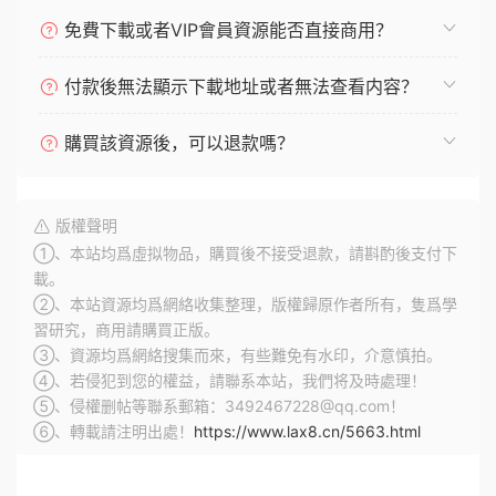
免費下載或者VIP會員資源能否直接商用？
付款後無法顯示下載地址或者無法查看内容？
購買該資源後，可以退款嗎？
版權聲明
①、本站均爲虛拟物品，購買後不接受退款，請斟酌後支付下
載。
②、本站資源均爲網絡收集整理，版權歸原作者所有，隻爲學
習研究，商用請購買正版。
③、資源均爲網絡搜集而來，有些難免有水印，介意慎拍。
④、若侵犯到您的權益，請聯系本站，我們将及時處理！
⑤、侵權删帖等聯系郵箱：3492467228@qq.com！
⑥、轉載請注明出處！
https://www.lax8.cn/5663.html