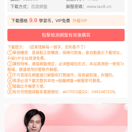
下載方式：
百度網盤
解壓密碼：
www.lax8.cn
9.9
下載價格
學習币，VIP免費
升級VIP
點擊檢測網盤有效後購買
下載提示：（認真理解每一個字，否則看不了）
①單個購買：直接點立即購買，掃碼付款後，會自動展示下載地址，
升級VIP全站資源免費。
②課程特殊，遵循網盤規定，必須壓縮包形式，本站資源統一使用7z
壓縮，建議使用好壓軟件解壓。
③不可直接在網盤進行解壓和打開操作，容易被和諧，你懂的。
④資源必須下載完整到本地→脫離網盤→解壓即可觀看。
⑤電腦比手機更方便。
⑥有任何問題請聯系客服微信：ab17003或QQ：3492467228。