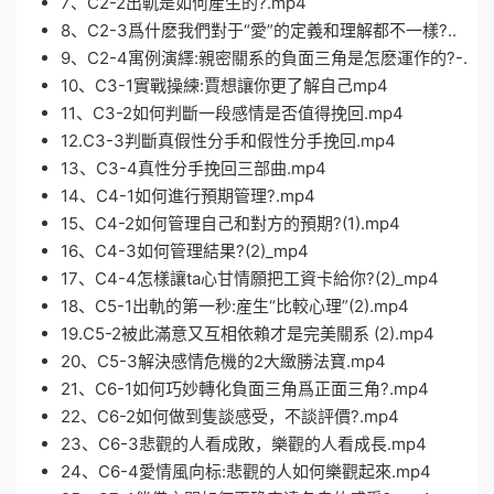
7、C2-2出軌是如何産生的?.mp4
8、C2-3爲什麽我們對于“愛”的定義和理解都不一樣?..
9、C2-4寓例演繹:親密關系的負面三角是怎麽運作的?-.
10、C3-1實戰操練:賈想讓你更了解自己mp4
11、C3-2如何判斷一段感情是否值得挽回.mp4
12.C3-3判斷真假性分手和假性分手挽回.mp4
13、C3-4真性分手挽回三部曲.mp4
14、C4-1如何進行預期管理?.mp4
15、C4-2如何管理自己和對方的預期?(1).mp4
16、C4-3如何管理結果?(2)_mp4
17、C4-4怎樣讓ta心甘情願把工資卡給你?(2)_mp4
18、C5-1出軌的第一秒:産生“比較心理”(2).mp4
19.C5-2被此滿意又互相依賴才是完美關系 (2).mp4
20、C5-3解決感情危機的2大緻勝法寶.mp4
21、C6-1如何巧妙轉化負面三角爲正面三角?.mp4
22、C6-2如何做到隻談感受，不談評價?.mp4
23、C6-3悲觀的人看成敗，樂觀的人看成長.mp4
24、C6-4愛情風向标:悲觀的人如何樂觀起來.mp4