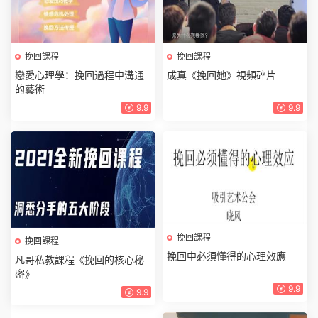
挽回課程
挽回課程
戀愛心理學：挽回過程中溝通
成真《挽回她》視頻碎片
的藝術
9.9
9.9
挽回課程
挽回課程
挽回中必須懂得的心理效應
凡哥私教課程《挽回的核心秘
密》
9.9
9.9