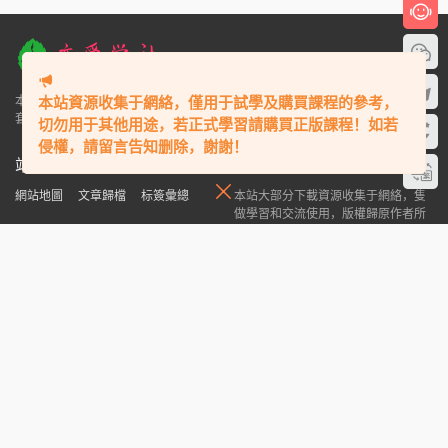
本站資源收集于網絡，僅用于試學及購買課程的參考，
本站專注于提高兩性情商，如何追女生、撩妹泡妞秘籍、戀愛技巧、把妹聊天
套路、挽回婚姻愛情、個人魅力提升等服務,有情感問題,就來戀愛學社！"
切勿用于其他用途，若正式學習請購買正版課程！如若
侵權，請留言告知删除，謝謝！
站内鏈接
版權聲明
網站地圖
文章歸檔
标簽彙總
本站大部分下載資源收集于網絡，隻
做學習和交流使用，版權歸原作者所
瀑布流
會員中心
開通VIP
有，請在下載後24小時之内自覺删
除，若作商業用途，請購買正版，由
歡迎投稿
于未及時購買和付費發生的侵權行
爲，與本站無關。本站發布的内容若
侵犯到您的權益，請聯系站長删除，
我們将及時處理！
搜索本站精品資源