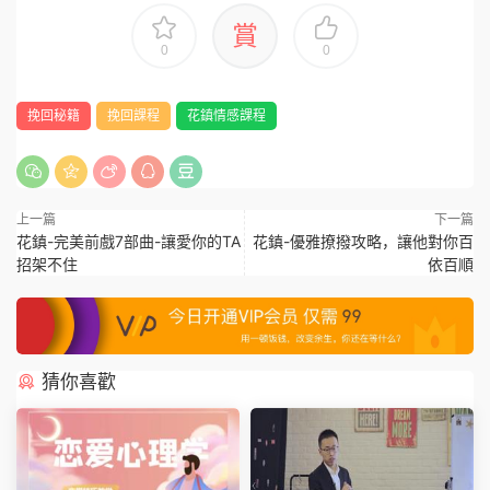
賞
0
0
挽回秘籍
挽回課程
花鎮情感課程
上一篇
下一篇
花鎮-完美前戲7部曲-讓愛你的TA
花鎮-優雅撩撥攻略，讓他對你百
招架不住
依百順
猜你喜歡