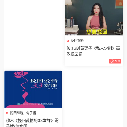
挽回課程
[8.1GB]黃栗子《私人定制》高
效挽回篇
9.9
挽回課程
·
電子書
穆木《挽回愛情的33堂課》電
子版/無水印