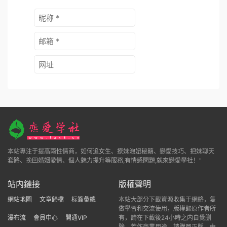
本站專注于提高兩性情商，如何追女生、撩妹泡妞秘籍、戀愛技巧、把妹聊天
套路、挽回婚姻愛情、個人魅力提升等服務,有情感問題,就來戀愛學社！"
站内鏈接
版權聲明
網站地圖
文章歸檔
标簽彙總
本站大部分下載資源收集于網絡，隻
做學習和交流使用，版權歸原作者所
瀑布流
會員中心
開通VIP
有，請在下載後24小時之内自覺删
除，若作商業用途，請購買正版，由