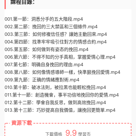
課程目錄：
001.第一節：洞悉分手的五大階段.mp4
002.第二節：挽回的三大禁區和三個條件.mp4
003.第三節：如何修複信任感？讓她主動回來.mp4
004.第四節：找準牢牢吸引住對方的情感合約.mp4
005.第五節：如何做到有姿态的挽回.mp4
006.第六節：不得不知的分手真相，掌握愛情心理.mp4
007.第七節：明确自身挽回的理由.mp4
008.第八節：如何像情感導師一樣，快準狠挽回愛情.mp4
009.第九節：正确的情緒應對術.mp4
010.第十節：破冰法則，被拉黑也能輕松挽回.mp4
011.第十一節：創造機會，事半功倍地挽回你的愛情.mp4
012.第十二節：學會自我反思，做到高效挽回.mp4
013.第十三節：巧妙提高自我價值，讓挽回更簡單.mp4
資源下載
9.9
下載價格
學習币