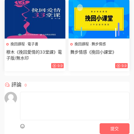
挽回課程
·
電子書
挽回課程
·
舞步情感
穆木《挽回愛情的33堂課》電
舞步情感《挽回小課堂》
子版/無水印
9.9
9.9
評論
0
提交