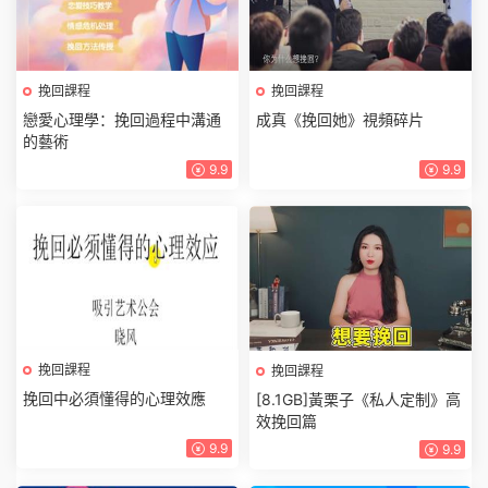
挽回課程
挽回課程
戀愛心理學：挽回過程中溝通
成真《挽回她》視頻碎片
的藝術
9.9
9.9
挽回課程
挽回課程
挽回中必須懂得的心理效應
[8.1GB]黃栗子《私人定制》高
效挽回篇
9.9
9.9