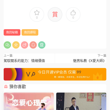
賞
0
0
挽回秘籍
挽回課程
上一篇
下一篇
駕馭關系的能力：情緒價值
魅男私教《X愛大師》
猜你喜歡