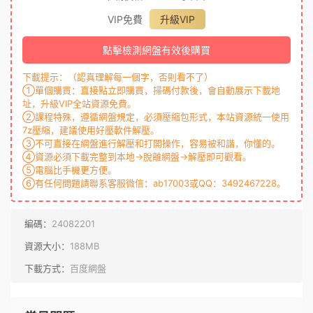
VIP免費
升級VIP
點擊檢測網盤有效後購買
下載提示：（認真理解每一個字，否則看不了）
①單個購買：直接點立即購買，掃碼付款後，會自動展示下載地
址，升級VIP全站資源免費。
②課程特殊，遵循網盤規定，必須壓縮包形式，本站資源統一使用
7z壓縮，建議使用好壓軟件解壓。
③不可直接在網盤進行解壓和打開操作，容易被和諧，你懂的。
④資源必須下載完整到本地→脫離網盤→解壓即可觀看。
⑤電腦比手機更方便。
⑥有任何問題請聯系客服微信：ab17003或QQ：3492467228。
編碼：
24082201
資源大小：
188MB
下載方式：
百度網盤