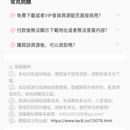
常見問題
免費下載或者VIP會員資源能否直接商用？
付款後無法顯示下載地址或者無法查看内容？
購買該資源後，可以退款嗎？
版權聲明
①、本站均爲虛拟物品，購買後不接受退款，請斟酌後支付下
載。
②、本站資源均爲網絡收集整理，版權歸原作者所有，隻爲學
習研究，商用請購買正版。
③、資源均爲網絡搜集而來，有些難免有水印，介意慎拍。
④、若侵犯到您的權益，請聯系本站，我們将及時處理！
⑤、侵權删帖等聯系郵箱：3492467228@qq.com！
⑥、轉載請注明出處！
https://www.lax8.cn/13079.html