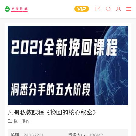
凡哥私教課程《挽回的核心秘密》
挽回課程
編碼：
24082201
資源大小：
188MB