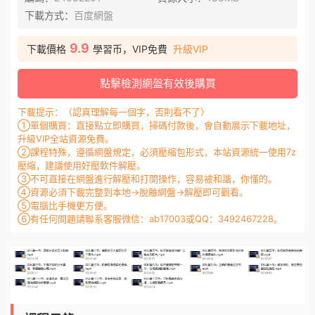
下載方式：
百度網盤
9.9
下載價格
學習币，VIP免費
升級VIP
點擊檢測網盤有效後購買
下載提示：（認真理解每一個字，否則看不了）
①單個購買：直接點立即購買，掃碼付款後，會自動展示下載地址，
升級VIP全站資源免費。
②課程特殊，遵循網盤規定，必須壓縮包形式，本站資源統一使用7z
壓縮，建議使用好壓軟件解壓。
③不可直接在網盤進行解壓和打開操作，容易被和諧，你懂的。
④資源必須下載完整到本地→脫離網盤→解壓即可觀看。
⑤電腦比手機更方便。
⑥有任何問題請聯系客服微信：ab17003或QQ：3492467228。