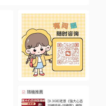
随機推薦
[9.3GB]老景《強大心态
訓練技術-訓練篇》網盤下