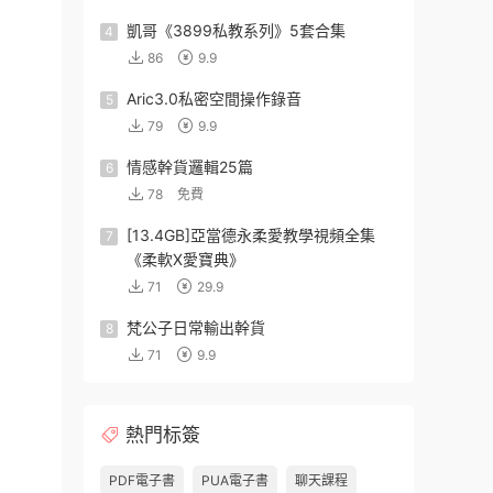
凱哥《3899私教系列》5套合集
4
86
9.9
Aric3.0私密空間操作錄音
5
79
9.9
情感幹貨邏輯25篇
6
78
免費
[13.4GB]亞當德永柔愛教學視頻全集
7
《柔軟X愛寶典》
71
29.9
梵公子日常輸出幹貨
8
71
9.9
熱門标簽
PDF電子書
PUA電子書
聊天課程