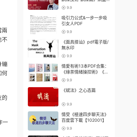
載【010807】
9.9
吸引力公式&一步一步吸
引女人PDF
當兩
9.9
也不
《面具搭讪》pdf電子版/
無水印
9.9
身繃
情愛有術13本PDF合集：
《綠茶‮緒情‬操控術》《綠‮
如何
高茶‬嫁手冊》《讀懂‮級超‬
9.9
富豪》《姣姬戰術》《獵
女口技》《婚戀中的吸金
《斌法》之心态篇
禦财術》《精‮男英‬結識全
友的
攻略》《千金戲法》
9.9
情受《極速四步聊天法》
百度雲下載【102001】
作一
9.9