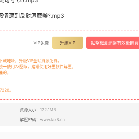
号 (2).mp3
情遭到反對怎麽辦?.mp3
VIP免費
升級VIP
點擊檢測網盤有效後購買
載地址，升級VIP全站資源免費。
一使用7z壓縮，建議使用好壓軟件解壓。
懂的。
7228。
資源大小：
122.1MB
解壓密碼：
www.lax8.cn