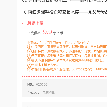
09 善始善終做好收尾工作——給拜訪畫上完美句
10 兩個步驟輕松逆轉家長态度——見父母後感
資源下載
9.9
下載價格
學習币
下載提示：（認真理解每一個字，否則看不了）
①單個購買：直接點立即購買，掃碼付款後，會自動展示下
②課程特殊，遵循網盤規定，必須壓縮包形式，本站資源統
③不可直接在網盤進行解壓和打開操作，容易被和諧，你
④資源必須下載完整到本地→脫離網盤→解壓即可觀看。
⑤電腦比手機更方便。
⑥有任何問題請聯系客服微信：ab17003或QQ：349246
編碼：
020306
下載方式：
百度網盤