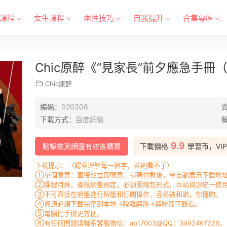
課程
女生課程
兩性技巧
自我提升
合集專區
Chic原醉《“見家長”前夕應急手
Chic原醉
編碼：
020306
下載方式：
百度網盤
9.9
點擊檢測網盤有效後購買
下載價格
學習币，VI
下載提示：（認真理解每一個字，否則看不了）
①單個購買：直接點立即購買，掃碼付款後，會自動展示下載地址
②課程特殊，遵循網盤規定，必須壓縮包形式，本站資源統一使用
③不可直接在網盤進行解壓和打開操作，容易被和諧，你懂的。
④資源必須下載完整到本地→脫離網盤→解壓即可觀看。
⑤電腦比手機更方便。
⑥有任何問題請聯系客服微信：ab17003或QQ：3492467228。