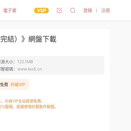
電子書
登錄
注冊
冊（完結）》網盤下載
資源大小：
122.1MB
解壓密碼：
www.lax8.cn
P免費
升級VIP
，升級VIP全站資源免費。
7z壓縮，建議使用好壓軟件解壓。