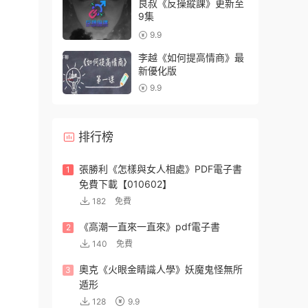
良叔《反操縱課》更新至
9集
9.9
李越《如何提高情商》最
新優化版
9.9
排行榜
張勝利《怎樣與女人相處》PDF電子書
1
免費下載【010602】
182
免費
《高潮一直來一直來》pdf電子書
2
140
免費
奧克《火眼金睛識人學》妖魔鬼怪無所
3
遁形
128
9.9