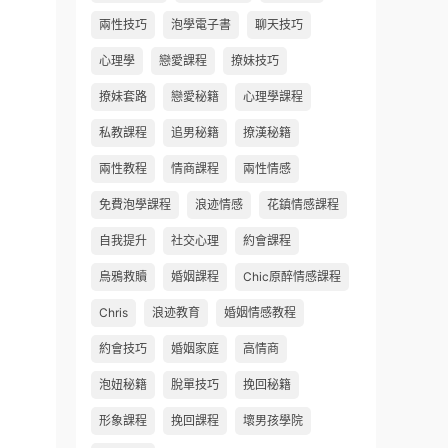
兩性技巧
泡學電子書
聊天技巧
心理學
戀愛課程
撩妹技巧
撩妹套路
戀愛秘籍
心理學課程
私教課程
追男秘籍
撩漢秘籍
兩性教程
情商課程
兩性情感
免費泡學課程
浪迹情感
花鎮情感課程
自我提升
社交心理
約會課程
烏鴉救贖
婚姻課程
Chic原醉情感課程
Chris
浪迹教育
婚姻情感教程
約會技巧
婚姻家庭
高情商
泡妞秘籍
脫單技巧
挽回秘籍
形象課程
挽回課程
壞男孩學院