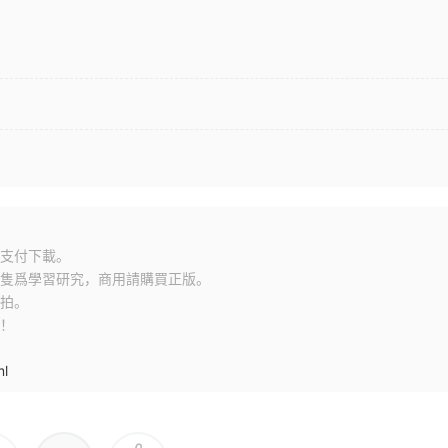
？
支付下載。
隻爲學習研究，商用請購買正版。
拍。
！
ml