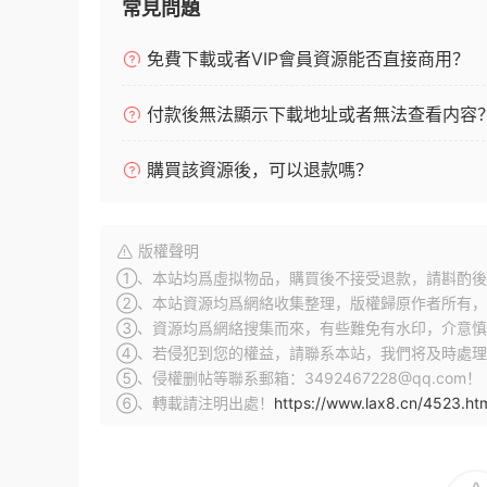
常見問題
免費下載或者VIP會員資源能否直接商用？
付款後無法顯示下載地址或者無法查看内容
購買該資源後，可以退款嗎？
版權聲明
①、本站均爲虛拟物品，購買後不接受退款，請斟酌後
②、本站資源均爲網絡收集整理，版權歸原作者所有，
③、資源均爲網絡搜集而來，有些難免有水印，介意慎
④、若侵犯到您的權益，請聯系本站，我們将及時處理
⑤、侵權删帖等聯系郵箱：3492467228@qq.com！
⑥、轉載請注明出處！
https://www.lax8.cn/4523.ht