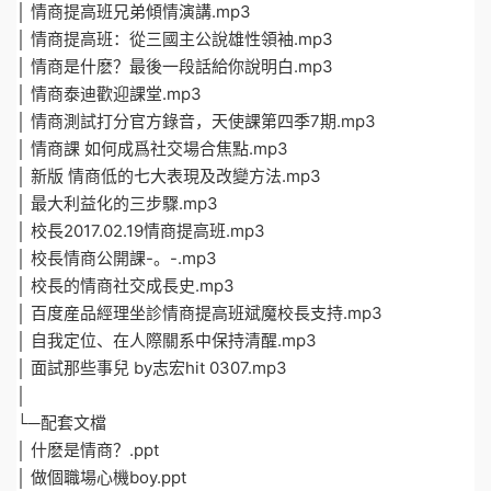
│ 情商提高班兄弟傾情演講.mp3
│ 情商提高班：從三國主公說雄性領袖.mp3
│ 情商是什麽？最後一段話給你說明白.mp3
│ 情商泰迪歡迎課堂.mp3
│ 情商測試打分官方錄音，天使課第四季7期.mp3
│ 情商課 如何成爲社交場合焦點.mp3
│ 新版 情商低的七大表現及改變方法.mp3
│ 最大利益化的三步驟.mp3
│ 校長2017.02.19情商提高班.mp3
│ 校長情商公開課-。-.mp3
│ 校長的情商社交成長史.mp3
│ 百度産品經理坐診情商提高班斌魔校長支持.mp3
│ 自我定位、在人際關系中保持清醒.mp3
│ 面試那些事兒 by志宏hit 0307.mp3
│
└─配套文檔
│ 什麽是情商？.ppt
│ 做個職場心機boy.ppt