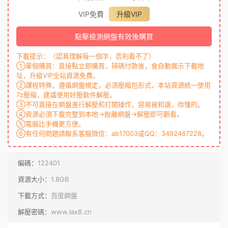
VIP免費
升級VIP
點擊檢測網盤有效後購買
下載提示：（認真理解每一個字，否則看不了）
①單個購買：直接點立即購買，掃碼付款後，會自動展示下載地
址，升級VIP全站資源免費。
②課程特殊，遵循網盤規定，必須壓縮包形式，本站資源統一使用
7z壓縮，建議使用好壓軟件解壓。
③不可直接在網盤進行解壓和打開操作，容易被和諧，你懂的。
④資源必須下載完整到本地→脫離網盤→解壓即可觀看。
⑤電腦比手機更方便。
⑥有任何問題請聯系客服微信：ab17003或QQ：3492467228。
編碼：
122401
資源大小：
1.8GB
下載方式：
百度網盤
解壓密碼：
www.lax8.cn