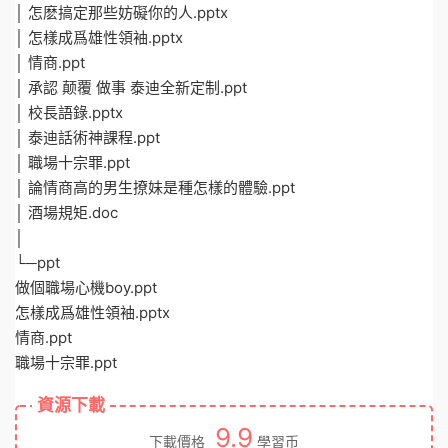
│ 怎麽搞定那些妨礙你的人.pptx
│ 怎樣成爲雄性領袖.pptx
│ 情商.ppt
│ 承認 颠覆 做事 泰迪全新定制.ppt
│ 校長語錄.pptx
│ 泰迪話術神課程.ppt
│ 職場十宗罪.ppt
│ 論情商高的男生撩妹是種怎樣的體驗.ppt
│ 酒場規矩.doc
│
└─ppt
做個職場心機boy.ppt
怎樣成爲雄性領袖.pptx
情商.ppt
職場十宗罪.ppt
資源下載
9.9
下載價格
學習币