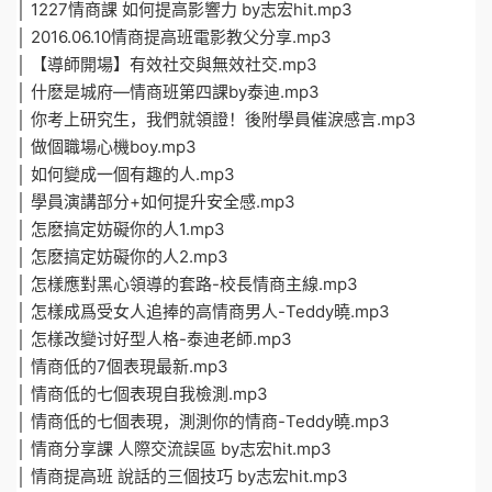
│ 1227情商課 如何提高影響力 by志宏hit.mp3
│ 2016.06.10情商提高班電影教父分享.mp3
│ 【導師開場】有效社交與無效社交.mp3
│ 什麽是城府—情商班第四課by泰迪.mp3
│ 你考上研究生，我們就領證！後附學員催淚感言.mp3
│ 做個職場心機boy.mp3
│ 如何變成一個有趣的人.mp3
│ 學員演講部分+如何提升安全感.mp3
│ 怎麽搞定妨礙你的人1.mp3
│ 怎麽搞定妨礙你的人2.mp3
│ 怎樣應對黑心領導的套路-校長情商主線.mp3
│ 怎樣成爲受女人追捧的高情商男人-Teddy曉.mp3
│ 怎樣改變讨好型人格-泰迪老師.mp3
│ 情商低的7個表現最新.mp3
│ 情商低的七個表現自我檢測.mp3
│ 情商低的七個表現，測測你的情商-Teddy曉.mp3
│ 情商分享課 人際交流誤區 by志宏hit.mp3
│ 情商提高班 說話的三個技巧 by志宏hit.mp3