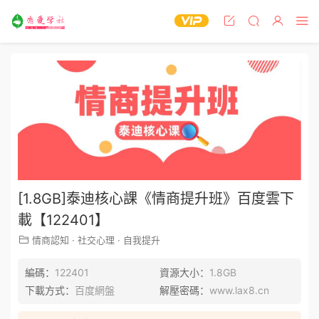
[1.8GB]泰迪核心課《情商提升班》百度雲下
載【122401】
情商認知
·
社交心理
·
自我提升
編碼：
122401
資源大小：
1.8GB
下載方式：
百度網盤
解壓密碼：
www.lax8.cn