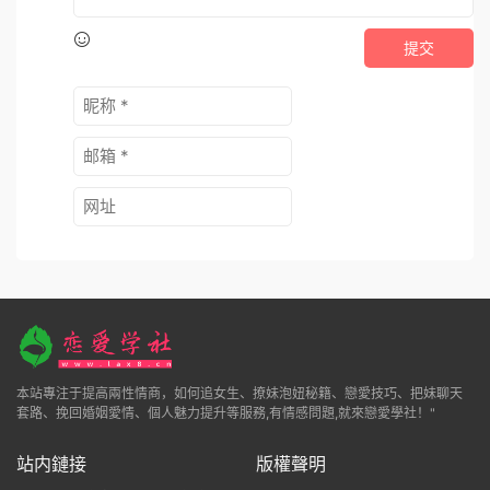
提交
本站專注于提高兩性情商，如何追女生、撩妹泡妞秘籍、戀愛技巧、把妹聊天
套路、挽回婚姻愛情、個人魅力提升等服務,有情感問題,就來戀愛學社！"
站内鏈接
版權聲明