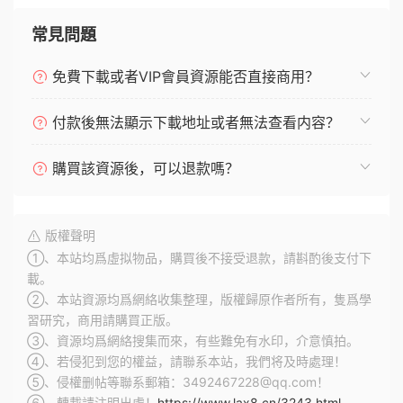
常見問題
免費下載或者VIP會員資源能否直接商用？
付款後無法顯示下載地址或者無法查看内容？
購買該資源後，可以退款嗎？
版權聲明
①、本站均爲虛拟物品，購買後不接受退款，請斟酌後支付下
載。
②、本站資源均爲網絡收集整理，版權歸原作者所有，隻爲學
習研究，商用請購買正版。
③、資源均爲網絡搜集而來，有些難免有水印，介意慎拍。
④、若侵犯到您的權益，請聯系本站，我們将及時處理！
⑤、侵權删帖等聯系郵箱：3492467228@qq.com！
⑥、轉載請注明出處！
https://www.lax8.cn/3243.html