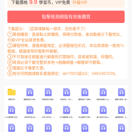
9.9
下載價格
學習币，VIP免費
升級VIP
點擊檢測網盤有效後購買
下載提示：（認真理解每一個字，否則看不了）
①單個購買：直接點立即購買，掃碼付款後，會自動展示下載地址，
升級VIP全站資源免費。
②課程特殊，遵循網盤規定，必須壓縮包形式，本站資源統一使用7z
壓縮，建議使用好壓軟件解壓。
③不可直接在網盤進行解壓和打開操作，容易被和諧，你懂的。
④資源必須下載完整到本地→脫離網盤→解壓即可觀看。
⑤電腦比手機更方便。
⑥有任何問題請聯系客服微信：ab17003或QQ：3492467228。