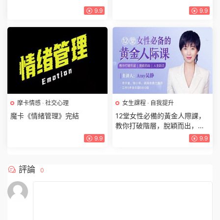
9.9
9.9
摩卡情感
·
社交心理
女生課程
·
自我提升
魔卡《情緒管理》完結
12堂女性必備的黃金人際課，
教你打破階層，脫穎而出，人
生躍遷（完結）
9.9
9.9
評論
0