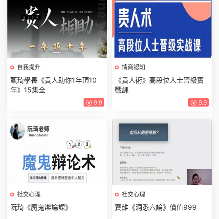
自我提升
情商認知
甄琦學長《貴人助你1年頂10
《貴人術》高段位人士晉級實
年》15集全
戰課
9.9
9.9
社交心理
社交心理
阮琦《魔鬼辯論課》
賽維《洞悉六論》價值999