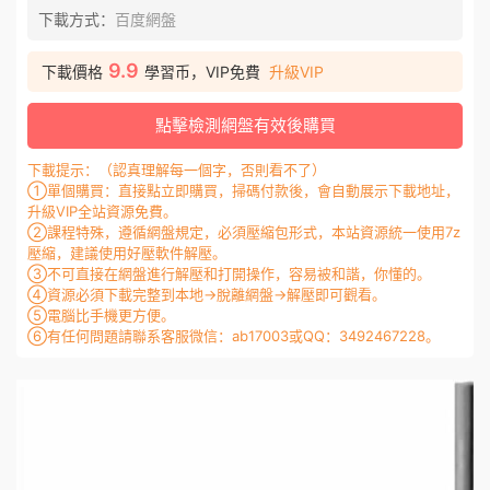
下載方式：
百度網盤
9.9
下載價格
學習币，VIP免費
升級VIP
點擊檢測網盤有效後購買
下載提示：（認真理解每一個字，否則看不了）
①單個購買：直接點立即購買，掃碼付款後，會自動展示下載地址，
升級VIP全站資源免費。
②課程特殊，遵循網盤規定，必須壓縮包形式，本站資源統一使用7z
壓縮，建議使用好壓軟件解壓。
③不可直接在網盤進行解壓和打開操作，容易被和諧，你懂的。
④資源必須下載完整到本地→脫離網盤→解壓即可觀看。
⑤電腦比手機更方便。
⑥有任何問題請聯系客服微信：ab17003或QQ：3492467228。