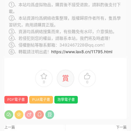
①、本站均爲虛拟物品，購買後不接受退款，請斟酌後支付下
載。
②、本站資源均爲網絡收集整理，版權歸原作者所有，隻爲學
習研究，商用請購買正版。
③、資源均爲網絡搜集而來，有些難免有水印，介意慎拍。
④、若侵犯到您的權益，請聯系本站，我們将及時處理！
⑤、侵權删帖等聯系郵箱：3492467228@qq.com！
⑥、轉載請注明出處！
https://www.lax8.cn/11795.html
賞
0
0
PDF電子書
PUA電子書
泡學電子書
上一篇
下一篇