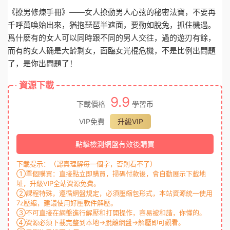
《撩男修煉手冊》——女人撩動男人心弦的秘密法寶，不要再
千呼萬喚始出來，猶抱琵琶半遮面，要動如脫兔，抓住機遇。
爲什麽有的女人可以同時跟不同的男人交往，過的遊刃有餘，
而有的女人确是大齡剩女，面臨女光棍危機，不是比例出問題
了，是你出問題了！
資源下載
9.9
下載價格
學習币
VIP免費
升級VIP
點擊檢測網盤有效後購買
下載提示：（認真理解每一個字，否則看不了）
①單個購買：直接點立即購買，掃碼付款後，會自動展示下載地
址，升級VIP全站資源免費。
②課程特殊，遵循網盤規定，必須壓縮包形式，本站資源統一使用
7z壓縮，建議使用好壓軟件解壓。
③不可直接在網盤進行解壓和打開操作，容易被和諧，你懂的。
④資源必須下載完整到本地→脫離網盤→解壓即可觀看。