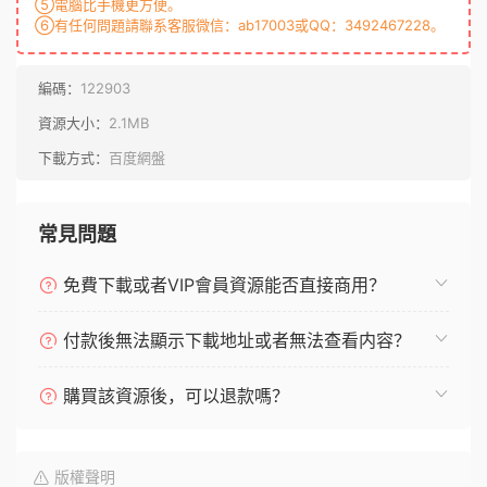
⑤電腦比手機更方便。
⑥有任何問題請聯系客服微信：ab17003或QQ：3492467228。
編碼：
122903
資源大小：
2.1MB
下載方式：
百度網盤
常見問題
免費下載或者VIP會員資源能否直接商用？
付款後無法顯示下載地址或者無法查看内容？
購買該資源後，可以退款嗎？
版權聲明