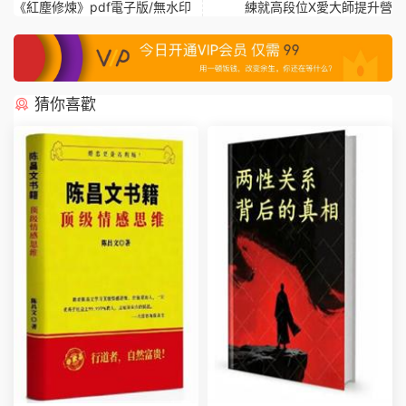
《紅塵修煉》pdf電子版/無水印
練就高段位X愛大師提升營
猜你喜歡