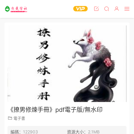
《撩男修煉手冊》pdf電子版/無水印
電子書
編碼：
122903
資源大小：
2.1MB