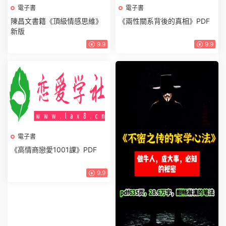
電子書
電子書
陳昌文書籍《頂級情感思維》
《兩性關系背後的真相》PDF
新版
9.9
9.9
電子書
《高情商戀愛1001課》PDF
9.9