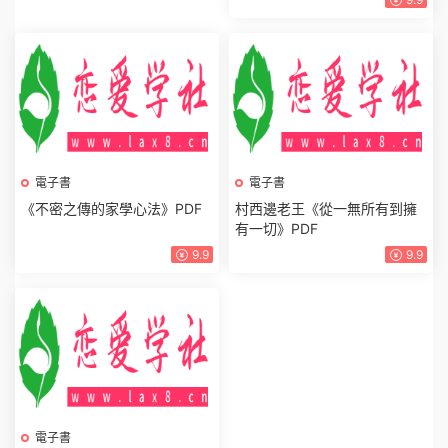
電子書
電子書
《不密之傳的家學心法》PDF
村西邊老王《從一無所有到擁
有一切》PDF
9.9
9.9
電子書