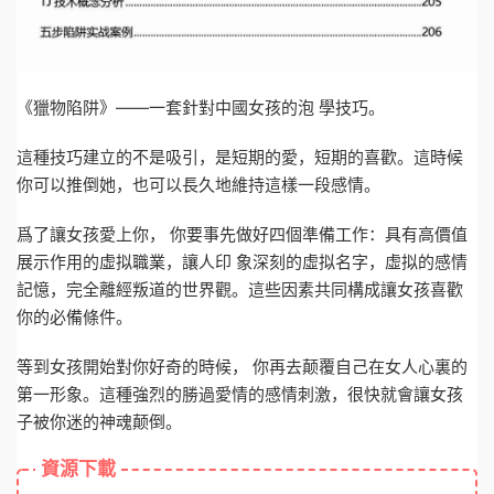
《獵物陷阱》——一套針對中國女孩的泡 學技巧。
這種技巧建立的不是吸引，是短期的愛，短期的喜歡。這時候
你可以推倒她，也可以長久地維持這樣一段感情。
爲了讓女孩愛上你， 你要事先做好四個準備工作：具有高價值
展示作用的虛拟職業，讓人印 象深刻的虛拟名字，虛拟的感情
記憶，完全離經叛道的世界觀。這些因素共同構成讓女孩喜歡
你的必備條件。
等到女孩開始對你好奇的時候， 你再去颠覆自己在女人心裏的
第一形象。這種強烈的勝過愛情的感情刺激，很快就會讓女孩
子被你迷的神魂颠倒。
資源下載