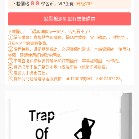
9.9
下載價格
學習币，VIP免費
升級VIP
點擊檢測網盤有效後購買
下載提示：（認真理解每一個字，否則看不了）
①單個購買：直接點立即購買，掃碼付款後，會自動展示下載地址，
升級VIP全站資源免費。
②課程特殊，遵循網盤規定，必須壓縮包形式，本站資源統一使用7z
壓縮，建議使用好壓軟件解壓。
③不可直接在網盤進行解壓和打開操作，容易被和諧，你懂的。
④資源必須下載完整到本地→脫離網盤→解壓即可觀看。
⑤電腦比手機更方便。
⑥有任何問題請聯系客服微信：ab17003或QQ：3492467228。