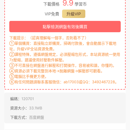
9.9
下載價格
學習币
VIP免費
升級VIP
點擊檢測網盤有效後購買
下載提示：（認真理解每一個字，否則看不了）
①單個購買：直接點立即購買，掃碼付款後，會自動展示下載地
址，升級VIP全站資源免費。
②課程特殊，遵循網盤規定，必須壓縮包形式，本站資源統一使用
7z壓縮，建議使用好壓軟件解壓。
③不可直接在網盤進行解壓和打開操作，容易被和諧，你懂的。
④資源必須下載完整到本地→脫離網盤→解壓即可觀看。
⑤電腦比手機更方便。
⑥有任何問題請聯系客服微信：ab17003或QQ：3492467228。
編碼：
120701
資源大小：
33.1MB
下載方式：
百度網盤