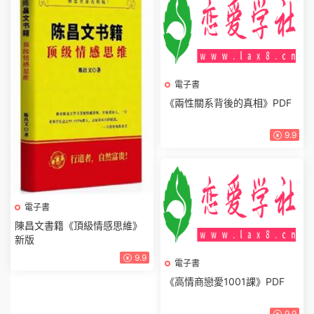
電子書
《兩性關系背後的真相》PDF
9.9
電子書
陳昌文書籍《頂級情感思維》
新版
9.9
電子書
《高情商戀愛1001課》PDF
9.9