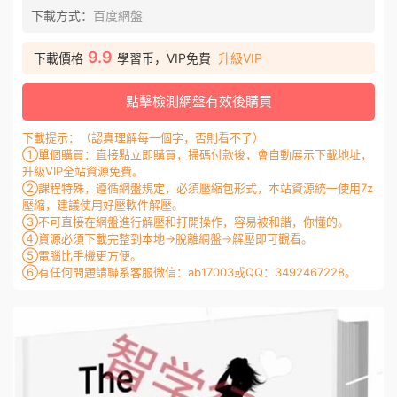
下載方式：
百度網盤
9.9
下載價格
學習币，VIP免費
升級VIP
點擊檢測網盤有效後購買
下載提示：（認真理解每一個字，否則看不了）
①單個購買：直接點立即購買，掃碼付款後，會自動展示下載地址，
升級VIP全站資源免費。
②課程特殊，遵循網盤規定，必須壓縮包形式，本站資源統一使用7z
壓縮，建議使用好壓軟件解壓。
③不可直接在網盤進行解壓和打開操作，容易被和諧，你懂的。
④資源必須下載完整到本地→脫離網盤→解壓即可觀看。
⑤電腦比手機更方便。
⑥有任何問題請聯系客服微信：ab17003或QQ：3492467228。