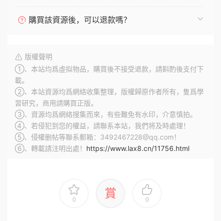
購買該資源後，可以退款嗎？
版權聲明
①、本站均爲虛拟物品，購買後不接受退款，請斟酌後支付下
載。
②、本站資源均爲網絡收集整理，版權歸原作者所有，隻爲學
習研究，商用請購買正版。
③、資源均爲網絡搜集而來，有些難免有水印，介意慎拍。
④、若侵犯到您的權益，請聯系本站，我們将及時處理！
⑤、侵權删帖等聯系郵箱：3492467228@qq.com！
⑥、轉載請注明出處！
https://www.lax8.cn/11756.html
賞
0
0