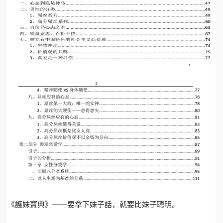
《護妹寶典》——要拿下妹子話，就要比妹子聰明。