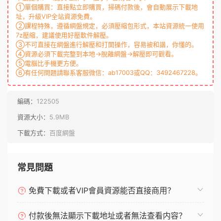
①單個購買：直接點立即購買，掃碼付款後，會自動展示下載地
址，升級VIP全站資源免費。
②課程特殊，遵循網盤規定，必須壓縮包形式，本站資源統一使用
7z壓縮，建議使用好壓軟件解壓。
③不可直接在網盤進行解壓和打開操作，容易被和諧，你懂的。
④資源必須下載完整到本地→脫離網盤→解壓即可觀看。
⑤電腦比手機更方便。
⑥有任何問題請聯系客服微信：ab17003或QQ：3492467228。
編碼：
122505
資源大小：
5.9MB
下載方式：
百度網盤
常見問題
免費下載或者VIP會員資源能否直接商用？
付款後無法顯示下載地址或者無法查看内容？