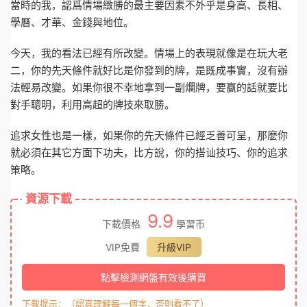
當時的我，認爲情場緻勝的最主要因素不外乎是身高、長相、
學曆、才華、金錢與地位。
今天，我的看法已經有所改變。情場上的表現就像是在玩大老
二，你的先天條件就好比是你發到的牌，是既成事實，沒有辦
法輕易改變。如果你很不幸地拿到一副爛牌，要赢的話就要比
對手聰明，利用高超的牌技來取勝。
追求女性也是一樣，如果你的先天條件已經乏善可呈，那麽你
就必須在其它方面下功夫，比方說，你的搭讪技巧、你的追求
策略。
資源下載
9.9
下載價格
學習币
VIP免費
升級VIP
點擊檢測網盤有效後購買
下載提示：（認真理解每一個字，否則看不了）