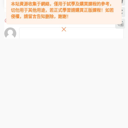
9.9
本站資源收集于網絡，僅用于試學及購買課程的參考，
切勿用于其他用途，若正式學習請購買正版課程！如若
侵權，請留言告知删除，謝謝！
評論
0
提交