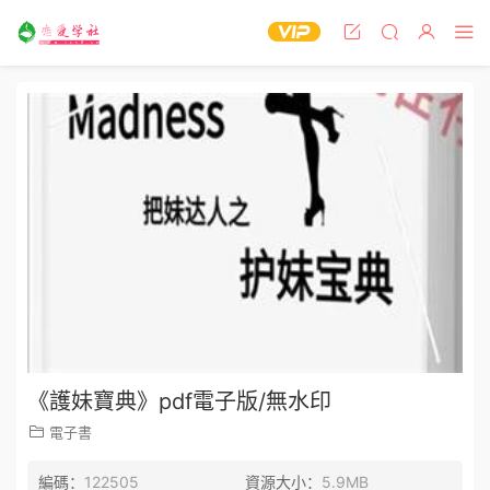
《護妹寶典》pdf電子版/無水印
電子書
編碼：
122505
資源大小：
5.9MB