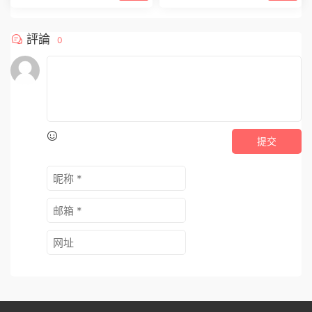
電子書
電子書
村西邊老王《從一無所有到擁
《人性解讀之金瓶梅》PDF
有一切》PDF
9.9
9.9
評論
0
提交