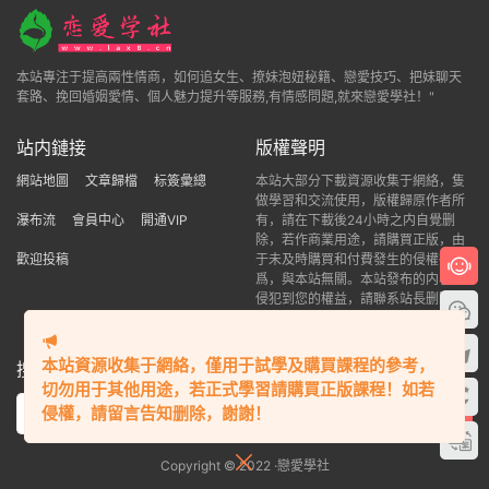
本站專注于提高兩性情商，如何追女生、撩妹泡妞秘籍、戀愛技巧、把妹聊天
套路、挽回婚姻愛情、個人魅力提升等服務,有情感問題,就來戀愛學社！"
站内鏈接
版權聲明
本站資源收集于網絡，僅用于試學及購買課程的參考，
網站地圖
文章歸檔
标簽彙總
本站大部分下載資源收集于網絡，隻
切勿用于其他用途，若正式學習請購買正版課程！如若
做學習和交流使用，版權歸原作者所
侵權，請留言告知删除，謝謝！
瀑布流
會員中心
開通VIP
有，請在下載後24小時之内自覺删
除，若作商業用途，請購買正版，由
歡迎投稿
于未及時購買和付費發生的侵權行
爲，與本站無關。本站發布的内容若