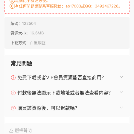
⑤電腦比手機更方便。
⑥有任何問題請聯系客服微信：ab17003或QQ：3492467228。
編碼：
122504
資源大小：
16.6MB
下載方式：
百度網盤
常見問題
免費下載或者VIP會員資源能否直接商用？
付款後無法顯示下載地址或者無法查看内容？
購買該資源後，可以退款嗎？
版權聲明