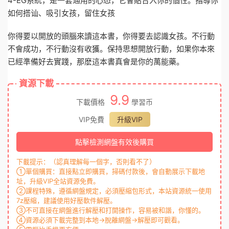
4-EG系統，是一套通用的心态，它會貼合入你的個性。指導你
如何搭讪、吸引女孩，留住女孩
你得要以開放的頭腦來讀這本書，你得要去認識女孩。不行動
不會成功，不行動沒有收獲。保持思想開放行動，如果你本來
已經準備好去實踐，那麽這本書真會是你的萬能藥。
資源下載
9.9
下載價格
學習币
VIP免費
升級VIP
點擊檢測網盤有效後購買
下載提示：（認真理解每一個字，否則看不了）
①單個購買：直接點立即購買，掃碼付款後，會自動展示下載地
址，升級VIP全站資源免費。
②課程特殊，遵循網盤規定，必須壓縮包形式，本站資源統一使用
7z壓縮，建議使用好壓軟件解壓。
③不可直接在網盤進行解壓和打開操作，容易被和諧，你懂的。
④資源必須下載完整到本地→脫離網盤→解壓即可觀看。