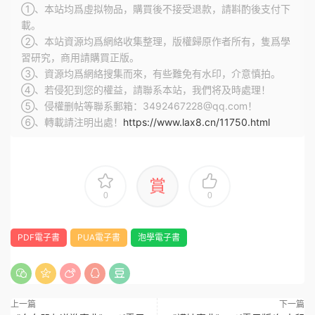
①、本站均爲虛拟物品，購買後不接受退款，請斟酌後支付下
載。
②、本站資源均爲網絡收集整理，版權歸原作者所有，隻爲學
習研究，商用請購買正版。
③、資源均爲網絡搜集而來，有些難免有水印，介意慎拍。
④、若侵犯到您的權益，請聯系本站，我們将及時處理！
⑤、侵權删帖等聯系郵箱：3492467228@qq.com！
⑥、轉載請注明出處！
https://www.lax8.cn/11750.html
賞
0
0
PDF電子書
PUA電子書
泡學電子書
上一篇
下一篇