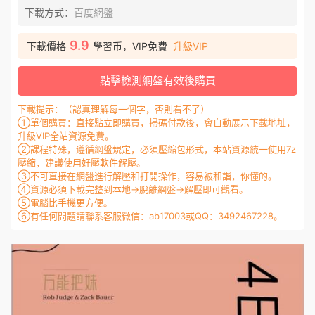
下載方式：
百度網盤
9.9
下載價格
學習币，VIP免費
升級VIP
點擊檢測網盤有效後購買
下載提示：（認真理解每一個字，否則看不了）
①單個購買：直接點立即購買，掃碼付款後，會自動展示下載地址，
升級VIP全站資源免費。
②課程特殊，遵循網盤規定，必須壓縮包形式，本站資源統一使用7z
壓縮，建議使用好壓軟件解壓。
③不可直接在網盤進行解壓和打開操作，容易被和諧，你懂的。
④資源必須下載完整到本地→脫離網盤→解壓即可觀看。
⑤電腦比手機更方便。
⑥有任何問題請聯系客服微信：ab17003或QQ：3492467228。