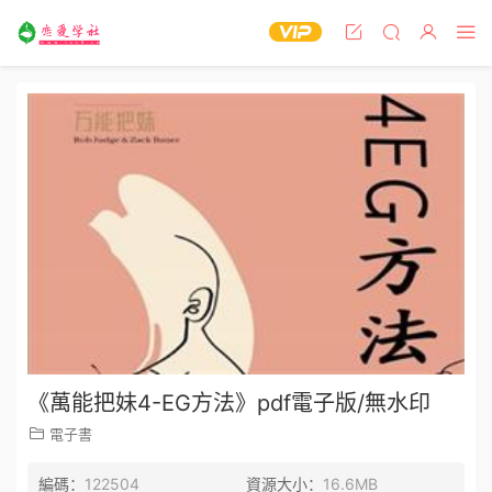
《萬能把妹4-EG方法》pdf電子版/無水印
電子書
編碼：
122504
資源大小：
16.6MB