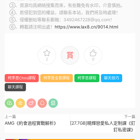
③、資源均爲網絡搜集而來，有些難免有水印，介意慎拍。
④、若侵犯到您的權益，請聯系本站，我們将及時處理！
⑤、侵權删帖等聯系郵箱：3492467228@qq.com！
⑥、轉載請注明出處！
https://www.lax8.cn/9014.html
賞
2
0
柯李思Chris課程
柯李思全套課程
柯李思課程
聊天技巧
聊天課程
上一篇
下一篇
AMG《約會過程實戰解析》
[27.7GB]曉輝戀愛私人定制課《釘
釘私密課》