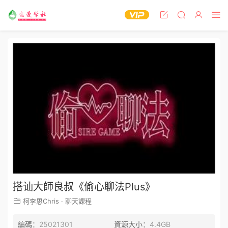
搭讪大師良叔《偷心聊法Plus》
柯李思Chris
·
聊天課程
編碼：
25021301
資源大小：
4.4GB