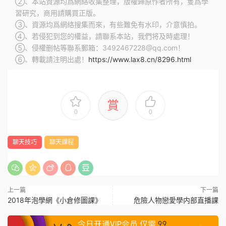
②、本站資源均爲網絡收集整理，版權歸原作者所有，隻爲學
習研究，商用請購買正版。
③、資源均爲網絡搜集而來，有些難免有水印，介意慎拍。
④、若侵犯到您的權益，請聯系本站，我們将及時處理！
⑤、侵權删帖等聯系郵箱：3492467228@qq.com！
⑥、轉載請注明出處！
https://www.lax8.cn/8296.html
賞
0
0
聊天技巧
聊天課程
上一篇
下一篇
2018年泡學網《小倉修圖課》
危險人物戀愛學内部直播課