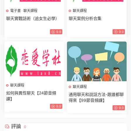
聊天課程
聊天案例分析合集
9.9
電子書
·
聊天課程
聊天實戰話術（追女生必學）
9.9
聊天課程
如何與異性聊天【24節音頻
課】
9.9