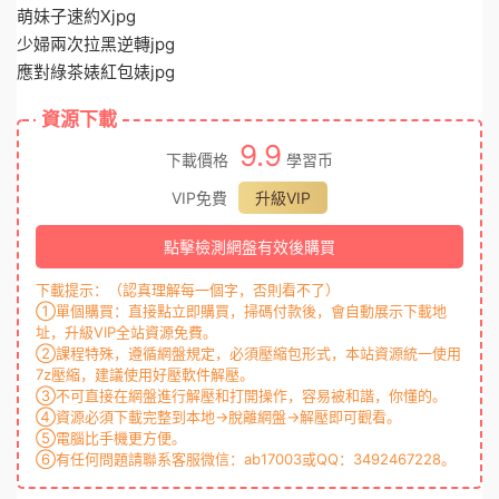
萌妹子速約Xjpg
少婦兩次拉黑逆轉jpg
應對綠茶婊紅包婊jpg
資源下載
9.9
下載價格
學習币
VIP免費
升級VIP
點擊檢測網盤有效後購買
下載提示：（認真理解每一個字，否則看不了）
①單個購買：直接點立即購買，掃碼付款後，會自動展示下載地
址，升級VIP全站資源免費。
②課程特殊，遵循網盤規定，必須壓縮包形式，本站資源統一使用
7z壓縮，建議使用好壓軟件解壓。
③不可直接在網盤進行解壓和打開操作，容易被和諧，你懂的。
④資源必須下載完整到本地→脫離網盤→解壓即可觀看。
⑤電腦比手機更方便。
⑥有任何問題請聯系客服微信：ab17003或QQ：3492467228。