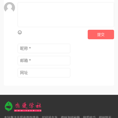
聊天課程
通用聊天和說話方法-跟誰都聊
得來【99節音頻課】
9.9
評論
0
提交