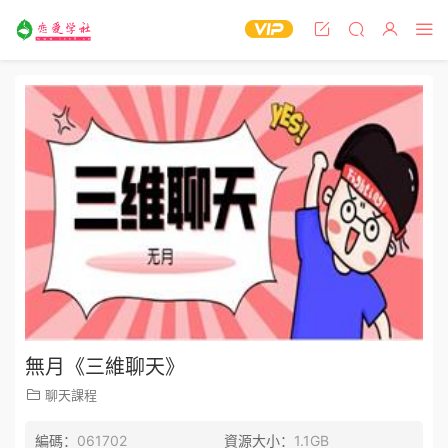
無月《三維聊天》
聊天課程
編碼：
061702
資源大小：
1.1GB