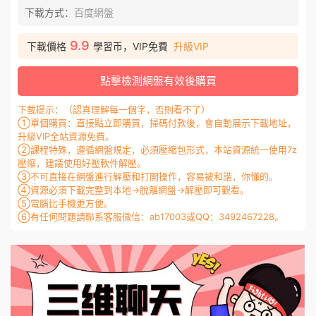
下載方式：
百度網盤
9.9
下載價格
學習币，VIP免費
升級VIP
點擊檢測網盤有效後購買
下載提示：（認真理解每一個字，否則看不了）
①單個購買：直接點立即購買，掃碼付款後，會自動展示下載地址，
升級VIP全站資源免費。
②課程特殊，遵循網盤規定，必須壓縮包形式，本站資源統一使用7z
壓縮，建議使用好壓軟件解壓。
③不可直接在網盤進行解壓和打開操作，容易被和諧，你懂的。
④資源必須下載完整到本地→脫離網盤→解壓即可觀看。
⑤電腦比手機更方便。
⑥有任何問題請聯系客服微信：ab17003或QQ：3492467228。