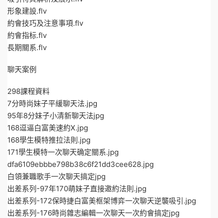
形象建設.flv
約會技巧及注意事項.flv
約會指标.flv
長期關系.flv
聊天案例
298課程資料
7分時尚妹子平緩聊天法.jpg
95年8分妹子小清新聊天法jpg
168逗逼白富美速約X.jpg
168學生模特推拉法則.jpg
171學生模特一次聊天确定關系.jpg
dfa6109ebbbe798b38c6f21dd3cee628.jpg
白領兼職歌手一次聊天搞定jpg
出差系列-97年170萌妹子直接邀約法則.jpg
出差系列-172保時捷白富美框架博弈一次聊天逆襲吸引.jpg
出差系列-176時尚雜志編輯一次聊天一次約會搞定jpg