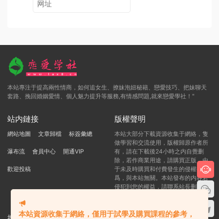
本站專注于提高兩性情商，如何追女生、撩妹泡妞秘籍、戀愛技巧、把妹聊天
套路、挽回婚姻愛情、個人魅力提升等服務,有情感問題,就來戀愛學社！"
站内鏈接
版權聲明
網站地圖
文章歸檔
标簽彙總
本站大部分下載資源收集于網絡，隻
做學習和交流使用，版權歸原作者所
瀑布流
會員中心
開通VIP
有，請在下載後24小時之内自覺删
除，若作商業用途，請購買正版，由
歡迎投稿
于未及時購買和付費發生的侵權行
爲，與本站無關。本站發布的内容若
侵犯到您的權益，請聯系站長删除，
我們将及時處理！
本站資源收集于網絡，僅用于試學及購買課程的參考，
搜索本站精品資源