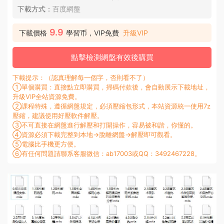
下載方式：
百度網盤
9.9
下載價格
學習币，VIP免費
升級VIP
點擊檢測網盤有效後購買
下載提示：（認真理解每一個字，否則看不了）
①單個購買：直接點立即購買，掃碼付款後，會自動展示下載地址，
升級VIP全站資源免費。
②課程特殊，遵循網盤規定，必須壓縮包形式，本站資源統一使用7z
壓縮，建議使用好壓軟件解壓。
③不可直接在網盤進行解壓和打開操作，容易被和諧，你懂的。
④資源必須下載完整到本地→脫離網盤→解壓即可觀看。
⑤電腦比手機更方便。
⑥有任何問題請聯系客服微信：ab17003或QQ：3492467228。