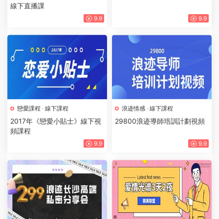
線下直播課
9.9
9.9
戀愛課程
·
線下課程
浪迹情感
·
線下課程
2017年《戀愛小貼士》線下視
29800浪迹導師培訓計劃視頻
頻課程
9.9
9.9