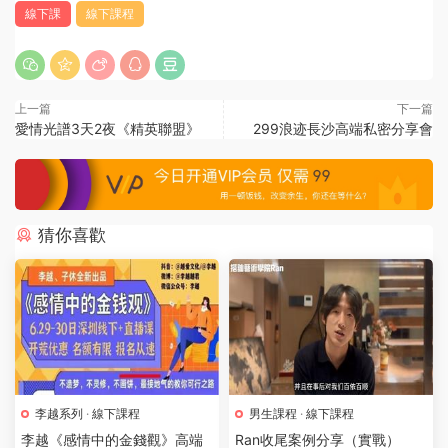
線下課
線下課程
上一篇
下一篇
愛情光譜3天2夜《精英聯盟》
299浪迹長沙高端私密分享會
猜你喜歡
李越系列
·
線下課程
男生課程
·
線下課程
李越《感情中的金錢觀》高端
Ran收尾案例分享（實戰）