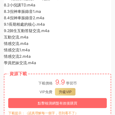
8.2小倪講TD.m4a
8.3倪神車振錄音1.ma
8.4倪神車振錄音2.m4a
9.1長期相處的核心.m4a
9.2師生互動答疑交流.m4a
互動交流.m4a
情感交流.m4a
情感交流1.m4a
情感交流2.m4a
學員把妹交流.m4a
資源下載
9.9
下載價格
學習币
VIP免費
升級VIP
點擊檢測網盤有效後購買
下載提示：（認真理解每一個字，否則看不了）