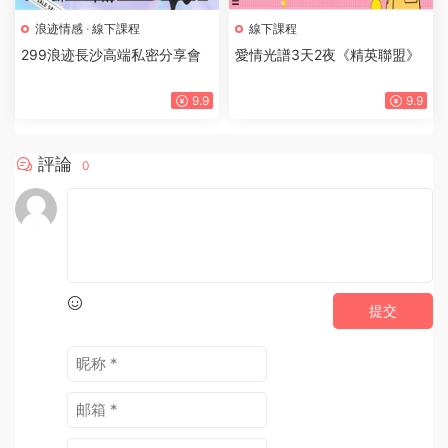
浪迹情感
·
線下課程
線下課程
299浪迹長沙高端私密分享會
愛情光譜3天2夜《精英聯盟》
9.9
9.9
評論
0
提交