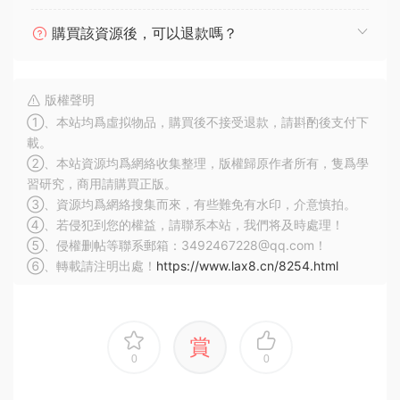
購買該資源後，可以退款嗎？
版權聲明
①、本站均爲虛拟物品，購買後不接受退款，請斟酌後支付下
載。
②、本站資源均爲網絡收集整理，版權歸原作者所有，隻爲學
習研究，商用請購買正版。
③、資源均爲網絡搜集而來，有些難免有水印，介意慎拍。
④、若侵犯到您的權益，請聯系本站，我們将及時處理！
⑤、侵權删帖等聯系郵箱：3492467228@qq.com！
⑥、轉載請注明出處！
https://www.lax8.cn/8254.html
賞
0
0