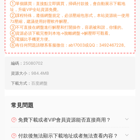
①單個購買：直接點立即購買，掃碼付款後，會自動展示下載地
址，升級VIP全站資源免費。
②課程特殊，遵循網盤規定，必須壓縮包形式，本站資源統一使用
7z壓縮，建議使用好壓軟件解壓。
③不可直接在網盤進行解壓和打開操作，容易被和諧，你懂的。
④資源必須下載完整到本地→脫離網盤→解壓即可觀看。
⑤電腦比手機更方便。
⑥有任何問題請聯系客服微信：ab17003或QQ：3492467228。
編碼：
25080702
資源大小：
984.4MB
下載方式：
百度網盤
常見問題
免費下載或者VIP會員資源能否直接商用？
付款後無法顯示下載地址或者無法查看内容？