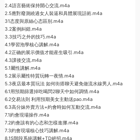
2.4語言藝術保持開心交流.m4a
2.5應對廢測繞過女人裝逼和具體展現話術.m4a
31态度與原絲心态區别.m4a
3.2案例糾錯.m4a
3.3技巧之外的技巧.m4a
4.1學習泡學核心講解.m4a
4.2正确的展示價值才能産生吸引.m4a
4.3課後交流.m4a
5.1屬性講解.m4a
5.2展示屬性特質玩轉一夜情.m4a
5.3夜店最本質玩法 如何街搭聊天避免做流水線男人.m4a
6.1用預期篩選掉吃喝閃2聊天中如何調情.m4a
6.2交易法則 利用預期美女主動送pao.m4a
6.3高分妹外賣方法+約會時如何互動交流.m4a
7.1約會現場操作.m4a
7.2約會該有的心态和怎樣進挪.m4a
7.3約會現場核心技巧講解.m4a
8.1S階段系統講解+TD絕招.m4a