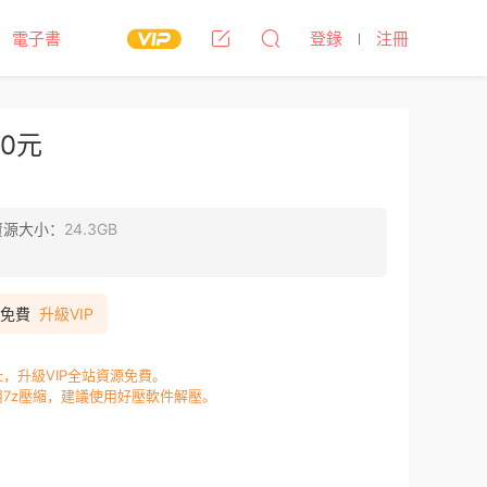
電子書
登錄
注冊
0元
資源大小：
24.3GB
P免費
升級VIP
，升級VIP全站資源免費。
7z壓縮，建議使用好壓軟件解壓。