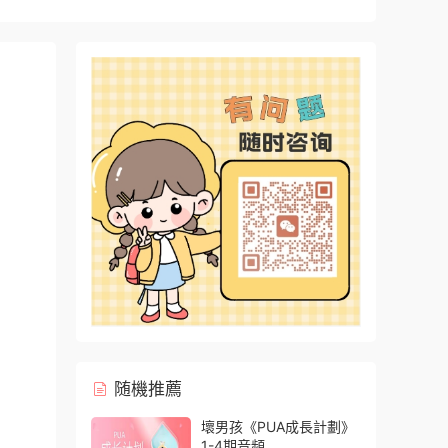
随機推薦
壞男孩《PUA成長計劃》
1-4期音頻