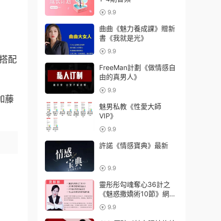
9.9
曲曲《魅力養成課》贈新
書《我就是光》
9.9
課搭配
FreeMan計劃《做情感自
由的真男人》
9.9
加藤
魅男私教《性愛大師
VIP》
9.9
許諾《情感寶典》最新
9.9
靈彤彤勾魂奪心36計之
《魅惑撒嬌術10節》網盤
下載
9.9