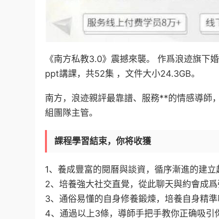
《南方私教3.0》震撼來襲。 作爲浪迹旗下
ppt講課，共52集 ，文件大小24.3GB。
南方，浪迹親評最靠譜、服務**的情感導師
組團隊主管。
課程學習結束，你将收獲
1、養成豐富的閱曆與談資，循序漸進的建立
2、培養強大社交直覺，從此聊天與約會成爲
3、通俗易懂的自身修養鍛煉，培養自身精準
4、通過以上3條，導師手把手教你正确吸引