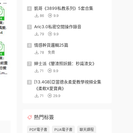
凱哥《3899私教系列》5套合集
4
86
9.9
Aric3.0私密空間操作錄音
5
79
9.9
情感幹貨邏輯25篇
6
78
免費
紳士派《鑒渣照妖鏡：秒識渣女》
7
71
9.9
[13.4GB]亞當德永柔愛教學視頻全集
8
《柔軟X愛寶典》
71
29.9
熱門标簽
PDF電子書
PUA電子書
聊天課程