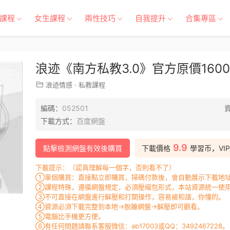
課程
女生課程
兩性技巧
自我提升
合集專區
浪迹《南方私教3.0》官方原價1600
浪迹情感
·
私教課程
編碼：
052501
下載方式：
百度網盤
9.9
點擊檢測網盤有效後購買
下載價格
學習币，VI
下載提示：（認真理解每一個字，否則看不了）
①單個購買：直接點立即購買，掃碼付款後，會自動展示下載地址
②課程特殊，遵循網盤規定，必須壓縮包形式，本站資源統一使用
③不可直接在網盤進行解壓和打開操作，容易被和諧，你懂的。
④資源必須下載完整到本地→脫離網盤→解壓即可觀看。
⑤電腦比手機更方便。
⑥有任何問題請聯系客服微信：ab17003或QQ：3492467228。