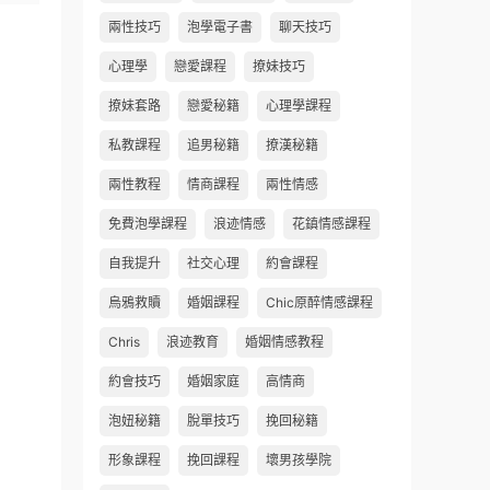
兩性技巧
泡學電子書
聊天技巧
心理學
戀愛課程
撩妹技巧
撩妹套路
戀愛秘籍
心理學課程
私教課程
追男秘籍
撩漢秘籍
兩性教程
情商課程
兩性情感
免費泡學課程
浪迹情感
花鎮情感課程
自我提升
社交心理
約會課程
烏鴉救贖
婚姻課程
Chic原醉情感課程
Chris
浪迹教育
婚姻情感教程
約會技巧
婚姻家庭
高情商
泡妞秘籍
脫單技巧
挽回秘籍
形象課程
挽回課程
壞男孩學院