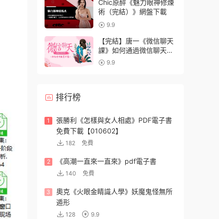
Chic原醉《魅力眼神修煉
術（完結）》網盤下載
9.9
【完結】唐一《微信聊天
課》如何通過微信聊天，
讓他對你欲罷不能
9.9
排行榜
張勝利《怎樣與女人相處》PDF電子書
1
免費下載【010602】
182
免費
《高潮一直來一直來》pdf電子書
2
140
免費
奧克《火眼金睛識人學》妖魔鬼怪無所
3
遁形
128
9.9