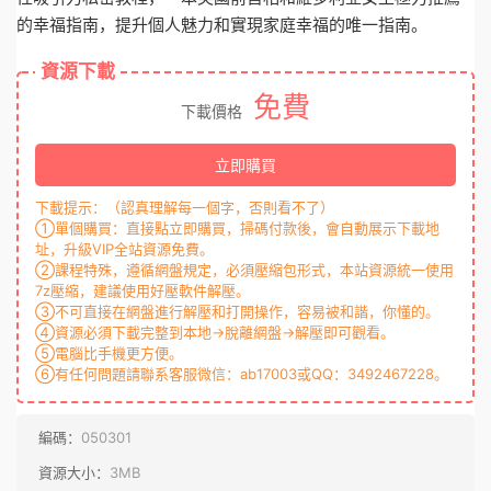
的幸福指南，提升個人魅力和實現家庭幸福的唯一指南。
資源下載
免費
下載價格
立即購買
下載提示：（認真理解每一個字，否則看不了）
①單個購買：直接點立即購買，掃碼付款後，會自動展示下載地
址，升級VIP全站資源免費。
②課程特殊，遵循網盤規定，必須壓縮包形式，本站資源統一使用
7z壓縮，建議使用好壓軟件解壓。
③不可直接在網盤進行解壓和打開操作，容易被和諧，你懂的。
④資源必須下載完整到本地→脫離網盤→解壓即可觀看。
⑤電腦比手機更方便。
⑥有任何問題請聯系客服微信：ab17003或QQ：3492467228。
編碼：
050301
資源大小：
3MB