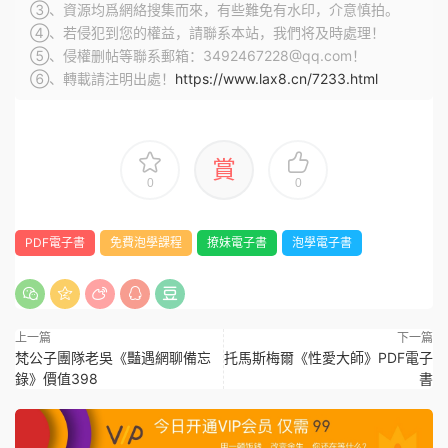
③、資源均爲網絡搜集而來，有些難免有水印，介意慎拍。
④、若侵犯到您的權益，請聯系本站，我們将及時處理！
⑤、侵權删帖等聯系郵箱：3492467228@qq.com！
⑥、轉載請注明出處！
https://www.lax8.cn/7233.html
賞
0
0
PDF電子書
免費泡學課程
撩妹電子書
泡學電子書
上一篇
下一篇
梵公子團隊老吳《豔遇網聊備忘
托馬斯梅爾《性愛大師》PDF電子
錄》價值398
書