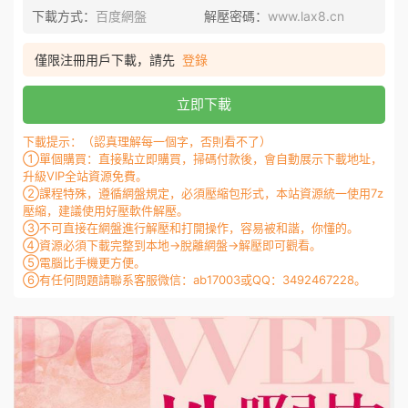
下載方式：
百度網盤
解壓密碼：
www.lax8.cn
僅限注冊用戶下載，請先
登錄
立即下載
下載提示：（認真理解每一個字，否則看不了）
①單個購買：直接點立即購買，掃碼付款後，會自動展示下載地址，
升級VIP全站資源免費。
②課程特殊，遵循網盤規定，必須壓縮包形式，本站資源統一使用7z
壓縮，建議使用好壓軟件解壓。
③不可直接在網盤進行解壓和打開操作，容易被和諧，你懂的。
④資源必須下載完整到本地→脫離網盤→解壓即可觀看。
⑤電腦比手機更方便。
⑥有任何問題請聯系客服微信：ab17003或QQ：3492467228。