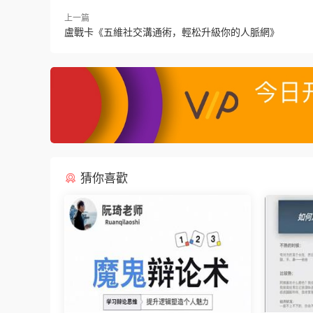
上一篇
盧戰卡《五維社交溝通術，輕松升級你的人脈網》
猜你喜歡