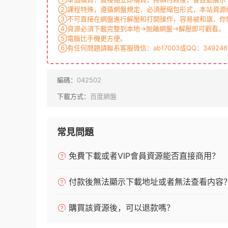
②課程特殊，遵循網盤規定，必須壓縮包形式，本站資源統
③不可直接在網盤進行解壓和打開操作，容易被和諧，你
④資源必須下載完整到本地→脫離網盤→解壓即可觀看。
⑤電腦比手機更方便。
⑥有任何問題請聯系客服微信：ab17003或QQ：349246
編碼：
042502
下載方式：
百度網盤
常見問題
免費下載或者VIP會員資源能否直接商用？
付款後無法顯示下載地址或者無法查看内容
購買該資源後，可以退款嗎？