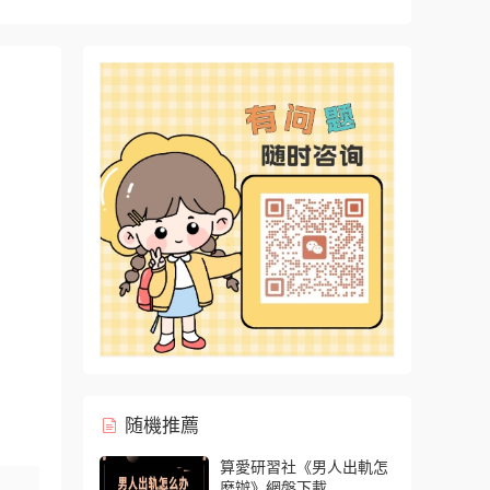
随機推薦
算愛研習社《男人出軌怎
麽辦》網盤下載