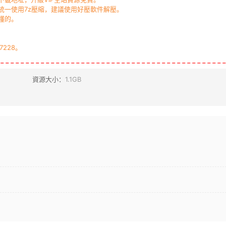
一使用7z壓縮，建議使用好壓軟件解壓。
懂的。
7228。
資源大小：
1.1GB
？