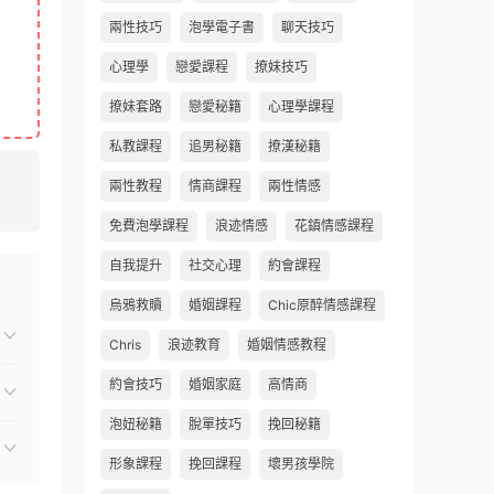
兩性技巧
泡學電子書
聊天技巧
心理學
戀愛課程
撩妹技巧
撩妹套路
戀愛秘籍
心理學課程
私教課程
追男秘籍
撩漢秘籍
兩性教程
情商課程
兩性情感
免費泡學課程
浪迹情感
花鎮情感課程
自我提升
社交心理
約會課程
烏鴉救贖
婚姻課程
Chic原醉情感課程
Chris
浪迹教育
婚姻情感教程
約會技巧
婚姻家庭
高情商
泡妞秘籍
脫單技巧
挽回秘籍
形象課程
挽回課程
壞男孩學院