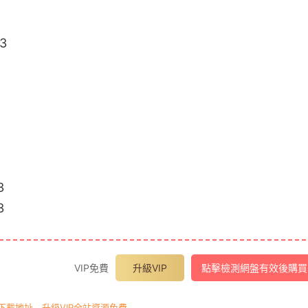
3
3
3
VIP免費
升級VIP
點擊檢測網盤有效後購買
載地址，升級VIP全站資源免費。