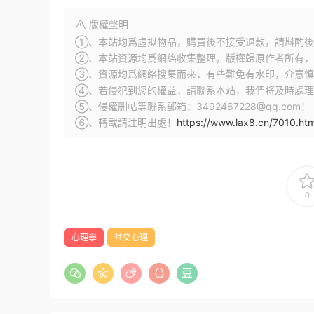
版權聲明
①、本站均爲虛拟物品，購買後不接受退款，請斟酌後
②、本站資源均爲網絡收集整理，版權歸原作者所有，
③、資源均爲網絡搜集而來，有些難免有水印，介意慎
④、若侵犯到您的權益，請聯系本站，我們将及時處理
⑤、侵權删帖等聯系郵箱：3492467228@qq.com！
⑥、轉載請注明出處！
https://www.lax8.cn/7010.htm
0
心理學
社交心理