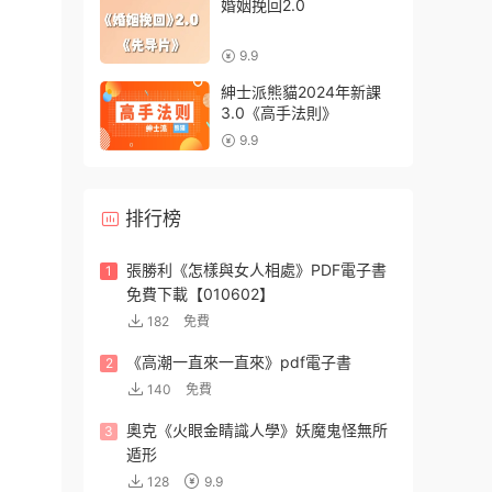
婚姻挽回2.0
9.9
紳士派熊貓2024年新課
3.0《高手法則》
9.9
排行榜
張勝利《怎樣與女人相處》PDF電子書
1
免費下載【010602】
182
免費
《高潮一直來一直來》pdf電子書
2
140
免費
奧克《火眼金睛識人學》妖魔鬼怪無所
3
遁形
128
9.9