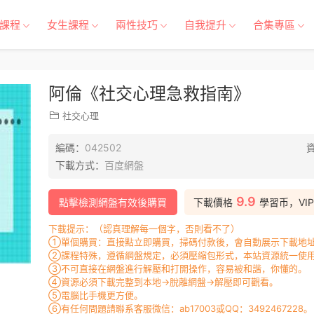
課程
女生課程
兩性技巧
自我提升
合集專區
阿倫《社交心理急救指南》
社交心理
編碼：
042502
下載方式：
百度網盤
9.9
點擊檢測網盤有效後購買
下載價格
學習币，VI
下載提示：（認真理解每一個字，否則看不了）
①單個購買：直接點立即購買，掃碼付款後，會自動展示下載地址
②課程特殊，遵循網盤規定，必須壓縮包形式，本站資源統一使用
③不可直接在網盤進行解壓和打開操作，容易被和諧，你懂的。
④資源必須下載完整到本地→脫離網盤→解壓即可觀看。
⑤電腦比手機更方便。
⑥有任何問題請聯系客服微信：ab17003或QQ：3492467228。