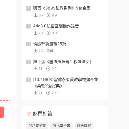
凱哥《3899私教系列》5套合集
4
86
9.9
Aric3.0私密空間操作錄音
5
79
9.9
情感幹貨邏輯25篇
6
78
免費
紳士派《鑒渣照妖鏡：秒識渣女》
7
71
9.9
[13.4GB]亞當德永柔愛教學視頻全集
8
《柔軟X愛寶典》
71
29.9
熱門标簽
PDF電子書
PUA電子書
聊天課程