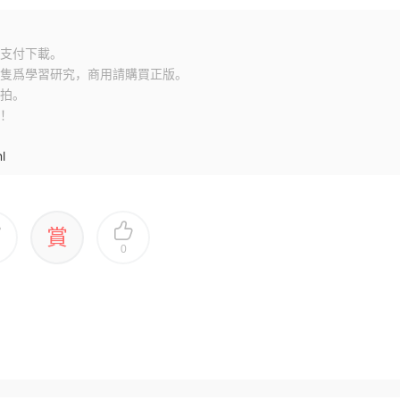
支付下載。
隻爲學習研究，商用請購買正版。
拍。
！
l
賞
0