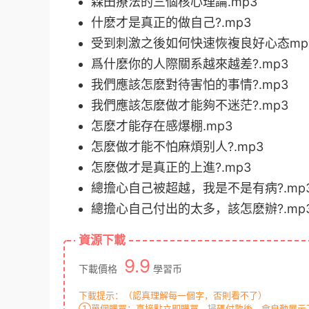
森田療法的三個核心理論.mp3
什麽才是真正的做自己?.mp3
受到刺激之後如何快速恢複良好心态mp
爲什麽你的人際關系越來越差?.mp3
我們應該怎麽對待害怕的事情?.mp3
我們應該怎麽做才能夠不迷茫?.mp3
怎麽才能存在感爆棚.mp3
怎麽做才能不怕麻煩别人?.mp3
怎麽做才是真正的上進?.mp3
總擔心自己被超越，我是不是有病?.mp
總擔心自己付出的太多，該怎麽辦?.mp
資源下載
9.9
下載價格
學習币
下載提示：（認真理解每一個字，否則看不了）
①單個購買：直接點立即購買，掃碼付款後，會自動展示下