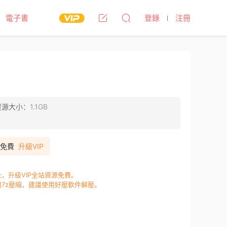
電子書
登錄
注冊
資源大小：
1.1GB
P免費
升級VIP
，升級VIP全站資源免費。
7z壓縮，建議使用好壓軟件解壓。