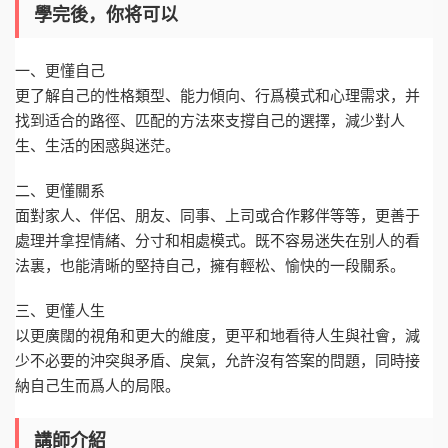
學完後，你将可以
一、更懂自己
更了解自己的性格類型、能力傾向、行爲模式和心理需求，并
找到适合的路徑、匹配的方法來支撐自己的選擇，減少對人
生、生活的困惑與迷茫。
二、更懂關系
面對家人、伴侶、朋友、同事、上司或合作夥伴等等，更善于
處理并拿捏情緒、分寸和相處模式。既不容易迷失在别人的看
法裏，也能清晰的堅持自己，擁有輕松、愉快的一段關系。
三、更懂人生
以更廣闊的視角和更大的維度，更平和地看待人生與社會，減
少不必要的沖突與矛盾、戾氣，允許沒有答案的問題，同時接
納自己生而爲人的局限。
講師介紹