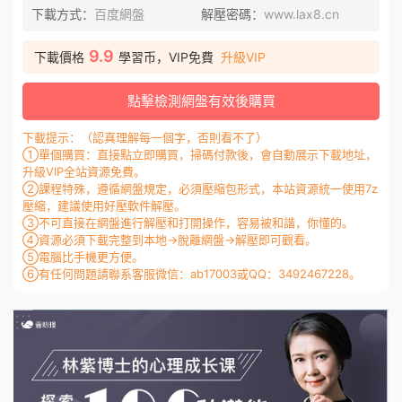
下載方式：
百度網盤
解壓密碼：
www.lax8.cn
9.9
下載價格
學習币，VIP免費
升級VIP
點擊檢測網盤有效後購買
下載提示：（認真理解每一個字，否則看不了）
①單個購買：直接點立即購買，掃碼付款後，會自動展示下載地址，
升級VIP全站資源免費。
②課程特殊，遵循網盤規定，必須壓縮包形式，本站資源統一使用7z
壓縮，建議使用好壓軟件解壓。
③不可直接在網盤進行解壓和打開操作，容易被和諧，你懂的。
④資源必須下載完整到本地→脫離網盤→解壓即可觀看。
⑤電腦比手機更方便。
⑥有任何問題請聯系客服微信：ab17003或QQ：3492467228。