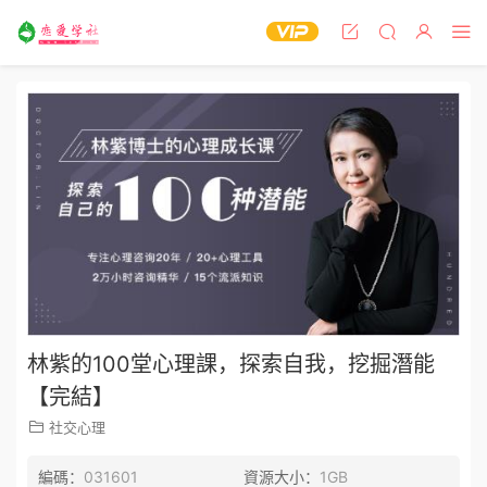
林紫的100堂心理課，探索自我，挖掘潛能
【完結】
社交心理
編碼：
031601
資源大小：
1GB