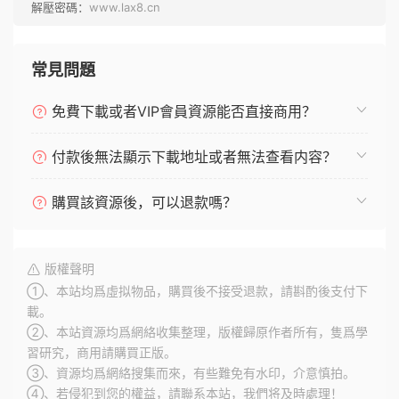
解壓密碼：
www.lax8.cn
常見問題
免費下載或者VIP會員資源能否直接商用？
付款後無法顯示下載地址或者無法查看内容？
購買該資源後，可以退款嗎？
版權聲明
①、本站均爲虛拟物品，購買後不接受退款，請斟酌後支付下
載。
②、本站資源均爲網絡收集整理，版權歸原作者所有，隻爲學
習研究，商用請購買正版。
③、資源均爲網絡搜集而來，有些難免有水印，介意慎拍。
④、若侵犯到您的權益，請聯系本站，我們将及時處理！