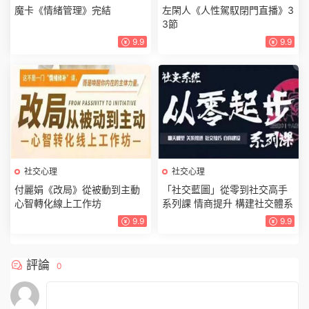
魔卡《情緒管理》完結
左閑人《人性駕馭閉門直播》3
3節
9.9
9.9
社交心理
社交心理
付麗娟《改局》從被動到主動
「社交藍圖」從零到社交高手
心智轉化線上工作坊
系列課 情商提升 構建社交體系
9.9
9.9
評論
0