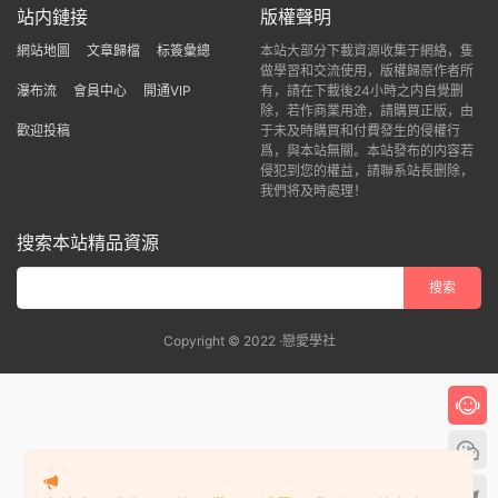
站内鏈接
版權聲明
網站地圖
文章歸檔
标簽彙總
本站大部分下載資源收集于網絡，隻
做學習和交流使用，版權歸原作者所
瀑布流
會員中心
開通VIP
有，請在下載後24小時之内自覺删
除，若作商業用途，請購買正版，由
歡迎投稿
于未及時購買和付費發生的侵權行
爲，與本站無關。本站發布的内容若
侵犯到您的權益，請聯系站長删除，
我們将及時處理！
搜索本站精品資源
Copyright © 2022 ·戀愛學社