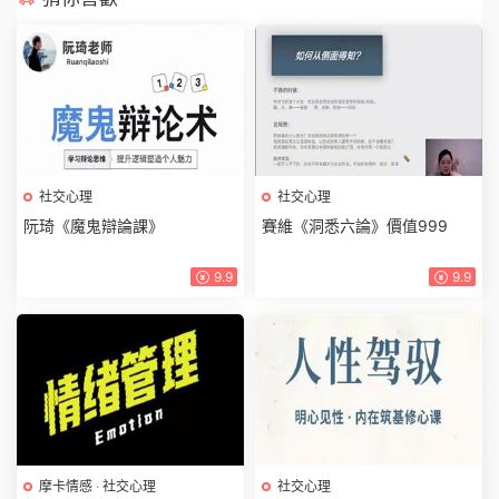
社交心理
社交心理
阮琦《魔鬼辯論課》
賽維《洞悉六論》價值999
9.9
9.9
摩卡情感
·
社交心理
社交心理