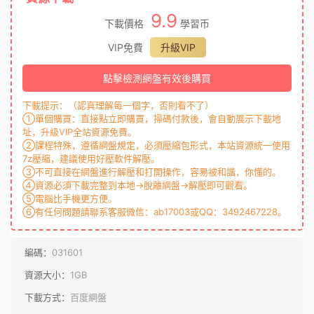
9.9
下載價格
學習币
VIP免費
升級VIP
點擊檢測網盤有效後購買
下載提示：（認真理解每一個字，否則看不了）
①單個購買：直接點立即購買，掃碼付款後，會自動展示下載地
址，升級VIP全站資源免費。
②課程特殊，遵循網盤規定，必須壓縮包形式，本站資源統一使用
7z壓縮，建議使用好壓軟件解壓。
③不可直接在網盤進行解壓和打開操作，容易被和諧，你懂的。
④資源必須下載完整到本地→脫離網盤→解壓即可觀看。
⑤電腦比手機更方便。
⑥有任何問題請聯系客服微信：ab17003或QQ：3492467228。
編碼：
031601
資源大小：
1GB
下載方式：
百度網盤