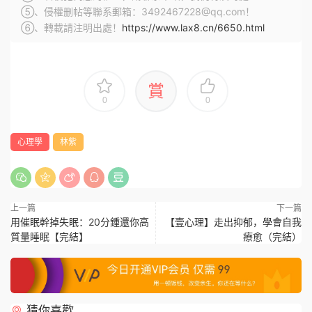
⑤、侵權删帖等聯系郵箱：3492467228@qq.com！
⑥、轉載請注明出處！
https://www.lax8.cn/6650.html
賞
0
0
心理學
林紫
上一篇
下一篇
用催眠幹掉失眠：20分鍾還你高
【壹心理】走出抑郁，學會自我
質量睡眠【完結】
療愈（完結）
猜你喜歡