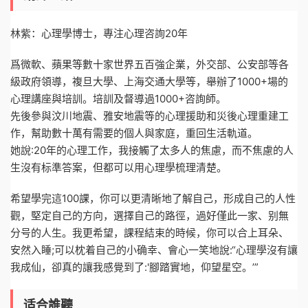
林紫：心理學博士，專注心理咨詢20年
爲微軟、蘋果等數十家世界五百強企業，外交部、公安部等各
級政府領導，複旦大學、上海交通大學等，舉辦了1000+場的
心理講座與培訓。培訓及督導過1000+咨詢師。
先後參與汶川地震、雅安地震等的心理援助和災後心理重建工
作，幫助數十萬有需要的個人與家庭，重回生活軌道。
她說:20年的心理工作，我接觸了太多人的焦慮，而不焦慮的人
生沒有标準答案，但都可以用心理學梳理清楚。
希望學完這100課，你可以更清晰地了解自己，形成自己的人性
觀，堅定自己的方向，選擇自己的路徑，過好僅此一家、别無
分号的人生。我更希望，課程結束的時候，你可以合上耳朵、
安然入睡;可以枕着自己的小确幸、會心一笑地說:“心理學沒有讓
我成仙，卻真的讓我感覺到了:'腳踏實地，仰望星空。’”
适合誰聽