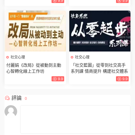
9.9
9.9
社交心理
社交心理
付麗娟《改局》從被動到主動
「社交藍圖」從零到社交高手
心智轉化線上工作坊
系列課 情商提升 構建社交體系
9.9
9.9
評論
0