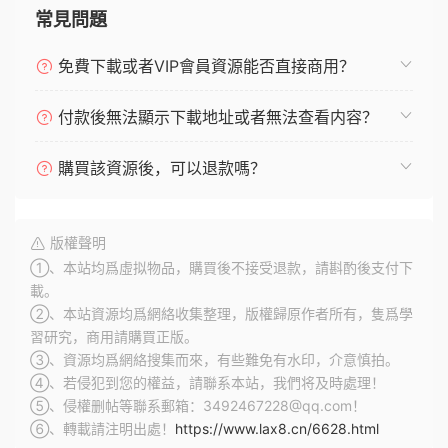
常見問題
免費下載或者VIP會員資源能否直接商用？
付款後無法顯示下載地址或者無法查看内容？
購買該資源後，可以退款嗎？
版權聲明
①、本站均爲虛拟物品，購買後不接受退款，請斟酌後支付下
載。
②、本站資源均爲網絡收集整理，版權歸原作者所有，隻爲學
習研究，商用請購買正版。
③、資源均爲網絡搜集而來，有些難免有水印，介意慎拍。
④、若侵犯到您的權益，請聯系本站，我們将及時處理！
⑤、侵權删帖等聯系郵箱：3492467228@qq.com！
⑥、轉載請注明出處！
https://www.lax8.cn/6628.html