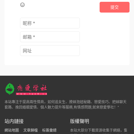
提交
本站專注于提高兩性情商，如何追女生、撩妹泡妞秘籍、戀愛技巧、把妹聊天
套路、挽回婚姻愛情、個人魅力提升等服務,有情感問題,就來戀愛學社！"
站内鏈接
版權聲明
網站地圖
文章歸檔
标簽彙總
本站大部分下載資源收集于網絡，隻