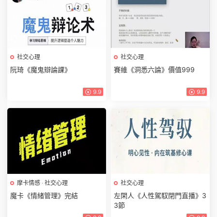
社交心理
社交心理
阮琦《魔鬼辯論課》
賽維《洞悉六論》價值999
9.9
9.9
摩卡情感
·
社交心理
社交心理
魔卡《情緒管理》完結
左閑人《人性駕馭閉門直播》3
3節