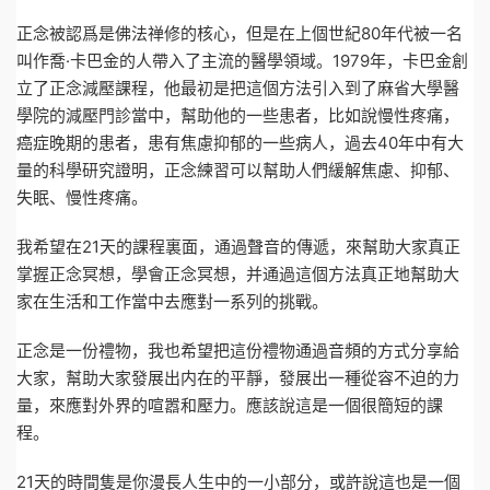
正念被認爲是佛法禅修的核心，但是在上個世紀80年代被一名
叫作喬·卡巴金的人帶入了主流的醫學領域。1979年，卡巴金創
立了正念減壓課程，他最初是把這個方法引入到了麻省大學醫
學院的減壓門診當中，幫助他的一些患者，比如說慢性疼痛，
癌症晚期的患者，患有焦慮抑郁的一些病人，過去40年中有大
量的科學研究證明，正念練習可以幫助人們緩解焦慮、抑郁、
失眠、慢性疼痛。
我希望在21天的課程裏面，通過聲音的傳遞，來幫助大家真正
掌握正念冥想，學會正念冥想，并通過這個方法真正地幫助大
家在生活和工作當中去應對一系列的挑戰。
正念是一份禮物，我也希望把這份禮物通過音頻的方式分享給
大家，幫助大家發展出内在的平靜，發展出一種從容不迫的力
量，來應對外界的喧嚣和壓力。應該說這是一個很簡短的課
程。
21天的時間隻是你漫長人生中的一小部分，或許說這也是一個