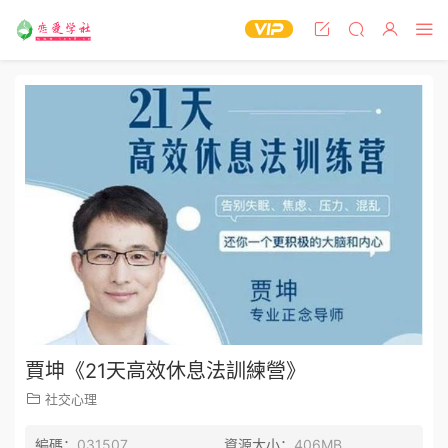
賈坤《21天高效休息法訓練營》
社交心理
編碼：
031507
資源大小：
406MB