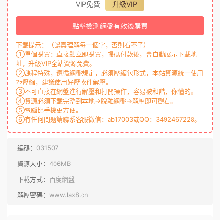
VIP免費
升級VIP
點擊檢測網盤有效後購買
下載提示：（認真理解每一個字，否則看不了）
①單個購買：直接點立即購買，掃碼付款後，會自動展示下載地
址，升級VIP全站資源免費。
②課程特殊，遵循網盤規定，必須壓縮包形式，本站資源統一使用
7z壓縮，建議使用好壓軟件解壓。
③不可直接在網盤進行解壓和打開操作，容易被和諧，你懂的。
④資源必須下載完整到本地→脫離網盤→解壓即可觀看。
⑤電腦比手機更方便。
⑥有任何問題請聯系客服微信：ab17003或QQ：3492467228。
編碼：
031507
資源大小：
406MB
下載方式：
百度網盤
解壓密碼：
www.lax8.cn