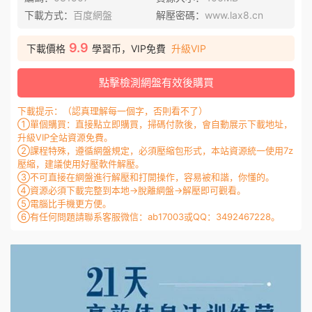
下載方式：
百度網盤
解壓密碼：
www.lax8.cn
9.9
下載價格
學習币，VIP免費
升級VIP
點擊檢測網盤有效後購買
下載提示：（認真理解每一個字，否則看不了）
①單個購買：直接點立即購買，掃碼付款後，會自動展示下載地址，
升級VIP全站資源免費。
②課程特殊，遵循網盤規定，必須壓縮包形式，本站資源統一使用7z
壓縮，建議使用好壓軟件解壓。
③不可直接在網盤進行解壓和打開操作，容易被和諧，你懂的。
④資源必須下載完整到本地→脫離網盤→解壓即可觀看。
⑤電腦比手機更方便。
⑥有任何問題請聯系客服微信：ab17003或QQ：3492467228。