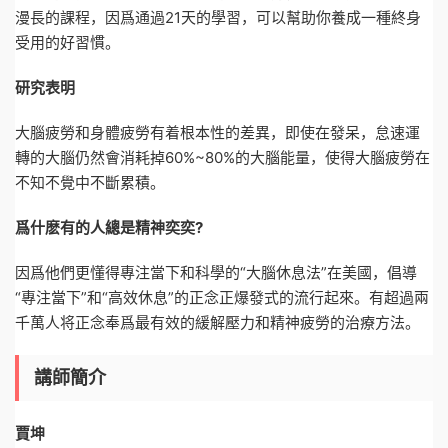
漫長的課程，因爲通過21天的學習，可以幫助你養成一種終身
受用的好習慣。
研究表明
大腦疲勞和身體疲勞有着根本性的差異，即使在發呆，怠速運
轉的大腦仍然會消耗掉60%~80%的大腦能量，使得大腦疲勞在
不知不覺中不斷累積。
爲什麽有的人總是精神奕奕?
因爲他們更懂得專注當下和科學的“大腦休息法”在美國，倡導
“專注當下”和“高效休息”的正念正爆發式的流行起來。有超過兩
千萬人将正念奉爲最有效的緩解壓力和精神疲勞的治療方法。
講師簡介
賈坤