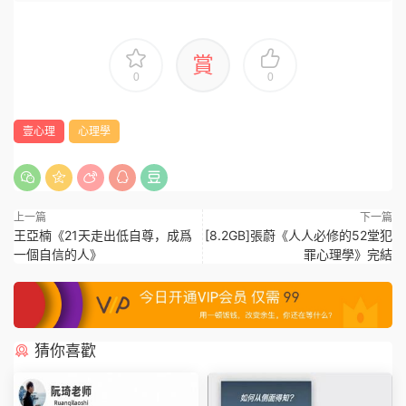
賞
0
0
壹心理
心理學
上一篇
下一篇
王亞楠《21天走出低自尊，成爲
[8.2GB]張蔚《人人必修的52堂犯
一個自信的人》
罪心理學》完結
猜你喜歡