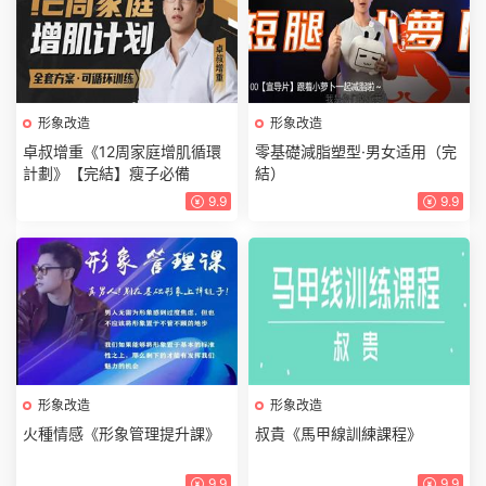
形象改造
形象改造
卓叔增重《12周家庭增肌循環
零基礎減脂塑型·男女适用（完
計劃》【完結】瘦子必備
結）
9.9
9.9
形象改造
形象改造
火種情感《形象管理提升課》
叔貴《馬甲線訓練課程》
9.9
9.9