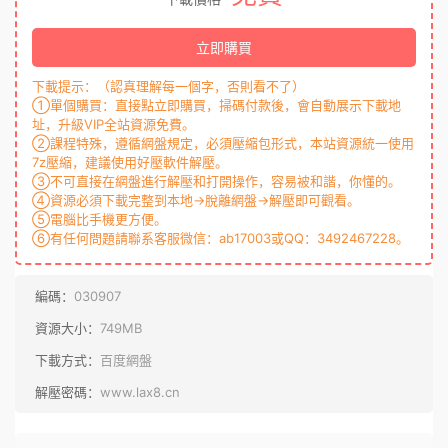
立即購買
下載提示：（認真理解每一個字，否則看不了）
①單個購買：直接點立即購買，掃碼付款後，會自動展示下載地
址，升級VIP全站資源免費。
②課程特殊，遵循網盤規定，必須壓縮包形式，本站資源統一使用
7z壓縮，建議使用好壓軟件解壓。
③不可直接在網盤進行解壓和打開操作，容易被和諧，你懂的。
④資源必須下載完整到本地→脫離網盤→解壓即可觀看。
⑤電腦比手機更方便。
⑥有任何問題請聯系客服微信：ab17003或QQ：3492467228。
編碼：
030907
資源大小：
749MB
下載方式：
百度網盤
解壓密碼：
www.lax8.cn