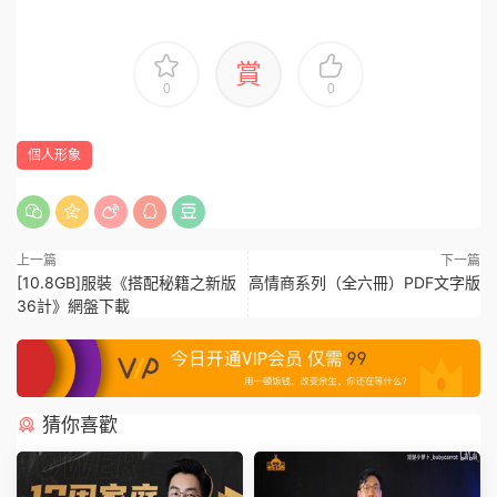
賞
0
0
個人形象
上一篇
下一篇
[10.8GB]服裝《搭配秘籍之新版
高情商系列（全六冊）PDF文字版
36計》網盤下載
猜你喜歡