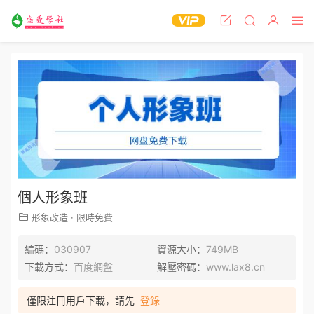
個人形象班
形象改造
·
限時免費
編碼：
030907
資源大小：
749MB
下載方式：
百度網盤
解壓密碼：
www.lax8.cn
僅限注冊用戶下載，請先
登錄