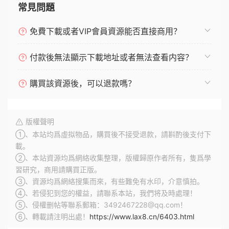
常見問題
免費下載或者VIP會員資源能否直接商用？
付款後無法顯示下載地址或者無法查看内容？
購買該資源後，可以退款嗎？
版權聲明
①、本站均爲虛拟物品，購買後不接受退款，請斟酌後支付下
載。
②、本站資源均爲網絡收集整理，版權歸原作者所有，隻爲學
習研究，商用請購買正版。
③、資源均爲網絡搜集而來，有些難免有水印，介意慎拍。
④、若侵犯到您的權益，請聯系本站，我們将及時處理！
⑤、侵權删帖等聯系郵箱：3492467228@qq.com！
⑥、轉載請注明出處！
https://www.lax8.cn/6403.html