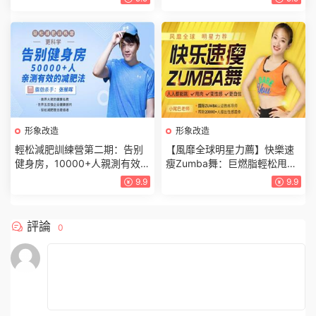
形象改造
形象改造
輕松減肥訓練營第二期：告别
【風靡全球明星力薦】快樂速
健身房，10000+人親測有效的
瘦Zumba舞：巨燃脂輕松甩肉
減肥法（完結）
跳出性感散發自信（完結）
9.9
9.9
評論
0