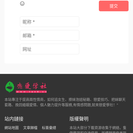
提交
本站專注于提高兩性情商，如何追女生、撩妹泡妞秘籍、戀愛技巧、把妹聊天
套路、挽回婚姻愛情、個人魅力提升等服務,有情感問題,就來戀愛學社！"
站内鏈接
版權聲明
網站地圖
文章歸檔
标簽彙總
本站大部分下載資源收集于網絡，隻