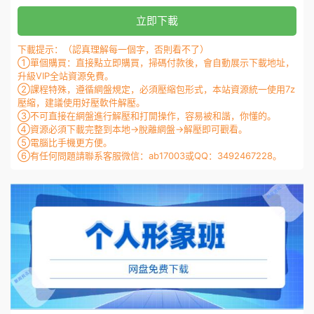
立即下載
下載提示：（認真理解每一個字，否則看不了）
①單個購買：直接點立即購買，掃碼付款後，會自動展示下載地址，
升級VIP全站資源免費。
②課程特殊，遵循網盤規定，必須壓縮包形式，本站資源統一使用7z
壓縮，建議使用好壓軟件解壓。
③不可直接在網盤進行解壓和打開操作，容易被和諧，你懂的。
④資源必須下載完整到本地→脫離網盤→解壓即可觀看。
⑤電腦比手機更方便。
⑥有任何問題請聯系客服微信：ab17003或QQ：3492467228。