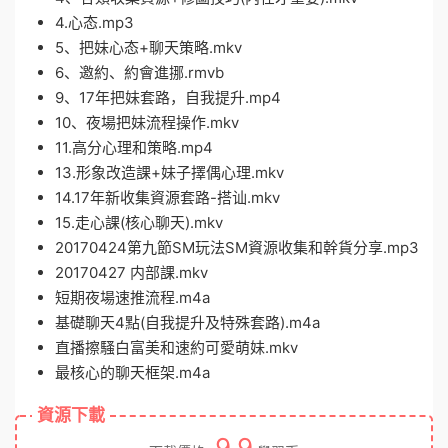
4.心态.mp3
5、把妹心态+聊天策略.mkv
6、邀約、約會進挪.rmvb
9、17年把妹套路，自我提升.mp4
10、夜場把妹流程操作.mkv
11.高分心理和策略.mp4
13.形象改造課+妹子擇偶心理.mkv
14.17年新收集資源套路-搭讪.mkv
15.走心課(核心聊天).mkv
20170424第九節SM玩法SM資源收集和幹貨分享.mp3
20170427 内部課.mkv
短期夜場速推流程.m4a
基礎聊天4點(自我提升及特殊套路).m4a
直播擦騷白富美和速約可愛萌妹.mkv
最核心的聊天框架.m4a
資源下載
9.9