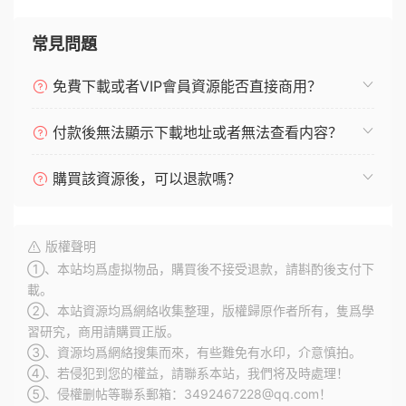
常見問題
免費下載或者VIP會員資源能否直接商用？
付款後無法顯示下載地址或者無法查看内容？
購買該資源後，可以退款嗎？
版權聲明
①、本站均爲虛拟物品，購買後不接受退款，請斟酌後支付下
載。
②、本站資源均爲網絡收集整理，版權歸原作者所有，隻爲學
習研究，商用請購買正版。
③、資源均爲網絡搜集而來，有些難免有水印，介意慎拍。
④、若侵犯到您的權益，請聯系本站，我們将及時處理！
⑤、侵權删帖等聯系郵箱：3492467228@qq.com！