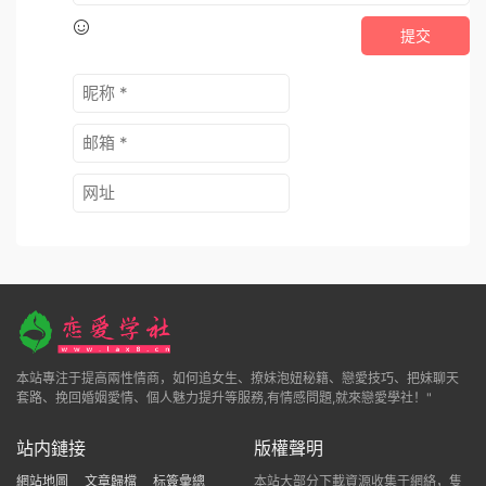
提交
本站專注于提高兩性情商，如何追女生、撩妹泡妞秘籍、戀愛技巧、把妹聊天
套路、挽回婚姻愛情、個人魅力提升等服務,有情感問題,就來戀愛學社！"
站内鏈接
版權聲明
網站地圖
文章歸檔
标簽彙總
本站大部分下載資源收集于網絡，隻