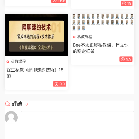
19.9
19
私教課程
Bee不太正經私教課，建立你
的穩定框架
9.9
私教課程
餘生私教《網聊速約技術》15
節
9.9
評論
0