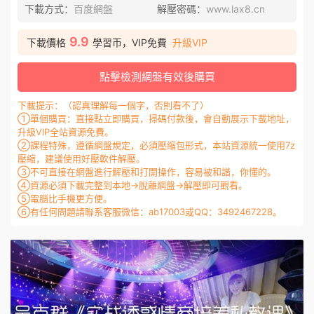
下載方式：
百度網盤
解壓密碼：
www.lax8.cn
9.9
下載價格
學習币，VIP免費
升級VIP
點擊檢測網盤有效後購買
下載提示：（認真理解每一個字，否則看不了）
①單個購買：直接點立即購買，掃碼付款後，會自動展示下載地址，
升級VIP全站資源免費。
②課程特殊，遵循網盤規定，必須壓縮包形式，本站資源統一使用7z
壓縮，建議使用好壓軟件解壓。
③不可直接在網盤進行解壓和打開操作，容易被和諧，你懂的。
④資源必須下載完整到本地→脫離網盤→解壓即可觀看。
⑤電腦比手機更方便。
⑥有任何問題請聯系客服微信：ab17003或QQ：3492467228。