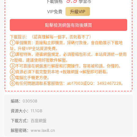
下載價格
學習币
VIP免費
升級VIP
點擊檢測網盤有效後購買
下載提示：（認真理解每一個字，否則看不了）
①單個購買：直接點立即購買，掃碼付款後，會自動展示下載地
址，升級VIP全站資源免費。
②課程特殊，遵循網盤規定，必須壓縮包形式，本站資源統一使用
7z壓縮，建議使用好壓軟件解壓。
③不可直接在網盤進行解壓和打開操作，容易被和諧，你懂的。
④資源必須下載完整到本地→脫離網盤→解壓即可觀看。
⑤電腦比手機更方便。
⑥有任何問題請聯系客服微信：ab17003或QQ：3492467228。
編碼：
030508
資源大小：
11.1GB
下載方式：
百度網盤
解壓密碼：
www.lax8.cn