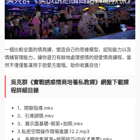
一個比較全面的情商課，塑造自己的思維模型、認知能力以及
情緒管理能力，讓你遊刃有餘地處理感情的戀愛情商課程，當
然不僅僅隻運用于戀愛方面哦。助你收獲自信！
吳克群《實戰誘惑情商培養私教課》網盤下載課
程詳細目錄
1、閑聊指導.mkv
2、引導調情.mkv
3、展示面基礎-框架+拍照.mkv
3.私密空間操作現場進挪.12.2.mp3
4、各類收集資源+修圖技巧(内在才重要).mkv