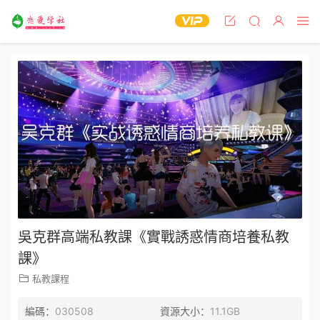
吳克群高端私教課《實戰誘惑情商培養私教
課》
私教課程
編碼：
030508
資源大小：
11.1GB