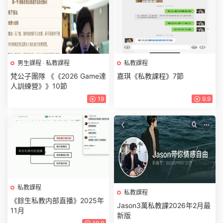
男生課程
·
私教課程
私教課程
梵公子團隊 《《2026 Game達
嘉琪《私教課程》7節
人訓練營》》10節
19
9.9
私教課程
私教課程
《餘生私教内部直播》2025年
Jason3萬私教課2026年2月最
11月
新版