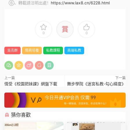
⑥、轉載請注明出處！
https://www.lax8.cn/6228.html
賞
0
0
吳克群
情商培養
私教課程
高端私教
上一篇
下一篇
情受《校園把妹課》網盤下載
舞步學院《迷宮私教-勾心緯度》
猜你喜歡