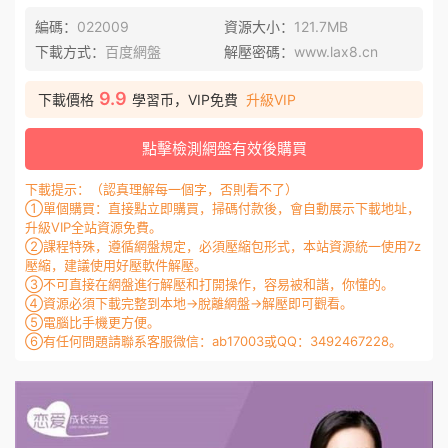
編碼：
022009
資源大小：
121.7MB
下載方式：
百度網盤
解壓密碼：
www.lax8.cn
9.9
下載價格
學習币，VIP免費
升級VIP
點擊檢測網盤有效後購買
下載提示：（認真理解每一個字，否則看不了）
①單個購買：直接點立即購買，掃碼付款後，會自動展示下載地址，
升級VIP全站資源免費。
②課程特殊，遵循網盤規定，必須壓縮包形式，本站資源統一使用7z
壓縮，建議使用好壓軟件解壓。
③不可直接在網盤進行解壓和打開操作，容易被和諧，你懂的。
④資源必須下載完整到本地→脫離網盤→解壓即可觀看。
⑤電腦比手機更方便。
⑥有任何問題請聯系客服微信：ab17003或QQ：3492467228。