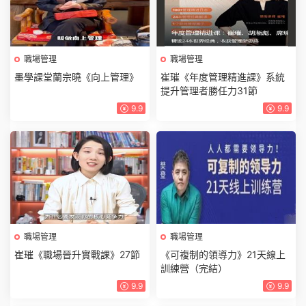
職場管理
職場管理
墨學課堂蘭宗曉《向上管理》
崔璀《年度管理精進課》系統
提升管理者勝任力31節
9.9
9.9
職場管理
職場管理
崔璀《職場晉升實戰課》27節
《可複制的領導力》21天線上
訓練營（完結）
9.9
9.9