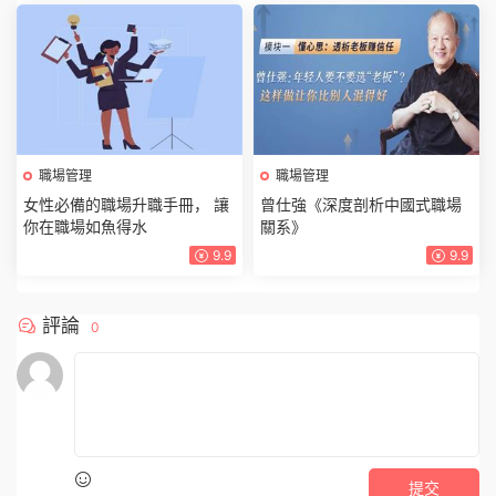
職場管理
職場管理
女性必備的職場升職手冊， 讓
曾仕強《深度剖析中國式職場
你在職場如魚得水
關系》
9.9
9.9
評論
0
提交