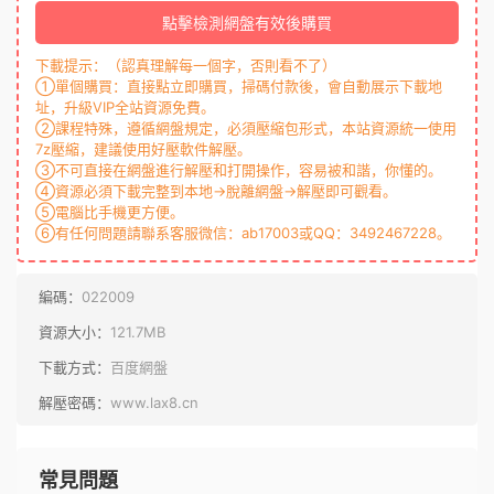
點擊檢測網盤有效後購買
下載提示：（認真理解每一個字，否則看不了）
①單個購買：直接點立即購買，掃碼付款後，會自動展示下載地
址，升級VIP全站資源免費。
②課程特殊，遵循網盤規定，必須壓縮包形式，本站資源統一使用
7z壓縮，建議使用好壓軟件解壓。
③不可直接在網盤進行解壓和打開操作，容易被和諧，你懂的。
④資源必須下載完整到本地→脫離網盤→解壓即可觀看。
⑤電腦比手機更方便。
⑥有任何問題請聯系客服微信：ab17003或QQ：3492467228。
編碼：
022009
資源大小：
121.7MB
下載方式：
百度網盤
解壓密碼：
www.lax8.cn
常見問題