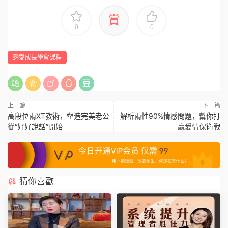
賞
0
0
戀愛成長學會課程
上一篇
下一篇
高段位兩XT教術，塑造完美老公
解析兩性90%情感問題，幫你打
從“好好說話”開始
赢愛情保衛戰
猜你喜歡