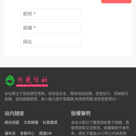
本站專注于提高兩性情商，如何追女生、撩妹泡妞秘籍、戀愛技巧、把妹聊天
套路、挽回婚姻愛情、個人魅力提升等服務,有情感問題,就來戀愛學社！"
站内鏈接
版權聲明
網站地圖
文章歸檔
标簽彙總
本站大部分下載資源收集于網絡，隻
做學習和交流使用，版權歸原作者所
瀑布流
會員中心
開通VIP
有，請在下載後24小時之内自覺删