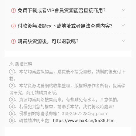
免費下載或者VIP會員資源能否直接商用？
付款後無法顯示下載地址或者無法查看内容？
購買該資源後，可以退款嗎？
版權聲明
①、本站均爲虛拟物品，購買後不接受退款，請斟酌後支付下
載。
②、本站資源均爲網絡收集整理，版權歸原作者所有，隻爲學
習研究，商用請購買正版。
③、資源均爲網絡搜集而來，有些難免有水印，介意慎拍。
④、若侵犯到您的權益，請聯系本站，我們将及時處理！
⑤、侵權删帖等聯系郵箱：3492467228@qq.com！
⑥、轉載請注明出處！
https://www.lax8.cn/5539.html