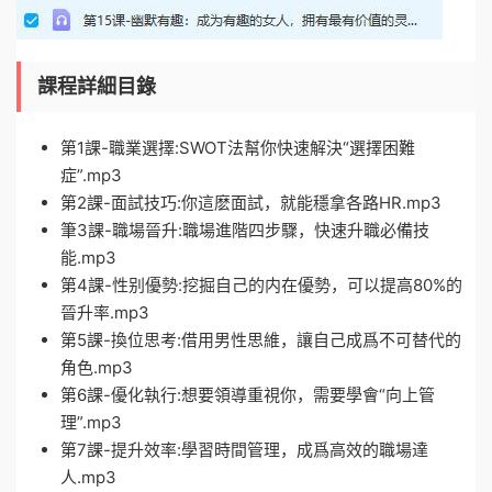
課程詳細目錄
第1課-職業選擇:SWOT法幫你快速解決“選擇困難
症”.mp3
第2課-面試技巧:你這麽面試，就能穩拿各路HR.mp3
筆3課-職場晉升:職場進階四步驟，快速升職必備技
能.mp3
第4課-性别優勢:挖掘自己的内在優勢，可以提高80%的
晉升率.mp3
第5課-換位思考:借用男性思維，讓自己成爲不可替代的
角色.mp3
第6課-優化執行:想要領導重視你，需要學會“向上管
理”.mp3
第7課-提升效率:學習時間管理，成爲高效的職場達
人.mp3