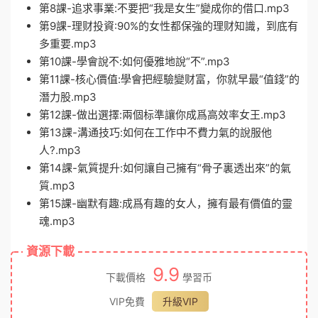
第8課-追求事業:不要把“我是女生”變成你的借口.mp3
第9課-理财投資:90%的女性都保強的理财知識，到底有
多重要.mp3
第10課-學會說不:如何優雅地說“不”.mp3
第11課-核心價值:學會把經驗變财富，你就早最“值錢”的
潛力股.mp3
第12課-做出選擇:兩個标準讓你成爲高效率女王.mp3
第13課-溝通技巧:如何在工作中不費力氣的說服他
人?.mp3
第14課-氣質提升:如何讓自己擁有“骨子裏透出來”的氣
質.mp3
第15課-幽默有趣:成爲有趣的女人，擁有最有價值的靈
魂.mp3
資源下載
9.9
下載價格
學習币
VIP免費
升級VIP