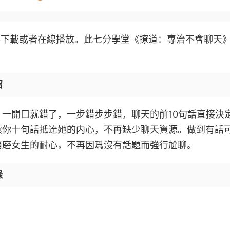
轉存下載或者在線播放。此七分學堂《撩道：專治不會聊天
紹
一開口就錯了，一步錯步步錯，聊天的前10句話直接決
讓你十句話抵達她的内心，不再缺少聊天資源。做到有話
消磨女生的耐心，不再因爲沒有話題而強行尬聊。
錄