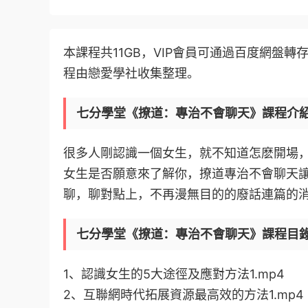
本課程共11GB，VIP會員可通過百度網盤
程由戀愛學社收集整理。
七分學堂《撩道：專治不會聊天》課程介
很多人剛認識一個女生，就不知道怎麽開場，
女生是否願意來了解你，撩道專治不會聊天
聊，聊對點上，不再漫無目的的廢話連篇的
七分學堂《撩道：專治不會聊天》課程目
1、認識女生的5大途徑及應對方法1.mp4
2、互聯網時代拓展資源最高效的方法1.mp4