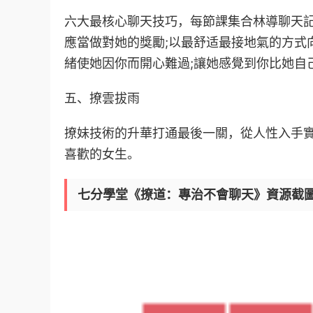
六大最核心聊天技巧，每節課集合林導聊天
應當做對她的獎勵;以最舒适最接地氣的方式
緒使她因你而開心難過;讓她感覺到你比她自
五、撩雲拔雨
撩妹技術的升華打通最後一關，從人性入手
喜歡的女生。
七分學堂《撩道：專治不會聊天》資源截