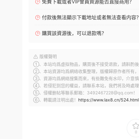
0
七分學堂
聊天技巧
聊天課程
上一篇
男哥戀愛學院《極速讓女生倒追的核心知識點梳理課程》
下載【081405】