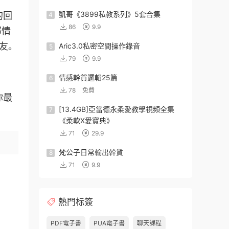
凱哥《3899私教系列》5套合集
的回
4
86
9.9
部情
友。
Aric3.0私密空間操作錄音
5
79
9.9
情感幹貨邏輯25篇
6
78
免費
你最
[13.4GB]亞當德永柔愛教學視頻全集
7
《柔軟X愛寶典》
71
29.9
梵公子日常輸出幹貨
8
71
9.9
熱門标簽
PDF電子書
PUA電子書
聊天課程