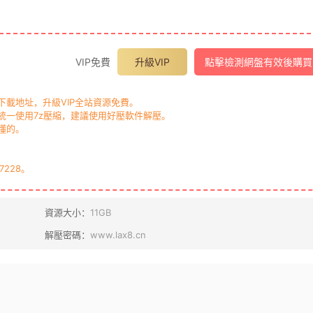
？
支付下載。
隻爲學習研究，商用請購買正版。
拍。
！