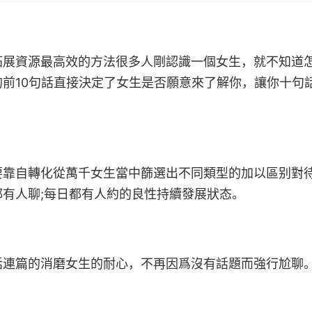
拓展資源最高效的方法很多人剛認識一個女生，就不知道
前10句話直接決定了女生是否願意來了解你，讓你十句
要靠自轉化從萬千女生當中篩選出不同類型的加以區别對
有人聊;每日都有人約的良性持續發展狀态。
話連篇的消磨女生的耐心，不再因爲沒有話題而強行尬聊