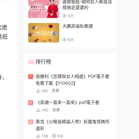
婆媳聖經-聰明女人都是這
樣搞定婆婆的
9.9
大鵬高端私教課
怎麽
話抵
9.9
排行榜
張勝利《怎樣與女人相處》PDF電子書
待，
1
免費下載【010602】
182
免費
《高潮一直來一直來》pdf電子書
2
140
免費
。
奧克《火眼金睛識人學》妖魔鬼怪無所
3
遁形
128
9.9