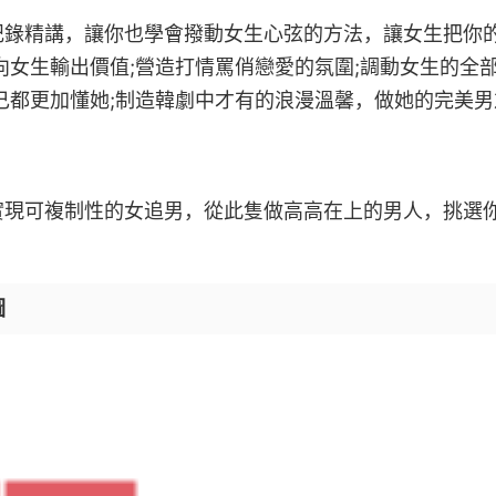
記錄精講，讓你也學會撥動女生心弦的方法，讓女生把你
向女生輸出價值;營造打情罵俏戀愛的氛圍;調動女生的全
己都更加懂她;制造韓劇中才有的浪漫溫馨，做她的完美男
實現可複制性的女追男，從此隻做高高在上的男人，挑選
圖