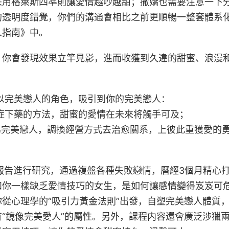
采用格萊斯四準則讓愛情越吵越甜；撒嬌也需要注意一下
的透明度錯覺，你們的溝通會相比之前更順暢一整套體系
人指南》中。
，你會發現效果立竿見影，進而收獲到久違的甜蜜、浪漫
以完美戀人的角色，吸引到你的完美戀人：
症下藥的方法，甜蜜的愛情在未來将觸手可及；
爲完美戀人，調換經營方式去治愈關系，上彼此重獲愛的
調查報告進行研究，通過複盤各種失敗戀情，曆經3個月精心
和你一樣缺乏愛情技巧的女生，是如何讓感情變得岌岌可
從心理學的“吸引力黃金法則”出發，自塑完美戀人體質
“鏡像完美愛人”的屬性。另外，課程内容還會廣泛涉獵