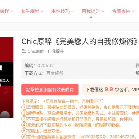
課程
女生課程
兩性技巧
自我提升
合集專區
Chic原醉《完美戀人的自我修煉術
Chic原醉
·
自我提升
編碼：
020502
下載方式：
百度網盤
9.9
點擊檢測網盤有效後購買
下載價格
學習币，VI
下載提示：（認真理解每一個字，否則看不了）
①單個購買：直接點立即購買，掃碼付款後，會自動展示下載地址
②課程特殊，遵循網盤規定，必須壓縮包形式，本站資源統一使用
③不可直接在網盤進行解壓和打開操作，容易被和諧，你懂的。
④資源必須下載完整到本地→脫離網盤→解壓即可觀看。
⑤電腦比手機更方便。
⑥有任何問題請聯系客服微信：ab17003或QQ：3492467228。