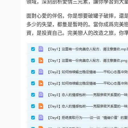
領域，深刻剖析愛情三元素，讓你學習到大
面對心愛的伴侶，你是想要破罐子破摔，還
多少的失望，都隻是暫時的。當你成爲完美
資，是投資自己。完美戀人的改造之旅，你