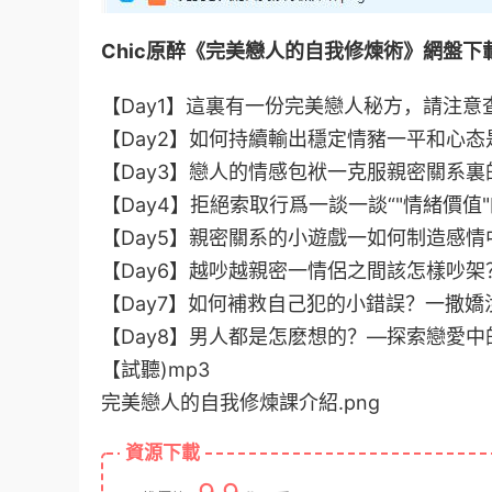
Chic原醉《完美戀人的自我修煉術》網盤下
【Day1】這裏有一份完美戀人秘方，請注意
【Day2】如何持續輸出穩定情豬一平和心
【Day3】戀人的情感包袱一克服親密關系裏
【Day4】拒絕索取行爲一談一談“"情緒價值
【Day5】親密關系的小遊戲一如何制造感
【Day6】越吵越親密一情侶之間該怎樣吵架
【Day7】如何補救自己犯的小錯誤？一撒嬌
【Day8】男人都是怎麽想的？—探索戀愛中
【試聽)mp3
完美戀人的自我修煉課介紹.png
資源下載