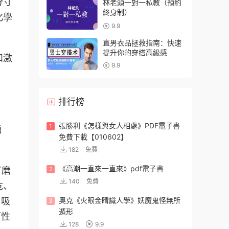
分寸
林老頭一對一私教（預約
終身制）
化學
9.9
直男衣品拯救指南：快速
提升你的穿搭高級感
和激
9.9
排行榜
張勝利《怎樣與女人相處》PDF電子書
1
勇
免費下載【010602】
182
免費
《高潮一直來一直來》pdf電子書
打磨
2
140
免費
危、
，吸
奧克《火眼金睛識人學》妖魔鬼怪無所
3
遁形
兩性
128
9.9