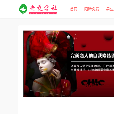
首頁
限時免費
男生