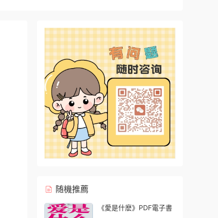
随機推薦
《愛是什麽》PDF電子書