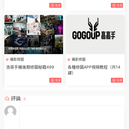
9.9
9.9
攝影修圖
攝影修圖
浩哥手機後期修圖秘籍499
各種修圖APP視頻教程（共14
課）
9.9
9.9
評論
0