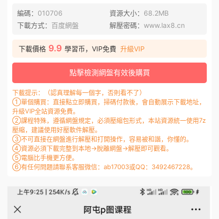
編碼：
010706
資源大小：
68.2MB
下載方式：
百度網盤
解壓密碼：
www.lax8.cn
9.9
下載價格
學習币，VIP免費
升級VIP
點擊檢測網盤有效後購買
下載提示：（認真理解每一個字，否則看不了）
①單個購買：直接點立即購買，掃碼付款後，會自動展示下載地址，
升級VIP全站資源免費。
②課程特殊，遵循網盤規定，必須壓縮包形式，本站資源統一使用7z
壓縮，建議使用好壓軟件解壓。
③不可直接在網盤進行解壓和打開操作，容易被和諧，你懂的。
④資源必須下載完整到本地→脫離網盤→解壓即可觀看。
⑤電腦比手機更方便。
⑥有任何問題請聯系客服微信：ab17003或QQ：3492467228。