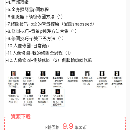
├4.面部精緻
├5.全身照簡易p圖教程
├6.側臉無下颌線修圖方法（1）
├7.修圖技巧–p歪的背景複原（醒圖snapseed）
├8.修圖技巧–背景p純淨方法合集（1）
├9.修圖技巧–p雙下巴方法（1）
├10.人像修圖–日常微p
├11.人像修圖–我的修圖全過程（1）
├12.人像修圖–側臉修圖（2）側臉輪廓線修飾
資源下載
9.9
下載價格
學習币