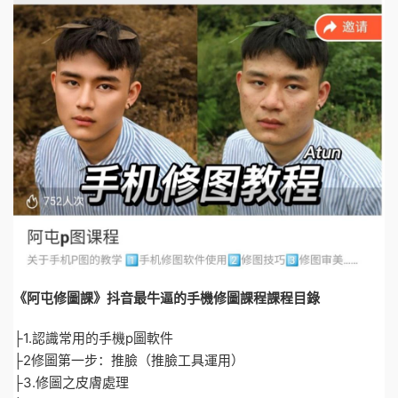
《阿屯修圖課》抖音最牛逼的手機修圖課程課程目錄
├1.認識常用的手機p圖軟件
├2修圖第一步：推臉（推臉工具運用）
├3.修圖之皮膚處理