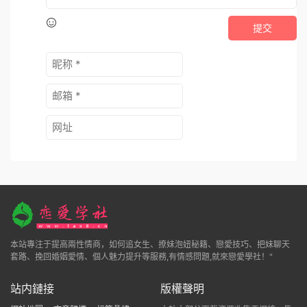
提交
本站專注于提高兩性情商，如何追女生、撩妹泡妞秘籍、戀愛技巧、把妹聊天
套路、挽回婚姻愛情、個人魅力提升等服務,有情感問題,就來戀愛學社！"
站内鏈接
版權聲明