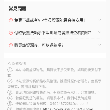
常見問題
免費下載或者VIP會員資源能否直接商用？
付款後無法顯示下載地址或者無法查看内容？
購買該資源後，可以退款嗎？
版權聲明
①、本站均爲虛拟物品，購買後不接受退款，請斟酌後支付下
載。
②、本站資源均爲網絡收集整理，版權歸原作者所有，隻爲學
習研究，商用請購買正版。
③、資源均爲網絡搜集而來，有些難免有水印，介意慎拍。
④、若侵犯到您的權益，請聯系本站，我們将及時處理！
⑤、侵權删帖等聯系郵箱：3492467228@qq.com！
⑥、轉載請注明出處！
https://www.lax8.cn/3718.html