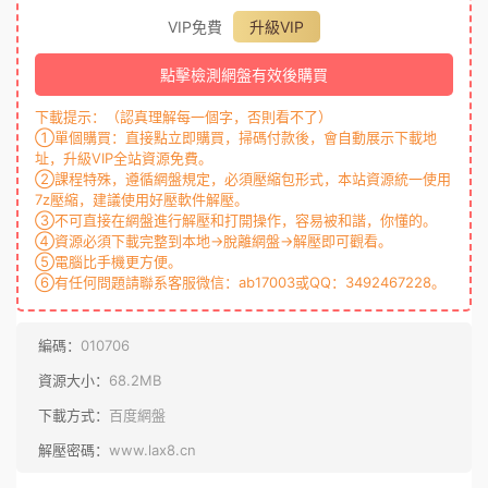
VIP免費
升級VIP
點擊檢測網盤有效後購買
下載提示：（認真理解每一個字，否則看不了）
①單個購買：直接點立即購買，掃碼付款後，會自動展示下載地
址，升級VIP全站資源免費。
②課程特殊，遵循網盤規定，必須壓縮包形式，本站資源統一使用
7z壓縮，建議使用好壓軟件解壓。
③不可直接在網盤進行解壓和打開操作，容易被和諧，你懂的。
④資源必須下載完整到本地→脫離網盤→解壓即可觀看。
⑤電腦比手機更方便。
⑥有任何問題請聯系客服微信：ab17003或QQ：3492467228。
編碼：
010706
資源大小：
68.2MB
下載方式：
百度網盤
解壓密碼：
www.lax8.cn