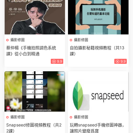
攝影修圖
攝影修圖
蔡仲楊《手機拍照調色系統
自拍攝影秘籍視頻教程（共13
課》從小白到精通
課）
9.9
9.9
攝影修圖
攝影修圖
Snapseed修圖視頻教程（共2
玩轉snapseed手機修圖神器，
2課）
讓照片變廢爲寶