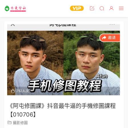
《阿屯修圖課》抖音最牛逼的手機修圖課程
【010706】
攝影修圖