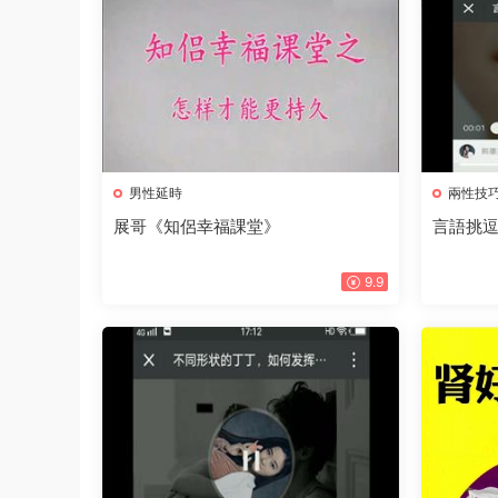
男性延時
兩性技
展哥《知侶幸福課堂》
言語挑
9.9