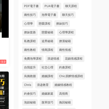
PDF電子書
PUA電子書
聊天課程
兩性技巧
泡學電子書
聊天技巧
心理學
戀愛課程
撩妹技巧
撩妹套路
戀愛秘籍
心理學課程
私教課程
追男秘籍
撩漢秘籍
）
兩性教程
情商課程
兩性情感
免費泡學課程
浪迹情感
花鎮情感課程
9.9
自我提升
社交心理
約會課程
烏鴉救贖
婚姻課程
Chic原醉情感課程
Chris
浪迹教育
婚姻情感教程
約會技巧
婚姻家庭
高情商
泡妞秘籍
脫單技巧
挽回秘籍