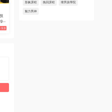
形象課程
挽回課程
壞男孩學院
魅力男神
技
g”
9.9