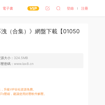
電子書
登錄
注冊
洩（合集）》網盤下載【01050
資源大小：
324.5MB
解壓密碼：
www.lax8.cn
，升級VIP全站資源免費。
7z壓縮，建議使用好壓軟件解壓。