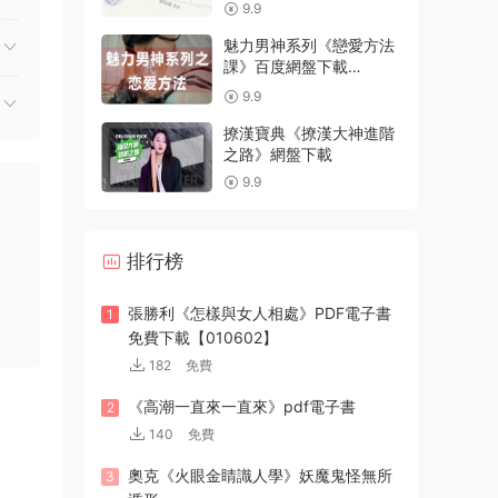
9.9
魅力男神系列《戀愛方法
課》百度網盤下載
【081408】
9.9
撩漢寶典《撩漢大神進階
之路》網盤下載
9.9
排行榜
張勝利《怎樣與女人相處》PDF電子書
1
免費下載【010602】
182
免費
《高潮一直來一直來》pdf電子書
2
140
免費
奧克《火眼金睛識人學》妖魔鬼怪無所
3