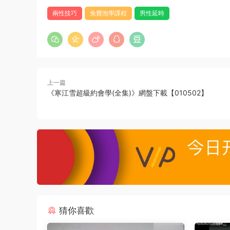
兩性技巧
免費泡學課程
男性延時
上一篇
《寒江雪超級約會學(全集)》網盤下載【010502】
猜你喜歡