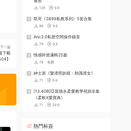
遁形
128
9.9
凱哥《3899私教系列》5套合集
4
86
9.9
Aric3.0私密空間操作錄音
5
79
9.9
下一篇
網盤下載
情感幹貨邏輯25篇
6
504】
78
免費
紳士派《鑒渣照妖鏡：秒識渣女》
7
71
9.9
[13.4GB]亞當德永柔愛教學視頻全集
8
《柔軟X愛寶典》
71
29.9
熱門标簽