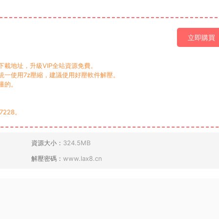
立即購買
載地址，升級VIP全站資源免費。
一使用7z壓縮，建議使用好壓軟件解壓。
懂的。
7228。
資源大小：
324.5MB
解壓密碼：
www.lax8.cn