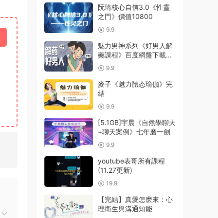
阮琦核心自信3.0《性靈
之門》價值10800
9.9
魅力男神系列《好男人解
藥課程》百度網盤下載
【081410】
9.9
麥子《魅力體态瑜伽》完
結
9.9
[5.1GB]宇晨《自然學聊天
+聊天案例》七年磨一劍
9.9
youtube表哥所有課程
(11.27更新)
19.9
【完結】真愛怎麽來：心
理衛生與溝通知能