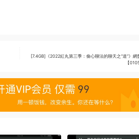
[7.4GB]《2022紅丸第三季：偷心聊法的聊天之“道”》
【010