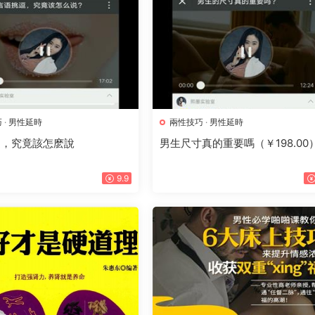
巧
·
男性延時
兩性技巧
·
男性延時
逗，究竟該怎麽說
男生尺寸真的重要嗎（￥198.00
9.9