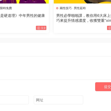
限時免費
兩性技巧
·
男性延時
才是硬道理》中年男性的健康
男性必學啪啪課，教你用6大床上
巧來提升情感濃度，收獲雙重“xin
福！
9.9
提交