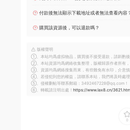
付款後無法顯示下載地址或者無法查看内容
購買該資源後，可以退款嗎？
版權聲明
①、本站均爲虛拟物品，購買後不接受退款，請斟酌後
②、本站資源均爲網絡收集整理，版權歸原作者所有，
③、資源均爲網絡搜集而來，有些難免有水印，介意慎
④、若侵犯到您的權益，請聯系本站，我們将及時處理
⑤、侵權删帖等聯系郵箱：3492467228@qq.com！
⑥、轉載請注明出處！
https://www.lax8.cn/3621.htm
0