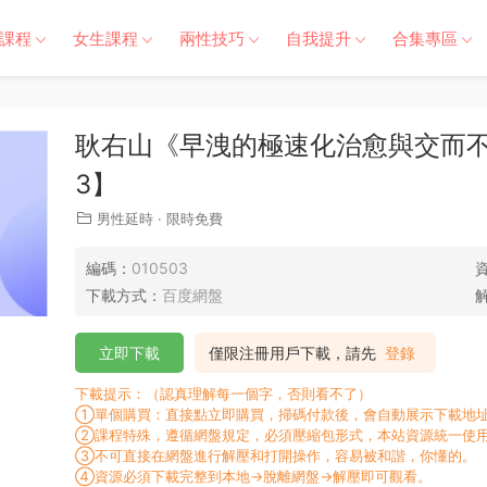
課程
女生課程
兩性技巧
自我提升
合集專區
耿右山《早洩的極速化治愈與交而不
3】
男性延時
·
限時免費
編碼：
010503
下載方式：
百度網盤
立即下載
僅限注冊用戶下載，請先
登錄
下載提示：（認真理解每一個字，否則看不了）
①單個購買：直接點立即購買，掃碼付款後，會自動展示下載地址
②課程特殊，遵循網盤規定，必須壓縮包形式，本站資源統一使用
③不可直接在網盤進行解壓和打開操作，容易被和諧，你懂的。
④資源必須下載完整到本地→脫離網盤→解壓即可觀看。