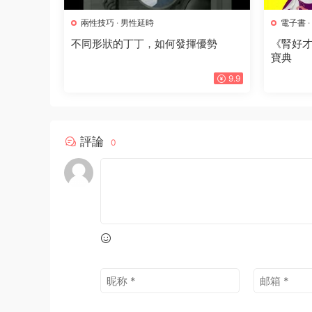
兩性技巧
·
男性延時
電子書
·
不同形狀的丁丁，如何發揮優勢
《腎好
寶典
9.9
評論
0