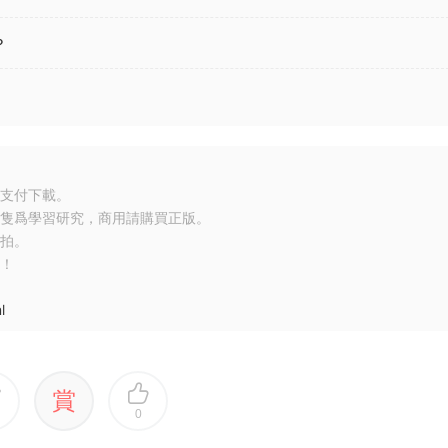
？
支付下載。
隻爲學習研究，商用請購買正版。
拍。
！
l
賞
0