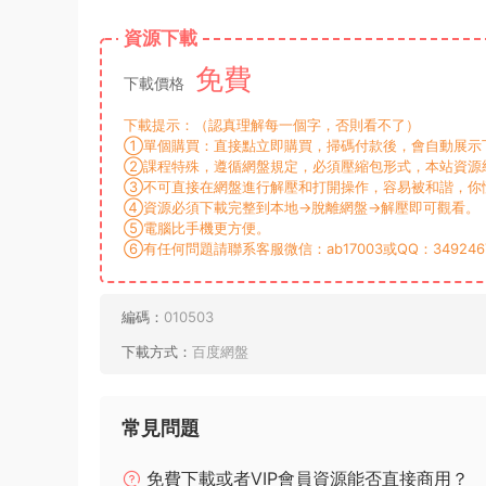
資源下載
免費
下載價格
下載提示：（認真理解每一個字，否則看不了）
①單個購買：直接點立即購買，掃碼付款後，會自動展示下
②課程特殊，遵循網盤規定，必須壓縮包形式，本站資源統
③不可直接在網盤進行解壓和打開操作，容易被和諧，你
④資源必須下載完整到本地→脫離網盤→解壓即可觀看。
⑤電腦比手機更方便。
⑥有任何問題請聯系客服微信：ab17003或QQ：349246
編碼：
010503
下載方式：
百度網盤
常見問題
免費下載或者VIP會員資源能否直接商用？