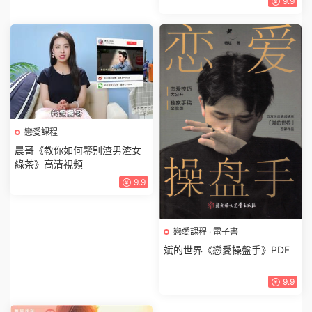
9.9
戀愛課程
晨哥《教你如何鑒别渣男渣女
綠茶》高清視頻
9.9
戀愛課程
·
電子書
斌的世界《戀愛操盤手》PDF
9.9