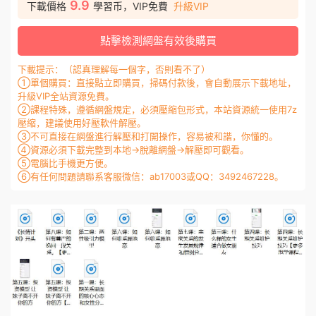
9.9
下載價格
學習币，VIP免費
升級VIP
點擊檢測網盤有效後購買
下載提示：（認真理解每一個字，否則看不了）
①單個購買：直接點立即購買，掃碼付款後，會自動展示下載地址，
升級VIP全站資源免費。
②課程特殊，遵循網盤規定，必須壓縮包形式，本站資源統一使用7z
壓縮，建議使用好壓軟件解壓。
③不可直接在網盤進行解壓和打開操作，容易被和諧，你懂的。
④資源必須下載完整到本地→脫離網盤→解壓即可觀看。
⑤電腦比手機更方便。
⑥有任何問題請聯系客服微信：ab17003或QQ：3492467228。