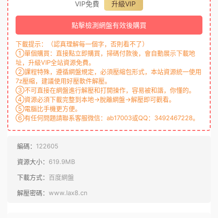
VIP免費
升級VIP
點擊檢測網盤有效後購買
下載提示：（認真理解每一個字，否則看不了）
①單個購買：直接點立即購買，掃碼付款後，會自動展示下載地
址，升級VIP全站資源免費。
②課程特殊，遵循網盤規定，必須壓縮包形式，本站資源統一使用
7z壓縮，建議使用好壓軟件解壓。
③不可直接在網盤進行解壓和打開操作，容易被和諧，你懂的。
④資源必須下載完整到本地→脫離網盤→解壓即可觀看。
⑤電腦比手機更方便。
⑥有任何問題請聯系客服微信：ab17003或QQ：3492467228。
編碼：
122605
資源大小：
619.9MB
下載方式：
百度網盤
解壓密碼：
www.lax8.cn