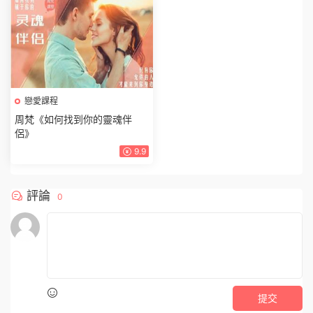
戀愛課程
周梵《如何找到你的靈魂伴
侶》
9.9
評論
0
提交