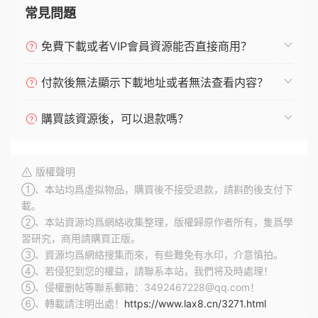
常見問題
免費下載或者VIP會員資源能否直接商用？
付款後無法顯示下載地址或者無法查看内容？
購買該資源後，可以退款嗎？
版權聲明
①、本站均爲虛拟物品，購買後不接受退款，請斟酌後支付下
載。
②、本站資源均爲網絡收集整理，版權歸原作者所有，隻爲學
習研究，商用請購買正版。
③、資源均爲網絡搜集而來，有些難免有水印，介意慎拍。
④、若侵犯到您的權益，請聯系本站，我們将及時處理！
⑤、侵權删帖等聯系郵箱：3492467228@qq.com！
⑥、轉載請注明出處！
https://www.lax8.cn/3271.html