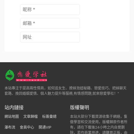
本站專注于提高兩性情商，如何追女生、撩妹泡妞秘籍、戀愛技巧、把妹聊天
套路、挽回婚姻愛情、個人魅力提升等服務,有情感問題,就來戀愛學社！"
站内鏈接
版權聲明
網站地圖
文章歸檔
标簽彙總
本站大部分下載資源收集于網絡，隻
做學習和交流使用，版權歸原作者所
瀑布流
會員中心
開通VIP
有，請在下載後24小時之内自覺删
除，若作商業用途，請購買正版，由