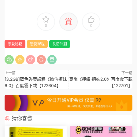
賞
0
0
戀愛秘籍
戀愛課程
長情計劃
上一篇
下一篇
[3.2GB]藍色答案課程《微信撩妹
泰陽《極緻·把妹2.0》百度雲下載
6.0》百度雲下載【122604】
【122701】
猜你喜歡