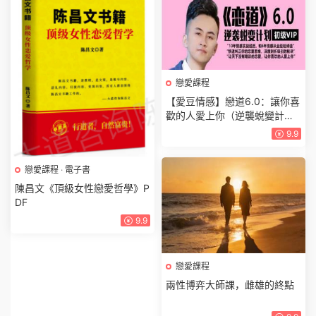
戀愛課程
【愛豆情感】戀道6.0：讓你喜
歡的人愛上你（逆襲蛻變計
劃）
9.9
戀愛課程
·
電子書
陳昌文《頂級女性戀愛哲學》P
DF
9.9
戀愛課程
兩性博弈大師課，雌雄的終點