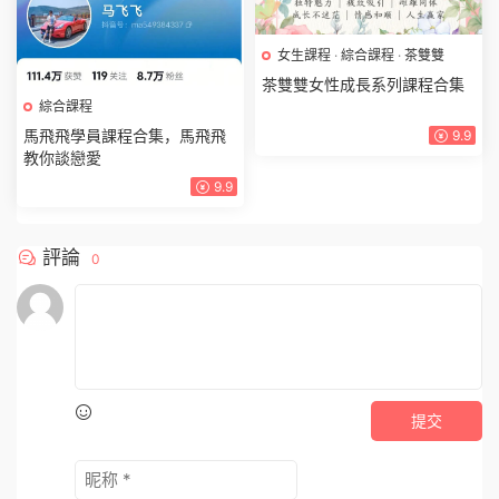
女生課程
·
綜合課程
·
茶雙雙
茶雙雙女性成長系列課程合集
綜合課程
馬飛飛學員課程合集，馬飛飛
9.9
教你談戀愛
9.9
評論
0
提交