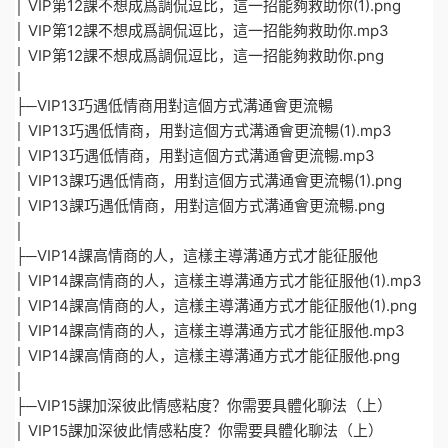
│ VIP第12課不想成爲調侃逗比，這一招能夠救助你(1).png
│ VIP第12課不想成爲調侃逗比，這一招能夠救助你.mp3
│ VIP第12課不想成爲調侃逗比，這一招能夠救助你.png
│
├─VIP13巧遇低情商用對這個方式溝通會更流暢
│ VIP13巧遇低情商，用對這個方式溝通會更流暢(1).mp3
│ VIP13巧遇低情商，用對這個方式溝通會更流暢.mp3
│ VIP13課巧遇低情商，用對這個方式溝通會更流暢(1).png
│ VIP13課巧遇低情商，用對這個方式溝通會更流暢.png
│
├─VIP14課高情商的人，這樣主導溝通方式才能征服他
│ VIP14課高情商的人，這樣主導溝通方式才能征服他(1).mp3
│ VIP14課高情商的人，這樣主導溝通方式才能征服他(1).png
│ VIP14課高情商的人，這樣主導溝通方式才能征服他.mp3
│ VIP14課高情商的人，這樣主導溝通方式才能征服他.png
│
├─VIP15課加深彼此情感粘度？你需要具體化聊法（上）
│ VIP15課加深彼此情感粘度？你需要具體化聊法（上）