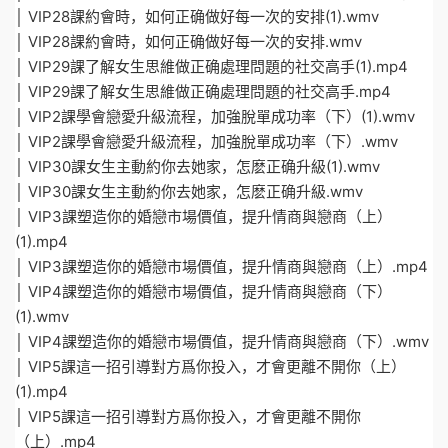
│ VIP28課約會時，如何正确做好每一次的安排(1).wmv
│ VIP28課約會時，如何正确做好每一次的安排.wmv
│ VIP29課了解女生思維做正确處理問題的社交高手(1).mp4
│ VIP29課了解女生思維做正确處理問題的社交高手.mp4
│ VIP2課學會戀愛升級流程，加強脫單成功率（下）(1).wmv
│ VIP2課學會戀愛升級流程，加強脫單成功率（下）.wmv
│ VIP30課女生主動約你去她家，怎麽正确升級(1).wmv
│ VIP30課女生主動約你去她家，怎麽正确升級.wmv
│ VIP3課塑造你的婚戀市場價值，提升情商與戀商（上）
(1).mp4
│ VIP3課塑造你的婚戀市場價值，提升情商與戀商（上）.mp4
│ VIP4課塑造你的婚戀市場價值，提升情商與戀商（下）
(1).wmv
│ VIP4課塑造你的婚戀市場價值，提升情商與戀商（下）.wmv
│ VIP5課這一招引導對方爲你投入，才會更離不開你（上）
(1).mp4
│ VIP5課這一招引導對方爲你投入，才會更離不開你
（上）.mp4