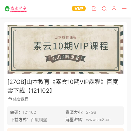
[27GB]山本教育《素雲10期VIP課程》百度
雲下載【121102】
綜合課程
編碼：
121102
資源大小：
27GB
下載方式：
百度網盤
解壓密碼：
www.lax8.cn