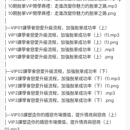
│ 10期脫單VIP開學典禮：走進改變你魅力的脫單之路.mp3
│ 10期脫單VIP開學典禮：走進改變你魅力的脫單之路.png
│
├─VIP01課學會戀愛升級流程，加強脫單成功率（上）
│ VIP1課學會戀愛升級流程，加強脫單成功率（上）(1).mp3
│ VIP1課學會戀愛升級流程，加強脫單成功率（上）(1).png
│ VIP1課學會戀愛升級流程，加強脫單成功率（上）.mp3
│ VIP1課學會戀愛升級流程，加強脫單成功率（上）.png
│
├─VIP02課學會戀愛升級流程，加強脫單成功率（下）
│ VIP2課學會戀愛升級流程，加強脫單成功率（下）(1).mp3
│ VIP2課學會戀愛升級流程，加強脫單成功率（下）(1).png
│ VIP2課學會戀愛升級流程，加強脫單成功率（下）.mp3
│ VIP2課學會戀愛升級流程，加強脫單成功率（下）.png
│
├─VIP03課塑造你的婚戀市場價值，提升情商與戀商（上）
│ VIP3課塑造你的婚戀市場價值，提升情商與戀商（上）
(1).mp3