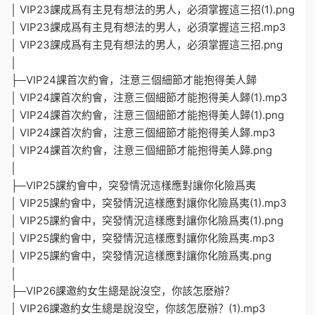
│ VIP23課成爲有主見有想法的男人，必須掌握這三招(1).png
│ VIP23課成爲有主見有想法的男人，必須掌握這三招.mp3
│ VIP23課成爲有主見有想法的男人，必須掌握這三招.png
│
├─VIP24課首次約會，注意三個細節才能抱得美人歸
│ VIP24課首次約會，注意三個細節才能抱得美人歸(1).mp3
│ VIP24課首次約會，注意三個細節才能抱得美人歸(1).png
│ VIP24課首次約會，注意三個細節才能抱得美人歸.mp3
│ VIP24課首次約會，注意三個細節才能抱得美人歸.png
│
├─VIP25課約會中，突發情況這樣應對讓你化險爲夷
│ VIP25課約會中，突發情況這樣應對讓你化險爲夷(1).mp3
│ VIP25課約會中，突發情況這樣應對讓你化險爲夷(1).png
│ VIP25課約會中，突發情況這樣應對讓你化險爲夷.mp3
│ VIP25課約會中，突發情況這樣應對讓你化險爲夷.png
│
├─VIP26課邀約女生總是說沒空，你該怎麽辦？
│ VIP26課邀約女生總是說沒空，你該怎麽辦？(1).mp3