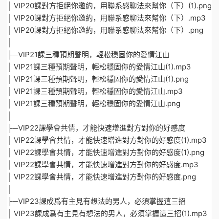
│ VIP20課對方拒絕你邀約，用聯系感聊法來幫你（下）(1).png
│ VIP20課對方拒絕你邀約，用聯系感聊法來幫你（下）.mp3
│ VIP20課對方拒絕你邀約，用聯系感聊法來幫你（下）.png
│
├─VIP21課三種預期聲明，輕松穩固你的愛情江山
│ VIP21課三種預期聲明，輕松穩固你的愛情江山(1).mp3
│ VIP21課三種預期聲明，輕松穩固你的愛情江山(1).png
│ VIP21課三種預期聲明，輕松穩固你的愛情江山.mp3
│ VIP21課三種預期聲明，輕松穩固你的愛情江山.png
│
├─VIP22課學會共情，才能快速增進對方對你的好感度
│ VIP22課學會共情，才能快速增進對方對你的好感度(1).mp3
│ VIP22課學會共情，才能快速增進對方對你的好感度(1).png
│ VIP22課學會共情，才能快速增進對方對你的好感度.mp3
│ VIP22課學會共情，才能快速增進對方對你的好感度.png
│
├─VIP23課成爲有主見有想法的男人，必須掌握這三招
│ VIP23課成爲有主見有想法的男人，必須掌握這三招(1).mp3