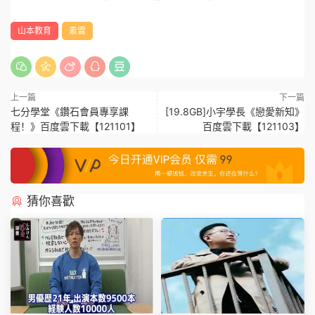
山本教育
素雲
上一篇
下一篇
七分學堂《鑽石會員專享課
[19.8GB]小宇學長《戀愛新知》
程！》百度雲下載【121101】
百度雲下載【121103】
猜你喜歡