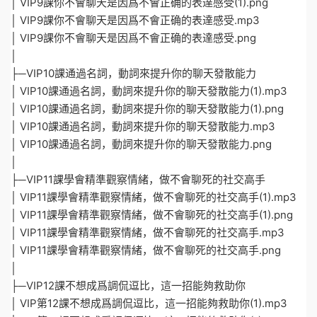
│ VIP9課你不會聊天是因爲不會正确的表達感受(1).png
│ VIP9課你不會聊天是因爲不會正确的表達感受.mp3
│ VIP9課你不會聊天是因爲不會正确的表達感受.png
│
├─VIP10課通過名詞，動詞來提升你的聊天發散能力
│ VIP10課通過名詞，動詞來提升你的聊天發散能力(1).mp3
│ VIP10課通過名詞，動詞來提升你的聊天發散能力(1).png
│ VIP10課通過名詞，動詞來提升你的聊天發散能力.mp3
│ VIP10課通過名詞，動詞來提升你的聊天發散能力.png
│
├─VIP11課學會精準觀察情緒，做不會聊死的社交高手
│ VIP11課學會精準觀察情緒，做不會聊死的社交高手(1).mp3
│ VIP11課學會精準觀察情緒，做不會聊死的社交高手(1).png
│ VIP11課學會精準觀察情緒，做不會聊死的社交高手.mp3
│ VIP11課學會精準觀察情緒，做不會聊死的社交高手.png
│
├─VIP12課不想成爲調侃逗比，這一招能夠救助你
│ VIP第12課不想成爲調侃逗比，這一招能夠救助你(1).mp3