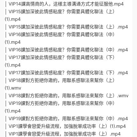
│ VIP14課高情商的人，這樣主導溝通方式才能征服他.mp4
│ VIP15課加深彼此情感粘度？你需要具體化聊法（上）
(1).mp4
│ VIP15課加深彼此情感粘度？你需要具體化聊法（上）.mp4
│ VIP16課加深彼此情感粘度？你需要具體化聊法（中）
(1).mp4
│ VIP16課加深彼此情感粘度？你需要具體化聊法（中）.mp4
│ VIP17課加深彼此情感粘度？你需要具體化聊法（下）
(1).mp4
│ VIP17課加深彼此情感粘度？你需要具體化聊法（下）.mp4
│ VIP18課對方拒絕你邀約，用聯系感聊法來幫你（上）
(1).wmv
│ VIP18課對方拒絕你邀約，用聯系感聊法來幫你（上）.wmv
│ VIP19課對方拒絕你邀約，用聯系感聊法來幫你（中）
(1).mp4
│ VIP19課對方拒絕你邀約，用聯系感聊法來幫你（中）.mp4
│ VIP1課學會戀愛升級流程，加強脫單成功率（上）(1).mp4
│ VIP1課學會戀愛升級流程，加強脫單成功率（上）.mp4