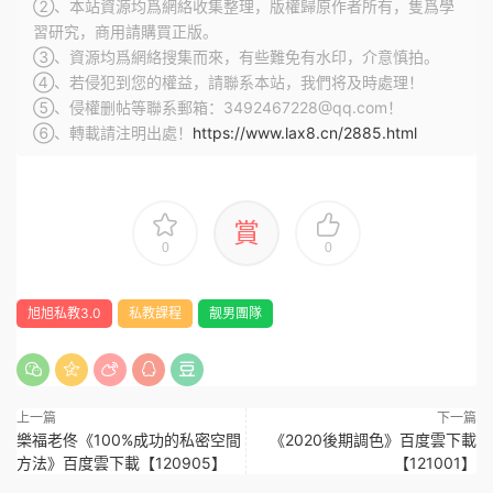
②、本站資源均爲網絡收集整理，版權歸原作者所有，隻爲學
習研究，商用請購買正版。
③、資源均爲網絡搜集而來，有些難免有水印，介意慎拍。
④、若侵犯到您的權益，請聯系本站，我們将及時處理！
⑤、侵權删帖等聯系郵箱：3492467228@qq.com！
⑥、轉載請注明出處！
https://www.lax8.cn/2885.html
賞
0
0
旭旭私教3.0
私教課程
靓男團隊
上一篇
下一篇
樂福老佟《100%成功的私密空間
《2020後期調色》百度雲下載
方法》百度雲下載【120905】
【121001】