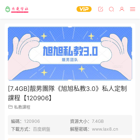
[7.4GB]靓男團隊《旭旭私教3.0》私人定制
課程【120906】
私教課程
編碼：
120906
資源大小：
7.4GB
下載方式：
百度網盤
解壓密碼：
www.lax8.cn