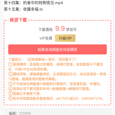
第十四集：約會中的特殊情況.mp4
第十五集：收獲幸福.ts
資源下載
9.9
下載價格
學習币
VIP免費
升級VIP
點擊檢測網盤有效後購買
下載提示：（認真理解每一個字，否則看不了）
①單個購買：直接點立即購買，掃碼付款後，會自動展示下載地
址，升級VIP全站資源免費。
②課程特殊，遵循網盤規定，必須壓縮包形式，本站資源統一使用
7z壓縮，建議使用好壓軟件解壓。
③不可直接在網盤進行解壓和打開操作，容易被和諧，你懂的。
④資源必須下載完整到本地→脫離網盤→解壓即可觀看。
⑤電腦比手機更方便。
⑥有任何問題請聯系客服微信：ab17003或QQ：3492467228。
編碼：
120906