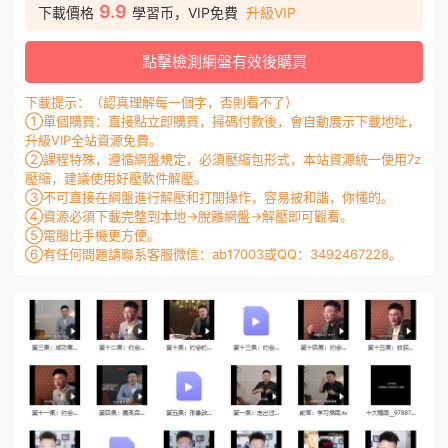
9.9
下載價格
學習币，VIP免費
升級VIP
點擊檢測網盤有效後購買
下載提示：（認真理解每一個字，否則看不了）
①單個購買：直接點立即購買，掃碼付款後，會自動展示下載地址，
升級VIP全站資源免費。
②課程特殊，遵循網盤規定，必須壓縮包形式，本站資源統一使用7z
壓縮，建議使用好壓軟件解壓。
③不可直接在網盤進行解壓和打開操作，容易被和諧，你懂的。
④資源必須下載完整到本地→脫離網盤→解壓即可觀看。
⑤電腦比手機更方便。
⑥有任何問題請聯系客服微信：ab17003或QQ：3492467228。