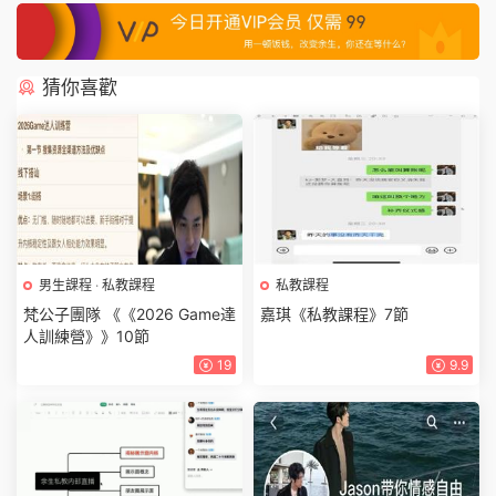
猜你喜歡
男生課程
·
私教課程
私教課程
梵公子團隊 《《2026 Game達
嘉琪《私教課程》7節
人訓練營》》10節
19
9.9