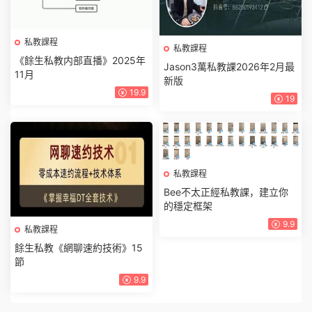
私教課程
私教課程
《餘生私教内部直播》2025年
Jason3萬私教課2026年2月最
11月
新版
19.9
19
私教課程
Bee不太正經私教課，建立你
的穩定框架
9.9
私教課程
餘生私教《網聊速約技術》15
節
9.9