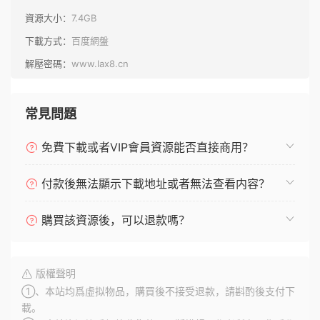
資源大小：
7.4GB
下載方式：
百度網盤
解壓密碼：
www.lax8.cn
常見問題
免費下載或者VIP會員資源能否直接商用？
付款後無法顯示下載地址或者無法查看内容？
購買該資源後，可以退款嗎？
版權聲明
①、本站均爲虛拟物品，購買後不接受退款，請斟酌後支付下
載。