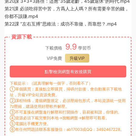
第20課 3+3+3路徑：适應“35歲老齡，45歲退休”的時代.mp4
第21課 必須吃得苦中苦，方爲人上人嗎？所有需要辛苦的錢，
你都不該賺.mp4
第22課 “左右互搏”思維法：成功不靠做，而靠想？.mp4
資源下載
9.9
下載價格
學習币
VIP免費
升級VIP
點擊檢測網盤有效後購買
下載提示：（認真理解每一個字，否則看不了）
①單個購買：直接點立即購買，掃碼付款後，會自動展示下載地
址，升級VIP全站資源免費。
②課程特殊，遵循網盤規定，必須壓縮包形式，本站資源統一使用
7z壓縮，建議使用好壓軟件解壓。
③不可直接在網盤進行解壓和打開操作，容易被和諧，你懂的。
④資源必須下載完整到本地→脫離網盤→解壓即可觀看。
⑤電腦比手機更方便。
⑥有任何問題請聯系客服微信：ab17003或QQ：3492467228。