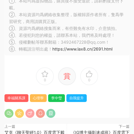
①、本站均爲虛拟物品，購買後不接受退款，請斟酌後支付下
載。
②、本站資源均爲網絡收集整理，版權歸原作者所有，隻爲學
習研究，商用請購買正版。
③、資源均爲網絡搜集而來，有些難免有水印，介意慎拍。
④、若侵犯到您的權益，請聯系本站，我們将及時處理！
⑤、侵權删帖等聯系郵箱：3492467228@qq.com！
⑥、轉載請注明出處！
https://www.lax8.cn/2691.html
賞
0
0
幸福關系課
心理學
李中瑩
自我提升
上一篇
下一篇
艾克《聊天聖經1.0》百度雲下載
《IG博主攝影速成班》百度雲下