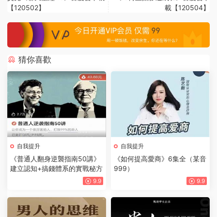
【120502】
載【120504】
猜你喜歡
自我提升
自我提升
《普通人翻身逆襲指南50講》
《如何提高愛商》6集全（某音
建立認知+搞錢體系的實戰秘方
999）
9.9
9.9