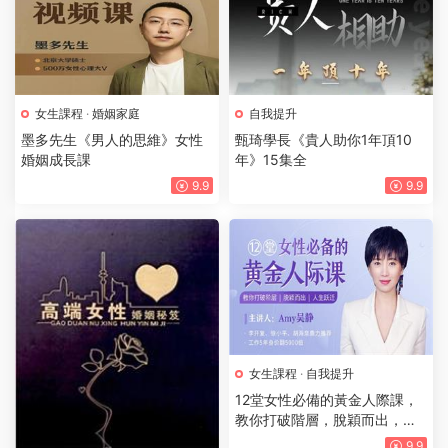
女生課程
·
婚姻家庭
自我提升
墨多先生《男人的思維》女性
甄琦學長《貴人助你1年頂10
婚姻成長課
年》15集全
9.9
9.9
女生課程
·
自我提升
12堂女性必備的黃金人際課，
教你打破階層，脫穎而出，人
生躍遷（完結）
9.9