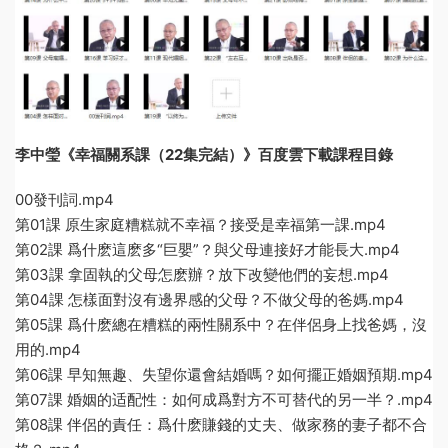
李中瑩《幸福關系課（22集完結）》百度雲下載課程目錄
00發刊詞.mp4
第01課 原生家庭糟糕就不幸福？接受是幸福第一課.mp4
第02課 爲什麽這麽多“巨嬰”？與父母連接好才能長大.mp4
第03課 拿固執的父母怎麽辦？放下改變他們的妄想.mp4
第04課 怎樣面對沒有邊界感的父母？不做父母的爸媽.mp4
第05課 爲什麽總在糟糕的兩性關系中？在伴侶身上找爸媽，沒
用的.mp4
第06課 早知無趣、失望你還會結婚嗎？如何擺正婚姻預期.mp4
第07課 婚姻的适配性：如何成爲對方不可替代的另一半？.mp4
第08課 伴侶的責任：爲什麽賺錢的丈夫、做家務的妻子都不合