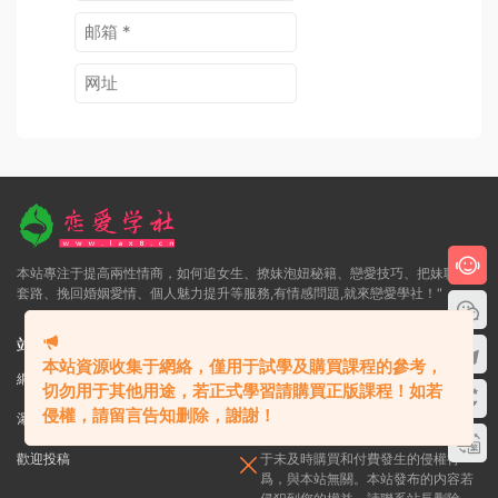
本站專注于提高兩性情商，如何追女生、撩妹泡妞秘籍、戀愛技巧、把妹聊天
套路、挽回婚姻愛情、個人魅力提升等服務,有情感問題,就來戀愛學社！"
站内鏈接
版權聲明
本站資源收集于網絡，僅用于試學及購買課程的參考，
網站地圖
文章歸檔
标簽彙總
本站大部分下載資源收集于網絡，隻
切勿用于其他用途，若正式學習請購買正版課程！如若
做學習和交流使用，版權歸原作者所
侵權，請留言告知删除，謝謝！
瀑布流
會員中心
開通VIP
有，請在下載後24小時之内自覺删
除，若作商業用途，請購買正版，由
歡迎投稿
于未及時購買和付費發生的侵權行
爲，與本站無關。本站發布的内容若