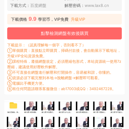
下載方式：
百度網盤
解壓密碼：
www.lax8.cn
9.9
下載價格
學習币，VIP免費
升級VIP
點擊檢測網盤有效後購買
下載提示：（認真理解每一個字，否則看不了）
①單個購買：直接點立即購買，掃碼付款後，會自動展示下載地址，
升級VIP全站資源免費。
②課程特殊，遵循網盤規定，必須壓縮包形式，本站資源統一使用7z
壓縮，建議使用好壓軟件解壓。
③不可直接在網盤進行解壓和打開操作，容易被和諧，你懂的。
④資源必須下載完整到本地→脫離網盤→解壓即可觀看。
⑤電腦比手機更方便。
⑥有任何問題請聯系客服微信：ab17003或QQ：3492467228。