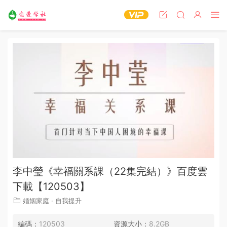
李中瑩《幸福關系課（22集完結）》百度雲
下載【120503】
婚姻家庭
·
自我提升
編碼：
120503
資源大小：
8.2GB