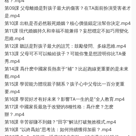
格？.mp4
第09課 父母離婚是對孩子最大的傷害？在TA面前扮演受害者才
是.mp4
第10課 出軌是否必然殺死婚姻？核心價值錨定法幫你決定.mp4
第11課 現代婚姻持久和幸福不能兼得？妄想穩定不如巧用變化
思維.mp4
第12課 聽話是對孩子最大的詛咒：鼓勵發問、多線思維.mp4
第13課 父母可不可以輸給孩子？可能你隻是想證明你比TA優
秀.mp4
第14課 爲什麽中國家長熱衷于“補”？比起跑線更重要的是未來
觀.mp4
第15課 學習能力體現親子關系？孩子心中父母比一百分更重
要.mp4
第16課 學習好才有好未來？影響TA一生的是“全人教育.mp4
第17課 中國家長最急于改變的8種性格：爲什麽？怎麽
辦？.mp4
第18課 辛苦卻賺不到錢？“田字“解法打破無效模式.mp4
第19課 “以終爲始”思考法：如何持續獲得加薪？.mp4