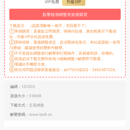
VIP免費
升級VIP
點擊檢測網盤有效後購買
下載提示：（認真理解每一個字，否則看不了）
①單個購買：直接點立即購買，掃碼付款後，會自動展示下載地
址，升級VIP全站資源免費。
②課程特殊，遵循網盤規定，必須壓縮包形式，本站資源統一使用
7z壓縮，建議使用好壓軟件解壓。
③不可直接在網盤進行解壓和打開操作，容易被和諧，你懂的。
④資源必須下載完整到本地→脫離網盤→解壓即可觀看。
⑤電腦比手機更方便。
⑥有任何問題請聯系客服微信：ab17003或QQ：3492467228。
編碼：
120303
資源大小：
516MB
下載方式：
百度網盤
解壓密碼：
www.lax8.cn