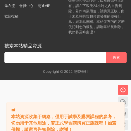
做學習和交流使用，版權歸原作者所
瀑布流
會員中心
開通VIP
有，請在下載後24小時之内自覺删
除，若作商業用途，請購買正版，由
歡迎投稿
于未及時購買和付費發生的侵權行
爲，與本站無關。本站發布的内容若
侵犯到您的權益，請聯系站長删除，
我們将及時處理！
搜索本站精品資源
Copyright © 2022 ·戀愛學社
本站資源收集于網絡，僅用于試學及購買課程的參考，
切勿用于其他用途，若正式學習請購買正版課程！如若
侵權，請留言告知删除，謝謝！