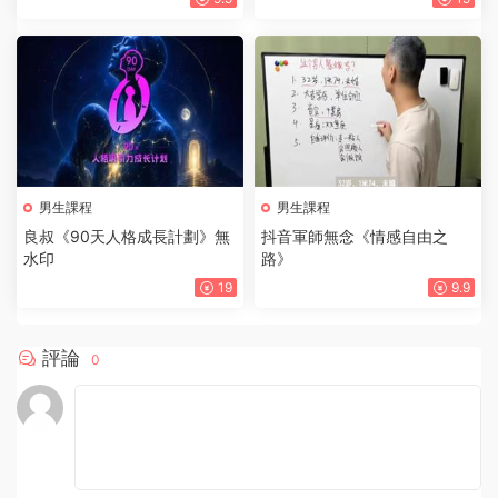
男生課程
男生課程
良叔《90天人格成長計劃》無
抖音軍師無念《情感自由之
水印
路》
19
9.9
評論
0