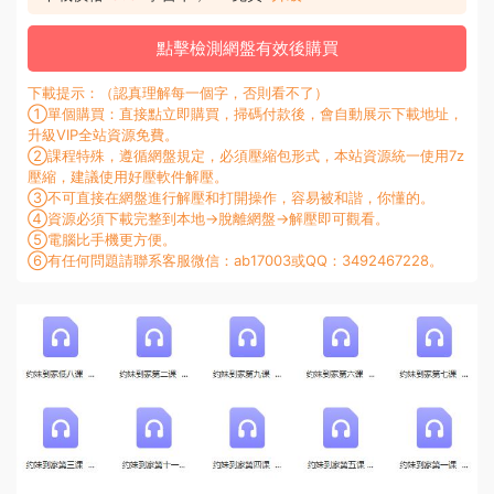
點擊檢測網盤有效後購買
下載提示：（認真理解每一個字，否則看不了）
①單個購買：直接點立即購買，掃碼付款後，會自動展示下載地址，
升級VIP全站資源免費。
②課程特殊，遵循網盤規定，必須壓縮包形式，本站資源統一使用7z
壓縮，建議使用好壓軟件解壓。
③不可直接在網盤進行解壓和打開操作，容易被和諧，你懂的。
④資源必須下載完整到本地→脫離網盤→解壓即可觀看。
⑤電腦比手機更方便。
⑥有任何問題請聯系客服微信：ab17003或QQ：3492467228。