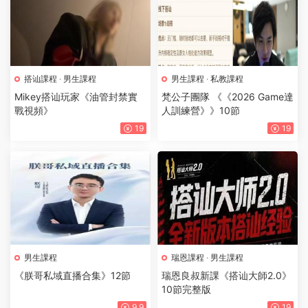
搭讪課程
·
男生課程
男生課程
·
私教課程
Mikey搭讪玩家《油管封禁實
梵公子團隊 《《2026 Game達
戰視頻》
人訓練營》》10節
19
19
男生課程
瑞恩課程
·
男生課程
《朕哥私域直播合集》12節
瑞恩良叔新課《搭讪大師2.0》
10節完整版
9.9
19