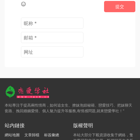
提交
本站專注于提高兩性情商，如何追女生、撩妹泡妞秘籍、戀愛技巧、把妹聊天
套路、挽回婚姻愛情、個人魅力提升等服務,有情感問題,就來戀愛學社！"
站内鏈接
版權聲明
網站地圖
文章歸檔
标簽彙總
本站大部分下載資源收集于網絡，隻