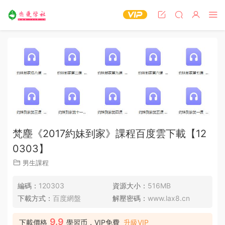
梵塵《2017約妹到家》課程百度雲下載【12
0303】
男生課程
編碼：
120303
資源大小：
516MB
下載方式：
百度網盤
解壓密碼：
www.lax8.cn
9.9
下載價格
學習币，VIP免費
升級VIP