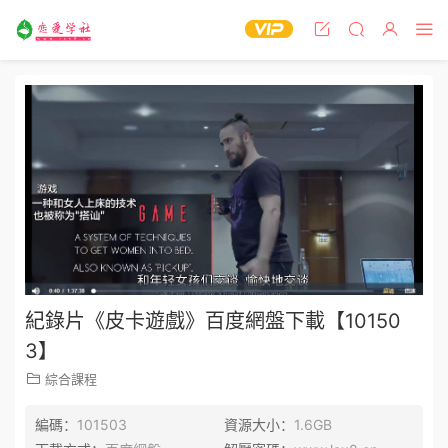
紀錄片《皮卡遊戲》百度網盤下載【10150
3】
綜合課程
編碼：
101503
資源大小：
1.6GB