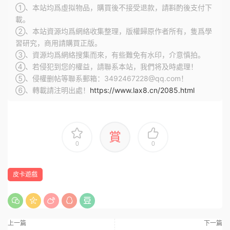
①、本站均爲虛拟物品，購買後不接受退款，請斟酌後支付下
載。
②、本站資源均爲網絡收集整理，版權歸原作者所有，隻爲學
習研究，商用請購買正版。
③、資源均爲網絡搜集而來，有些難免有水印，介意慎拍。
④、若侵犯到您的權益，請聯系本站，我們将及時處理！
⑤、侵權删帖等聯系郵箱：3492467228@qq.com！
⑥、轉載請注明出處！
https://www.lax8.cn/2085.html
賞
0
0
皮卡遊戲
上一篇
下一篇