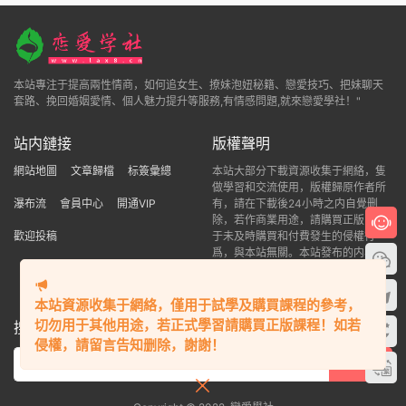
本站專注于提高兩性情商，如何追女生、撩妹泡妞秘籍、戀愛技巧、把妹聊天
套路、挽回婚姻愛情、個人魅力提升等服務,有情感問題,就來戀愛學社！"
站内鏈接
版權聲明
網站地圖
文章歸檔
标簽彙總
本站大部分下載資源收集于網絡，隻
做學習和交流使用，版權歸原作者所
瀑布流
會員中心
開通VIP
有，請在下載後24小時之内自覺删
除，若作商業用途，請購買正版，由
歡迎投稿
于未及時購買和付費發生的侵權行
爲，與本站無關。本站發布的内容若
侵犯到您的權益，請聯系站長删除，
我們将及時處理！
本站資源收集于網絡，僅用于試學及購買課程的參考，
切勿用于其他用途，若正式學習請購買正版課程！如若
搜索本站精品資源
侵權，請留言告知删除，謝謝！