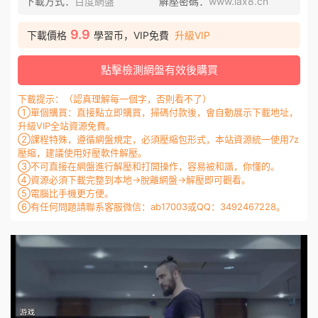
下載方式：
百度網盤
解壓密碼：
www.lax8.cn
9.9
下載價格
學習币，VIP免費
升級VIP
點擊檢測網盤有效後購買
下載提示：（認真理解每一個字，否則看不了）
①單個購買：直接點立即購買，掃碼付款後，會自動展示下載地址，
升級VIP全站資源免費。
②課程特殊，遵循網盤規定，必須壓縮包形式，本站資源統一使用7z
壓縮，建議使用好壓軟件解壓。
③不可直接在網盤進行解壓和打開操作，容易被和諧，你懂的。
④資源必須下載完整到本地→脫離網盤→解壓即可觀看。
⑤電腦比手機更方便。
⑥有任何問題請聯系客服微信：ab17003或QQ：3492467228。