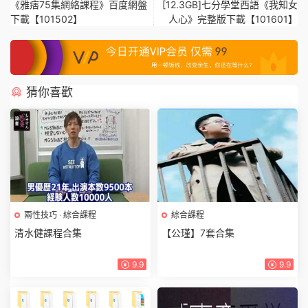
《雅痞75集網絡課程》百度網盤
[12.3GB]七分學堂西語《我知女
下載【101502】
人心》完整版下載【101601】
猜你喜歡
兩性技巧
·
綜合課程
綜合課程
清水健課程合集
【公瑾】7套合集
9.9
9.9