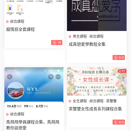
綜合課程
癡情叔全套課程
男生課程
·
綜合課程
19
成真戀愛學教程全集
9.9
女生課程
·
綜合課程
·
茶雙雙
茶雙雙女性成長系列課程合集
綜合課程
馬飛飛學員課程合集，馬飛飛
9.9
教你談戀愛