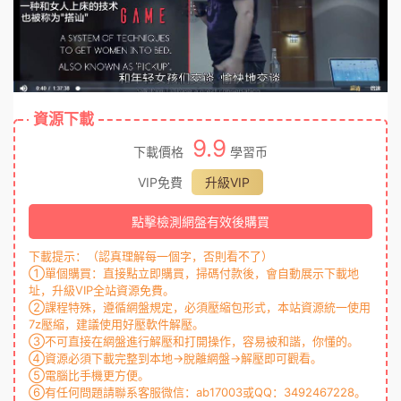
資源下載
9.9
下載價格
學習币
VIP免費
升級VIP
點擊檢測網盤有效後購買
下載提示：（認真理解每一個字，否則看不了）
①單個購買：直接點立即購買，掃碼付款後，會自動展示下載地
址，升級VIP全站資源免費。
②課程特殊，遵循網盤規定，必須壓縮包形式，本站資源統一使用
7z壓縮，建議使用好壓軟件解壓。
③不可直接在網盤進行解壓和打開操作，容易被和諧，你懂的。
④資源必須下載完整到本地→脫離網盤→解壓即可觀看。
⑤電腦比手機更方便。
⑥有任何問題請聯系客服微信：ab17003或QQ：3492467228。