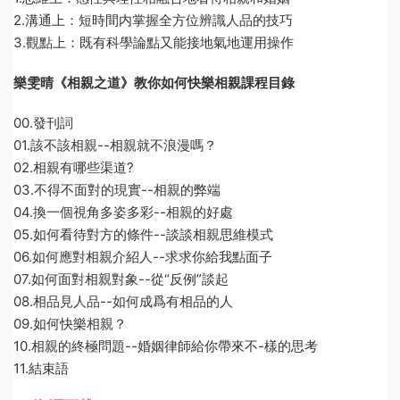
2.溝通上：短時間内掌握全方位辨識人品的技巧
3.觀點上：既有科學論點又能接地氣地運用操作
樂雯晴《相親之道》教你如何快樂相親課程目錄
00.發刊詞
01.該不該相親--相親就不浪漫嗎？
02.相親有哪些渠道?
03.不得不面對的現實--相親的弊端
04.換一個視角多姿多彩--相親的好處
05.如何看待對方的條件--談談相親思維模式
06.如何應對相親介紹人--求求你給我點面子
07.如何面對相親對象--從“反例”談起
08.相品見人品--如何成爲有相品的人
09.如何快樂相親？
10.相親的終極問題--婚姻律師給你帶來不-樣的思考
11.結束語