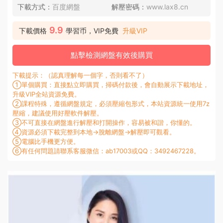
下載方式：
百度網盤
解壓密碼：
www.lax8.cn
9.9
下載價格
學習币，VIP免費
升級VIP
點擊檢測網盤有效後購買
下載提示：（認真理解每一個字，否則看不了）
①單個購買：直接點立即購買，掃碼付款後，會自動展示下載地址，
升級VIP全站資源免費。
②課程特殊，遵循網盤規定，必須壓縮包形式，本站資源統一使用7z
壓縮，建議使用好壓軟件解壓。
③不可直接在網盤進行解壓和打開操作，容易被和諧，你懂的。
④資源必須下載完整到本地→脫離網盤→解壓即可觀看。
⑤電腦比手機更方便。
⑥有任何問題請聯系客服微信：ab17003或QQ：3492467228。