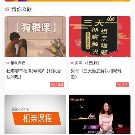
猜你喜歡
相親課程
男哥
·
相親課程
杜嘟嘟幸福牌狗糧課【相親交
男哥《三天徹底解決相親難
往闆塊】
題》
19.9
9.9