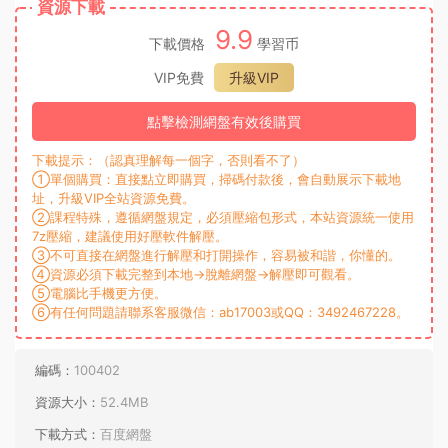
資源下載
9.9
下載價格
學習币
VIP免費
升級VIP
點擊檢測網盤有效後購買
下載提示：（認真理解每一個字，否則看不了）
①單個購買：直接點立即購買，掃碼付款後，會自動展示下載地
址，升級VIP全站資源免費。
②課程特殊，遵循網盤規定，必須壓縮包形式，本站資源統一使用
7z壓縮，建議使用好壓軟件解壓。
③不可直接在網盤進行解壓和打開操作，容易被和諧，你懂的。
④資源必須下載完整到本地→脫離網盤→解壓即可觀看。
⑤電腦比手機更方便。
⑥有任何問題請聯系客服微信：ab17003或QQ：3492467228。
編碼：
100402
資源大小：
52.4MB
下載方式：
百度網盤