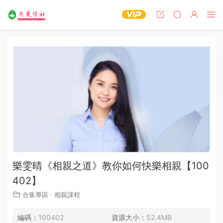
樂雯晴《相親之道》教你如何快樂相親【100
402】
合集專區
·
相親課程
編碼：
100402
資源大小：
52.4MB