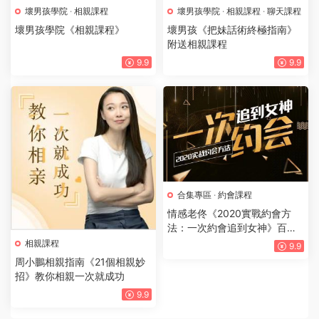
壞男孩學院
·
相親課程
壞男孩學院
·
相親課程
·
聊天課程
壞男孩學院《相親課程》
壞男孩《把妹話術終極指南》
附送相親課程
9.9
9.9
合集專區
·
約會課程
情感老佟《2020實戰約會方
法：一次約會追到女神》百度
雲下載【120505】
相親課程
9.9
周小鵬相親指南《21個相親妙
招》教你相親一次就成功
9.9