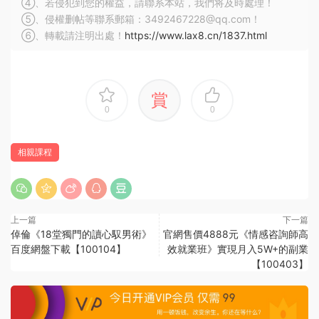
④、若侵犯到您的權益，請聯系本站，我們将及時處理！
⑤、侵權删帖等聯系郵箱：3492467228@qq.com！
⑥、轉載請注明出處！
https://www.lax8.cn/1837.html
賞
0
0
相親課程
上一篇
下一篇
倬倫《18堂獨門的讀心馭男術》
官網售價4888元《情感咨詢師高
百度網盤下載【100104】
效就業班》實現月入5W+的副業
【100403】