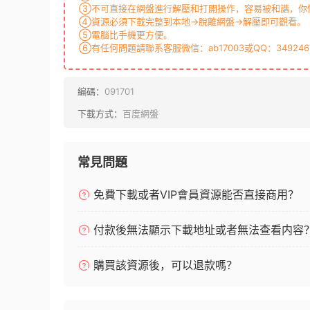
③不可直接在網盤進行解壓和打開操作，容易被和諧，你
④資源必須下載完整到本地→脫離網盤→解壓即可觀看。
⑤電腦比手機更方便。
⑥有任何問題請聯系客服微信：ab17003或QQ：349246
編碼：
091701
下載方式：
百度網盤
常見問題
免費下載或者VIP會員資源能否直接商用？
付款後無法顯示下載地址或者無法查看内容
購買該資源後，可以退款嗎？