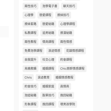
兩性技巧
泡學電子書
聊天技巧
心理學
戀愛課程
撩妹技巧
撩妹套路
戀愛秘籍
心理學課程
私教課程
追男秘籍
撩漢秘籍
兩性教程
情商課程
兩性情感
免費泡學課程
浪迹情感
花鎮情感課程
自我提升
社交心理
約會課程
烏鴉救贖
婚姻課程
Chic原醉情感課程
Chris
浪迹教育
婚姻情感教程
約會技巧
婚姻家庭
高情商
泡妞秘籍
脫單技巧
挽回秘籍
形象課程
挽回課程
壞男孩學院