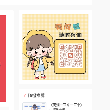
随機推薦
《高潮一直來一直來》
pdf電子書