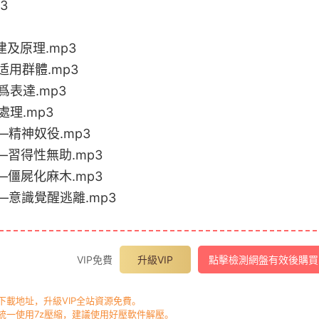
3
建及原理.mp3
适用群體.mp3
爲表達.mp3
處理.mp3
—精神奴役.mp3
——習得性無助.mp3
——僵屍化麻木.mp3
——意識覺醒逃離.mp3
VIP免費
升級VIP
點擊檢測網盤有效後購買
載地址，升級VIP全站資源免費。
一使用7z壓縮，建議使用好壓軟件解壓。