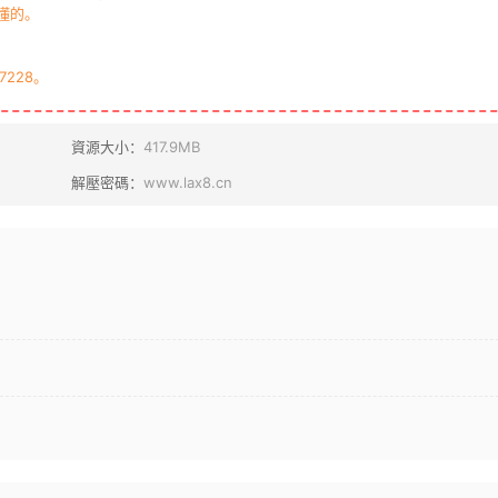
懂的。
7228。
資源大小：
417.9MB
解壓密碼：
www.lax8.cn
？