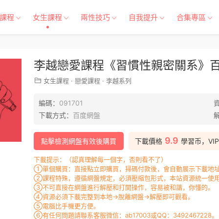
課程
女生課程
兩性技巧
自我提升
合集專區
李越戀愛課程《習慣性親密關系》百度
女生課程
·
戀愛課程
·
李越系列
編碼：
091701
下載方式：
百度網盤
9.9
點擊檢測網盤有效後購買
下載價格
學習币，VI
下載提示：（認真理解每一個字，否則看不了）
①單個購買：直接點立即購買，掃碼付款後，會自動展示下載地址
②課程特殊，遵循網盤規定，必須壓縮包形式，本站資源統一使用
③不可直接在網盤進行解壓和打開操作，容易被和諧，你懂的。
④資源必須下載完整到本地→脫離網盤→解壓即可觀看。
⑤電腦比手機更方便。
⑥有任何問題請聯系客服微信：ab17003或QQ：3492467228。