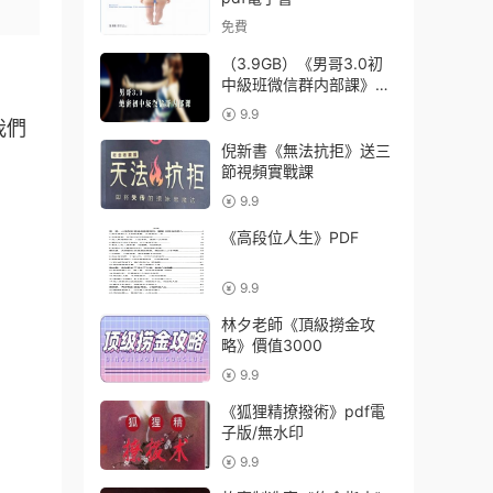
免費
（3.9GB）《男哥3.0初
中級班微信群内部課》完
整版下載【092704】
9.9
我們
倪新書《無法抗拒》送三
節視頻實戰課
9.9
《高段位人生》PDF
9.9
林夕老師《頂級撈金攻
略》價值3000
9.9
《狐狸精撩撥術》pdf電
子版/無水印
9.9