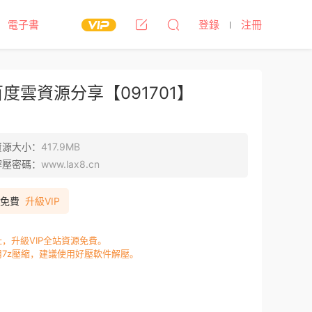
電子書
登錄
注冊
雲資源分享【091701】
資源大小：
417.9MB
解壓密碼：
www.lax8.cn
P免費
升級VIP
，升級VIP全站資源免費。
7z壓縮，建議使用好壓軟件解壓。