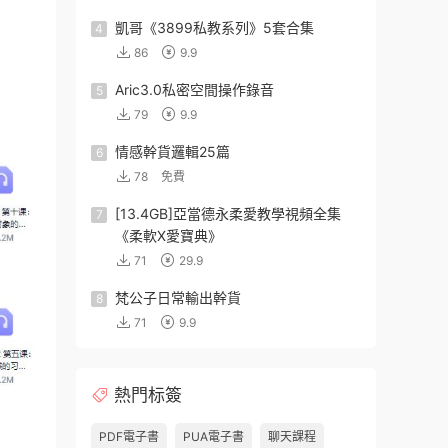
凱哥《3899私教系列》5套合集
4
86
9.9
Aric3.0私密空間操作錄音
5
79
9.9
情感幹貨邏輯25篇
6
78
免費
[13.4GB]亞當德永柔愛教學視頻全集
7
《柔軟X愛寶典》
71
29.9
梵公子日常輸出幹貨
8
71
9.9
熱門标簽
PDF電子書
PUA電子書
聊天課程