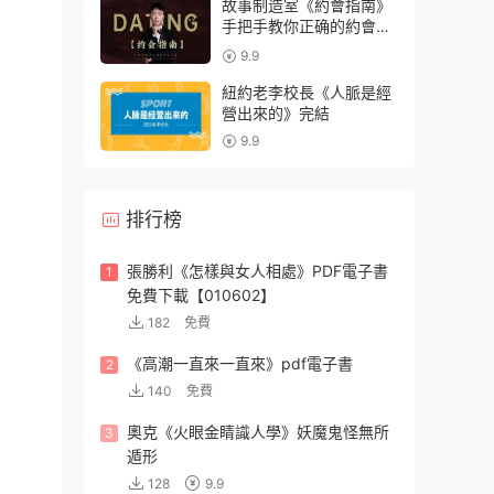
故事制造室《約會指南》
手把手教你正确的約會姿
勢
9.9
紐約老李校長《人脈是經
營出來的》完結
9.9
排行榜
張勝利《怎樣與女人相處》PDF電子書
1
免費下載【010602】
182
免費
《高潮一直來一直來》pdf電子書
2
140
免費
奧克《火眼金睛識人學》妖魔鬼怪無所
3
遁形
128
9.9