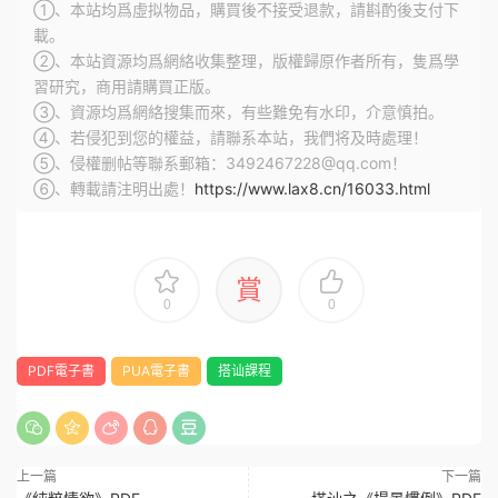
①、本站均爲虛拟物品，購買後不接受退款，請斟酌後支付下
載。
②、本站資源均爲網絡收集整理，版權歸原作者所有，隻爲學
習研究，商用請購買正版。
③、資源均爲網絡搜集而來，有些難免有水印，介意慎拍。
④、若侵犯到您的權益，請聯系本站，我們将及時處理！
⑤、侵權删帖等聯系郵箱：3492467228@qq.com！
⑥、轉載請注明出處！
https://www.lax8.cn/16033.html
賞
0
0
PDF電子書
PUA電子書
搭讪課程
上一篇
下一篇