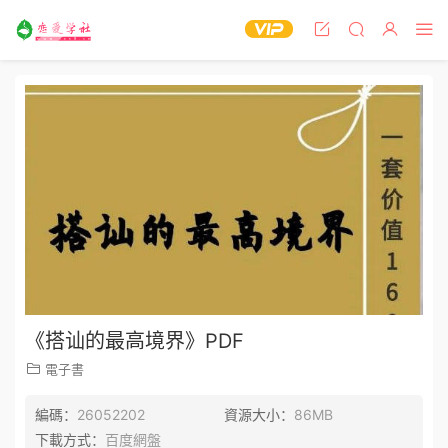
《搭讪的最高境界》PDF
電子書
編碼：
26052202
資源大小：
86MB
下載方式：
百度網盤