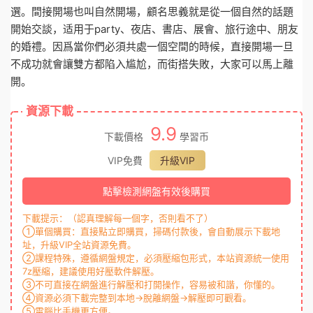
選。間接開場也叫自然開場，顧名思義就是從一個自然的話題
開始交談，适用于party、夜店、書店、展會、旅行途中、朋友
的婚禮。因爲當你們必須共處一個空間的時候，直接開場一旦
不成功就會讓雙方都陷入尴尬，而街搭失敗，大家可以馬上離
開。
資源下載
9.9
下載價格
學習币
VIP免費
升級VIP
點擊檢測網盤有效後購買
下載提示：（認真理解每一個字，否則看不了）
①單個購買：直接點立即購買，掃碼付款後，會自動展示下載地
址，升級VIP全站資源免費。
②課程特殊，遵循網盤規定，必須壓縮包形式，本站資源統一使用
7z壓縮，建議使用好壓軟件解壓。
③不可直接在網盤進行解壓和打開操作，容易被和諧，你懂的。
④資源必須下載完整到本地→脫離網盤→解壓即可觀看。
⑤電腦比手機更方便。