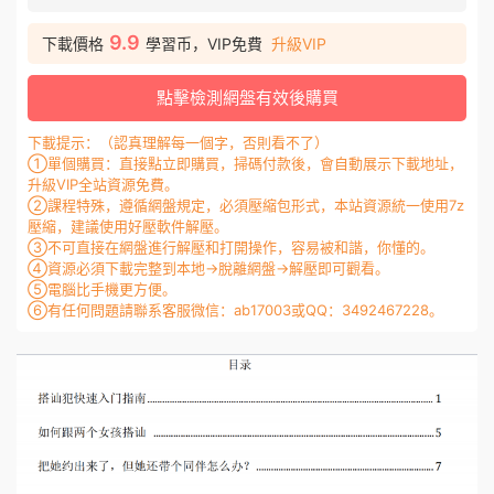
9.9
下載價格
學習币，VIP免費
升級VIP
點擊檢測網盤有效後購買
下載提示：（認真理解每一個字，否則看不了）
①單個購買：直接點立即購買，掃碼付款後，會自動展示下載地址，
升級VIP全站資源免費。
②課程特殊，遵循網盤規定，必須壓縮包形式，本站資源統一使用7z
壓縮，建議使用好壓軟件解壓。
③不可直接在網盤進行解壓和打開操作，容易被和諧，你懂的。
④資源必須下載完整到本地→脫離網盤→解壓即可觀看。
⑤電腦比手機更方便。
⑥有任何問題請聯系客服微信：ab17003或QQ：3492467228。