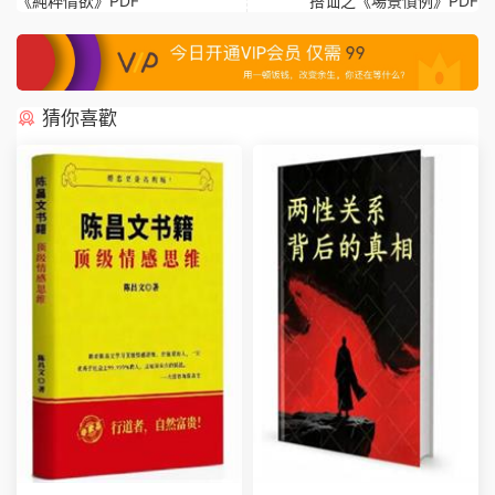
《純粹情欲》PDF
搭讪之《場景慣例》PDF
猜你喜歡