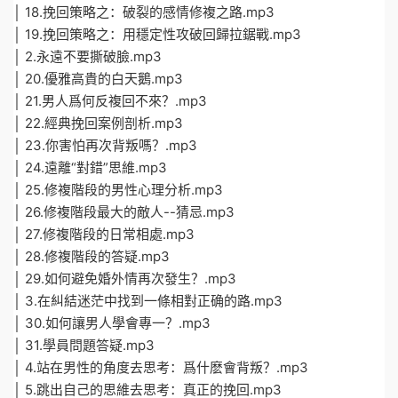
│ 18.挽回策略之：破裂的感情修複之路.mp3
│ 19.挽回策略之：用穩定性攻破回歸拉鋸戰.mp3
│ 2.永遠不要撕破臉.mp3
│ 20.優雅高貴的白天鵝.mp3
│ 21.男人爲何反複回不來？.mp3
│ 22.經典挽回案例剖析.mp3
│ 23.你害怕再次背叛嗎？.mp3
│ 24.遠離“對錯”思維.mp3
│ 25.修複階段的男性心理分析.mp3
│ 26.修複階段最大的敵人--猜忌.mp3
│ 27.修複階段的日常相處.mp3
│ 28.修複階段的答疑.mp3
│ 29.如何避免婚外情再次發生？.mp3
│ 3.在糾結迷茫中找到一條相對正确的路.mp3
│ 30.如何讓男人學會專一？.mp3
│ 31.學員問題答疑.mp3
│ 4.站在男性的角度去思考：爲什麽會背叛？.mp3
│ 5.跳出自己的思維去思考：真正的挽回.mp3