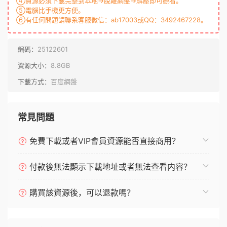
④資源必須下載完整到本地→脫離網盤→解壓即可觀看。
⑤電腦比手機更方便。
⑥有任何問題請聯系客服微信：ab17003或QQ：3492467228。
編碼：
25122601
資源大小：
8.8GB
下載方式：
百度網盤
常見問題
免費下載或者VIP會員資源能否直接商用？
付款後無法顯示下載地址或者無法查看内容？
購買該資源後，可以退款嗎？