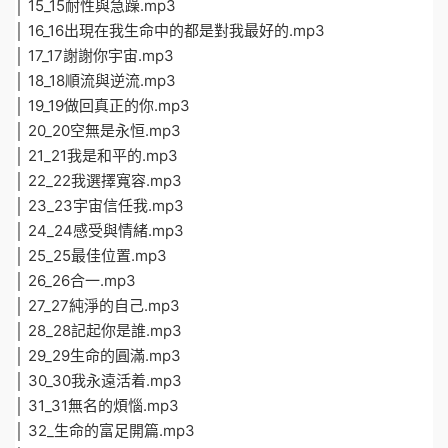
│ 15_15耐性與急躁.mp3
│ 16_16出現在我生命中的都是對我最好的.mp3
│ 17_17謝謝你宇宙.mp3
│ 18_18順流與逆流.mp3
│ 19_19做回真正的你.mp3
│ 20_20空無是永恒.mp3
│ 21_21我是和平的.mp3
│ 22_22我選擇寬容.mp3
│ 23_23宇宙信任我.mp3
│ 24_24感受與情緒.mp3
│ 25_25最佳位置.mp3
│ 26_26合一.mp3
│ 27_27純淨的自己.mp3
│ 28_28記起你是誰.mp3
│ 29_29生命的圓滿.mp3
│ 30_30我永遠活着.mp3
│ 31_31無名的煩惱.mp3
│ 32_生命的富足開篇.mp3