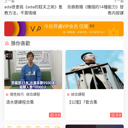
上一篇
下一篇
ada很會挑《ada的馭夫之術》隻
烏鴉救贖《賺錢的14種能力》發
教方法，不賣情緒
售内部課
猜你喜歡
兩性技巧
·
綜合課程
綜合課程
清水健課程合集
【公瑾】7套合集
9.9
9.9