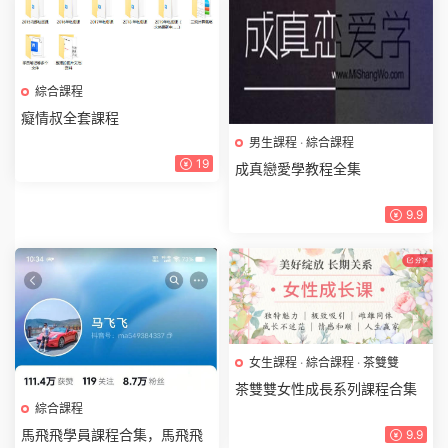
綜合課程
癡情叔全套課程
男生課程
·
綜合課程
19
成真戀愛學教程全集
9.9
女生課程
·
綜合課程
·
茶雙雙
茶雙雙女性成長系列課程合集
綜合課程
馬飛飛學員課程合集，馬飛飛
9.9