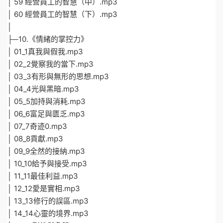
│ 59 經營員工的智慧（中）.mp3
│ 60 經營員工的智慧（下）.mp3
│
├─10.《情緒的掌控力》
│ 01_1真我與假我.mp3
│ 02_2覺察我的當下.mp3
│ 03_3有形與無形的思想.mp3
│ 04_4光與黑暗.mp3
│ 05_5加持與消耗.mp3
│ 06_6富足與匮乏.mp3
│ 07_7奇迹0.mp3
│ 08_8貢獻.mp3
│ 09_9全然的接納.mp3
│ 10_10給予與接受.mp3
│ 11_11最佳利益.mp3
│ 12_12愛是實相.mp3
│ 13_13修行的誤區.mp3
│ 14_14心靈的境界.mp3