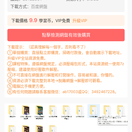
下載方式：
百度網盤
9.9
下載價格
學習币，VIP免費
升級VIP
點擊檢測網盤有效後購買
下載提示：（認真理解每一個字，否則看不了）
①單個購買：直接點立即購買，掃碼付款後，會自動展示下載地址，
升級VIP全站資源免費。
②課程特殊，遵循網盤規定，必須壓縮包形式，本站資源統一使用7z
壓縮，建議使用好壓軟件解壓。
③不可直接在網盤進行解壓和打開操作，容易被和諧，你懂的。
④資源必須下載完整到本地→脫離網盤→解壓即可觀看。
⑤電腦比手機更方便。
⑥有任何問題請聯系客服微信：ab17003或QQ：3492467228。