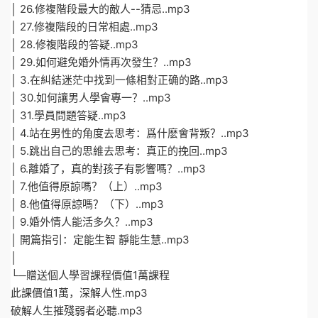
│ 26.修複階段最大的敵人--猜忌..mp3
│ 27.修複階段的日常相處..mp3
│ 28.修複階段的答疑..mp3
│ 29.如何避免婚外情再次發生？..mp3
│ 3.在糾結迷茫中找到一條相對正确的路..mp3
│ 30.如何讓男人學會專一？..mp3
│ 31.學員問題答疑..mp3
│ 4.站在男性的角度去思考：爲什麽會背叛？..mp3
│ 5.跳出自己的思維去思考：真正的挽回..mp3
│ 6.離婚了，真的對孩子有影響嗎？..mp3
│ 7.他值得原諒嗎？（上）..mp3
│ 8.他值得原諒嗎？（下）..mp3
│ 9.婚外情人能活多久？..mp3
│ 開篇指引：定能生智 靜能生慧..mp3
│
└─贈送個人學習課程價值1萬課程
此課價值1萬，深解人性.mp3
破解人生摧殘弱者必聽.mp3