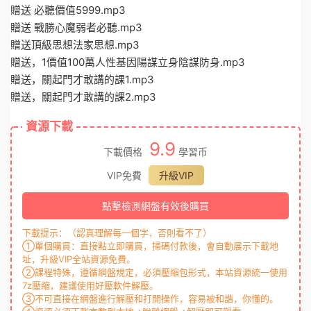
贈送 必聽價值5999.mp3
贈送 戰勝心魔弱者必聽.mp3
贈送頂級思想法家思想.mp3
贈送，1價值100萬人性基因陽謀立身陰謀防身.mp3
贈送，關起門才敢講的課1.mp3
贈送，關起門才敢講的課2.mp3
資源下載
9.9
下載價格
學習币
VIP免費
升級VIP
點擊檢測網盤有效後購買
下載提示：（認真理解每一個字，否則看不了）
①單個購買：直接點立即購買，掃碼付款後，會自動展示下載地
址，升級VIP全站資源免費。
②課程特殊，遵循網盤規定，必須壓縮包形式，本站資源統一使用
7z壓縮，建議使用好壓軟件解壓。
③不可直接在網盤進行解壓和打開操作，容易被和諧，你懂的。