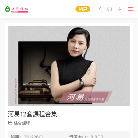
河易12套課程合集
綜合課程
編碼：
25122601
資源大小：
8.8GB