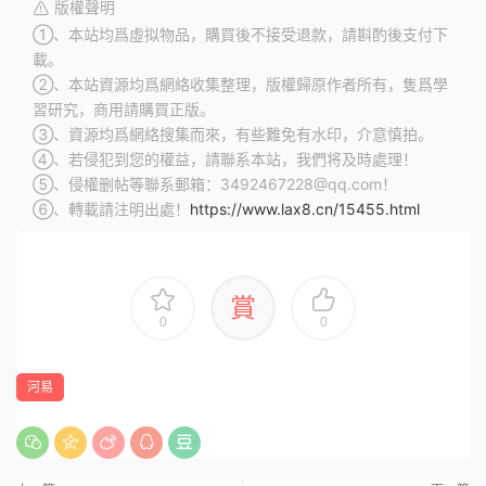
版權聲明
①、本站均爲虛拟物品，購買後不接受退款，請斟酌後支付下
載。
②、本站資源均爲網絡收集整理，版權歸原作者所有，隻爲學
習研究，商用請購買正版。
③、資源均爲網絡搜集而來，有些難免有水印，介意慎拍。
④、若侵犯到您的權益，請聯系本站，我們将及時處理！
⑤、侵權删帖等聯系郵箱：3492467228@qq.com！
⑥、轉載請注明出處！
https://www.lax8.cn/15455.html
賞
0
0
河易