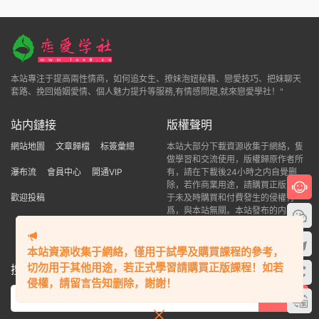
本站專注于提高兩性情商，如何追女生、撩妹泡妞秘籍、戀愛技巧、把妹聊天
套路、挽回婚姻愛情、個人魅力提升等服務,有情感問題,就來戀愛學社！"
站内鏈接
版權聲明
網站地圖
文章歸檔
标簽彙總
本站大部分下載資源收集于網絡，隻
做學習和交流使用，版權歸原作者所
瀑布流
會員中心
開通VIP
有，請在下載後24小時之内自覺删
除，若作商業用途，請購買正版，由
歡迎投稿
于未及時購買和付費發生的侵權行
爲，與本站無關。本站發布的内容若
侵犯到您的權益，請聯系站長删除，
我們将及時處理！
本站資源收集于網絡，僅用于試學及購買課程的參考，
切勿用于其他用途，若正式學習請購買正版課程！如若
搜索本站精品資源
侵權，請留言告知删除，謝謝！