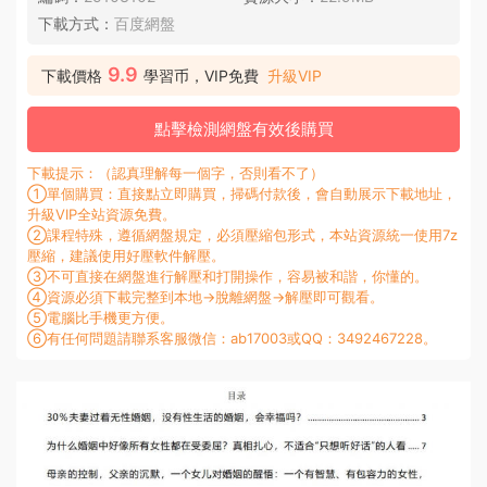
下載方式：
百度網盤
9.9
下載價格
學習币，VIP免費
升級VIP
點擊檢測網盤有效後購買
下載提示：（認真理解每一個字，否則看不了）
①單個購買：直接點立即購買，掃碼付款後，會自動展示下載地址，
升級VIP全站資源免費。
②課程特殊，遵循網盤規定，必須壓縮包形式，本站資源統一使用7z
壓縮，建議使用好壓軟件解壓。
③不可直接在網盤進行解壓和打開操作，容易被和諧，你懂的。
④資源必須下載完整到本地→脫離網盤→解壓即可觀看。
⑤電腦比手機更方便。
⑥有任何問題請聯系客服微信：ab17003或QQ：3492467228。