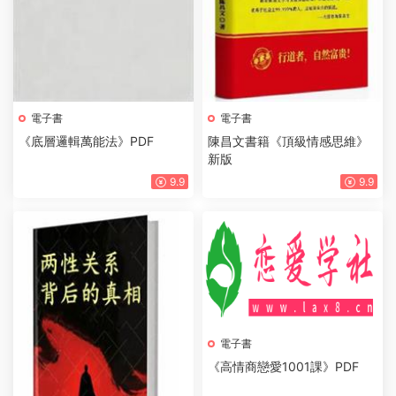
電子書
電子書
《底層邏輯萬能法》PDF
陳昌文書籍《頂級情感思維》
新版
9.9
9.9