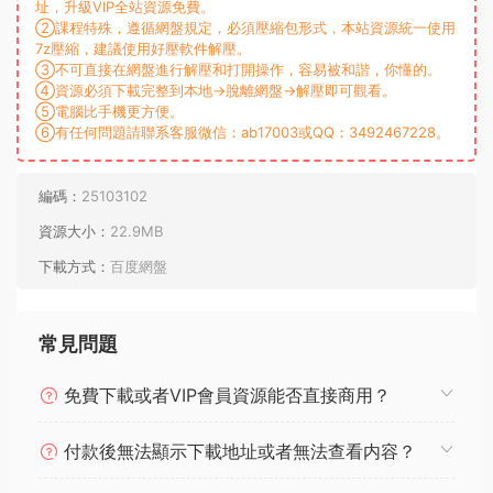
址，升級VIP全站資源免費。
②課程特殊，遵循網盤規定，必須壓縮包形式，本站資源統一使用
7z壓縮，建議使用好壓軟件解壓。
③不可直接在網盤進行解壓和打開操作，容易被和諧，你懂的。
④資源必須下載完整到本地→脫離網盤→解壓即可觀看。
⑤電腦比手機更方便。
⑥有任何問題請聯系客服微信：ab17003或QQ：3492467228。
編碼：
25103102
資源大小：
22.9MB
下載方式：
百度網盤
常見問題
免費下載或者VIP會員資源能否直接商用？
付款後無法顯示下載地址或者無法查看内容？