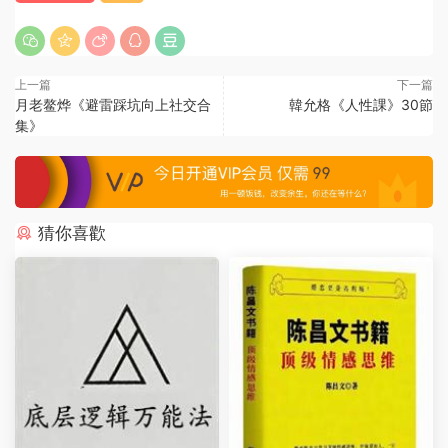
上一篇
下一篇
月老鳌烨《避雷踩坑向上社交合
韓允格《人性課》30節
集》
猜你喜歡