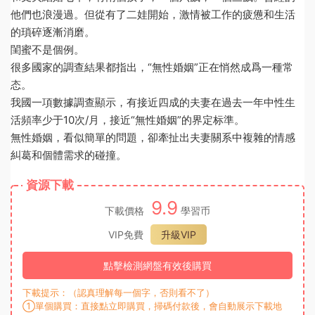
他們也浪漫過。但從有了二娃開始，激情被工作的疲憊和生活
的瑣碎逐漸消磨。
閨蜜不是個例。
很多國家的調查結果都指出，“無性婚姻”正在悄然成爲一種常
态。
我國一項數據調查顯示，有接近四成的夫妻在過去一年中性生
活頻率少于10次/月，接近“無性婚姻”的界定标準。
無性婚姻，看似簡單的問題，卻牽扯出夫妻關系中複雜的情感
糾葛和個體需求的碰撞。
資源下載
9.9
下載價格
學習币
VIP免費
升級VIP
點擊檢測網盤有效後購買
下載提示：（認真理解每一個字，否則看不了）
①單個購買：直接點立即購買，掃碼付款後，會自動展示下載地