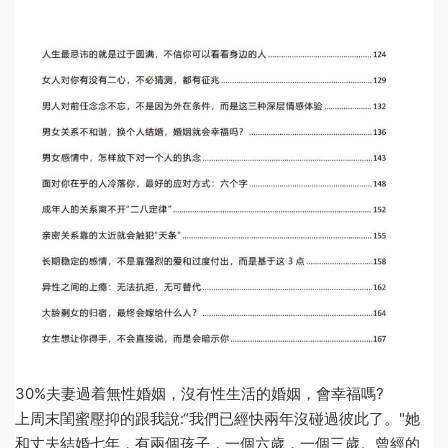
30%夫妻過着無性婚姻，沒有性生活的婚姻，會幸福嗎?
上周末閨蜜壓抑的跟我說:“我們已經快兩年沒碰過彼此了。"她
和丈夫結婚七年，有兩個孩子，一個六歲，一個三歲。曾經的