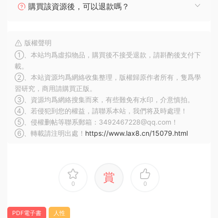
購買該資源後，可以退款嗎？
版權聲明
①、本站均爲虛拟物品，購買後不接受退款，請斟酌後支付下
載。
②、本站資源均爲網絡收集整理，版權歸原作者所有，隻爲學
習研究，商用請購買正版。
③、資源均爲網絡搜集而來，有些難免有水印，介意慎拍。
④、若侵犯到您的權益，請聯系本站，我們将及時處理！
⑤、侵權删帖等聯系郵箱：3492467228@qq.com！
⑥、轉載請注明出處！
https://www.lax8.cn/15079.html
賞
0
0
PDF電子書
人性