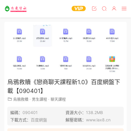
烏鴉救贖《戀商聊天課程新1.0》百度網盤下
載【090401】
烏鴉救贖
·
男生課程
·
聊天課程
編碼：
090401
資源大小：
138.2MB
下載方式：
百度網盤
解壓密碼：
www.lax8.cn