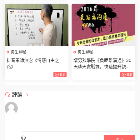
男生課程
男生課程
抖音軍師無念《情感自由之
壞男孩學院《負距離溝通》30
路》
天聊天實戰課，快速提升親密
關系與聊天技巧
9.9
9.9
評論
0