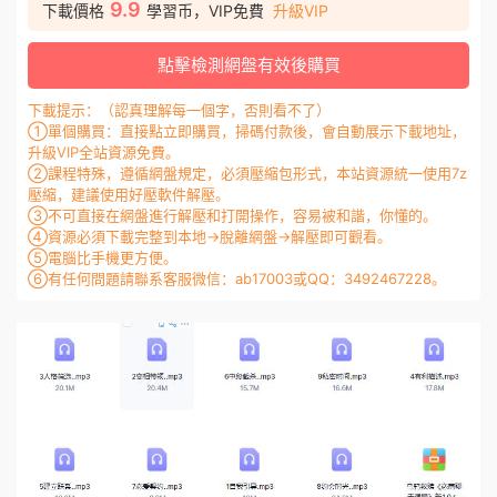
9.9
下載價格
學習币，VIP免費
升級VIP
點擊檢測網盤有效後購買
下載提示：（認真理解每一個字，否則看不了）
①單個購買：直接點立即購買，掃碼付款後，會自動展示下載地址，
升級VIP全站資源免費。
②課程特殊，遵循網盤規定，必須壓縮包形式，本站資源統一使用7z
壓縮，建議使用好壓軟件解壓。
③不可直接在網盤進行解壓和打開操作，容易被和諧，你懂的。
④資源必須下載完整到本地→脫離網盤→解壓即可觀看。
⑤電腦比手機更方便。
⑥有任何問題請聯系客服微信：ab17003或QQ：3492467228。