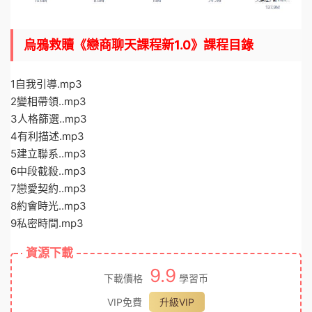
烏鴉救贖《戀商聊天課程新1.0》課程目錄
1自我引導.mp3
2變相帶領..mp3
3人格篩選..mp3
4有利描述.mp3
5建立聯系..mp3
6中段截殺..mp3
7戀愛契約..mp3
8約會時光..mp3
9私密時間.mp3
資源下載
9.9
下載價格
學習币
VIP免費
升級VIP