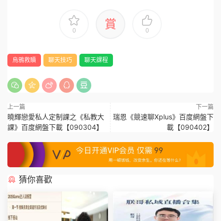
賞
0
0
烏鴉救贖
聊天技巧
聊天課程
上一篇
下一篇
曉輝戀愛私人定制課之《私教大
瑞恩《競速聊Xplus》百度網盤下
課》百度網盤下載【090304】
載【090402】
猜你喜歡