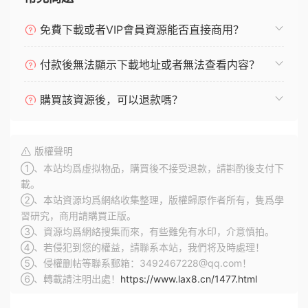
免費下載或者VIP會員資源能否直接商用？
付款後無法顯示下載地址或者無法查看内容？
購買該資源後，可以退款嗎？
版權聲明
①、本站均爲虛拟物品，購買後不接受退款，請斟酌後支付下
載。
②、本站資源均爲網絡收集整理，版權歸原作者所有，隻爲學
習研究，商用請購買正版。
③、資源均爲網絡搜集而來，有些難免有水印，介意慎拍。
④、若侵犯到您的權益，請聯系本站，我們将及時處理！
⑤、侵權删帖等聯系郵箱：3492467228@qq.com！
⑥、轉載請注明出處！
https://www.lax8.cn/1477.html