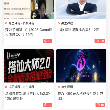
男生課程
·
私教課程
男生課程
梵公子團隊 《《2026 Game達
《朕哥私域直播合集》12節
人訓練營》》10節
19
9.9
瑞恩課程
·
男生課程
男生課程
瑞恩良叔新課《搭讪大師2.0》
良叔《90天人格成長計劃》無
10節完整版
水印
19
19