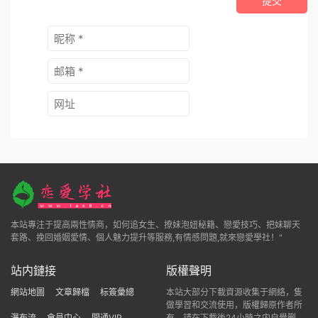
提交
本站專注于提高兩性情商，如何追女生、撩妹泡妞秘籍、戀愛技巧、把妹聊天
套路、挽回婚姻愛情、個人魅力提升等服務,有情感問題,就來戀愛學社！"
站内鏈接
版權聲明
網站地圖
文章歸檔
标簽彙總
本站大部分下載資源收集于網絡，隻
做學習和交流使用，版權歸原作者所
瀑布流
會員中心
開通VIP
有，請在下載後24小時之内自覺删