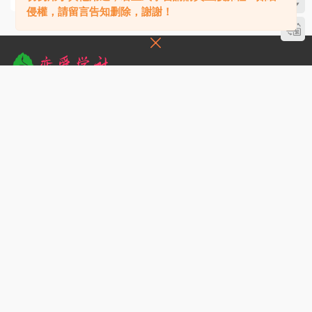
侵權，請留言告知删除，謝謝！
本站專注于提高兩性情商，如何追女生、撩妹泡妞秘籍、戀愛技巧、把妹聊天
套路、挽回婚姻愛情、個人魅力提升等服務,有情感問題,就來戀愛學社！"
站内鏈接
版權聲明
網站地圖
文章歸檔
标簽彙總
本站大部分下載資源收集于網絡，隻
做學習和交流使用，版權歸原作者所
瀑布流
會員中心
開通VIP
有，請在下載後24小時之内自覺删
除，若作商業用途，請購買正版，由