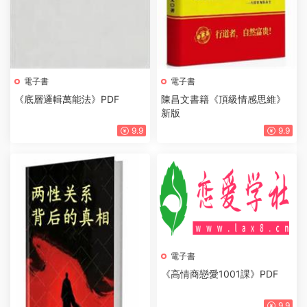
電子書
電子書
《底層邏輯萬能法》PDF
陳昌文書籍《頂級情感思維》
新版
9.9
9.9