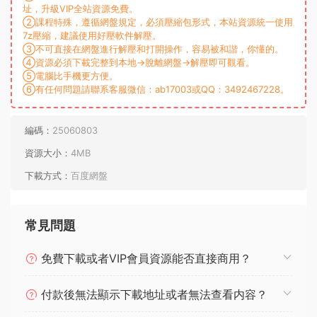
址，升級VIP全站資源免費。
②課程特殊，遵循網盤規定，必須壓縮包形式，本站資源統一使用
7z壓縮，建議使用好壓軟件解壓。
③不可直接在網盤進行解壓和打開操作，容易被和諧，你懂的。
④資源必須下載完整到本地→脫離網盤→解壓即可觀看。
⑤電腦比手機更方便。
⑥有任何問題請聯系客服微信：ab17003或QQ：3492467228。
編碼：
25060803
資源大小：
4MB
下載方式：
百度網盤
常見問題
免費下載或者VIP會員資源能否直接商用？
付款後無法顯示下載地址或者無法查看内容？