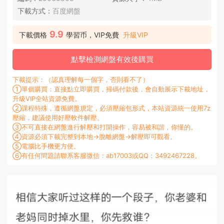
下載方式：
百度網盤
9.9
下載價格
學習币，VIP免費
升級VIP
點擊檢測網盤有效後購買
下載提示：（認真理解每一個字，否則看不了）
①單個購買：直接點立即購買，掃碼付款後，會自動展示下載地址，
升級VIP全站資源免費。
②課程特殊，遵循網盤規定，必須壓縮包形式，本站資源統一使用7z
壓縮，建議使用好壓軟件解壓。
③不可直接在網盤進行解壓和打開操作，容易被和諧，你懂的。
④資源必須下載完整到本地→脫離網盤→解壓即可觀看。
⑤電腦比手機更方便。
⑥有任何問題請聯系客服微信：ab17003或QQ：3492467228。