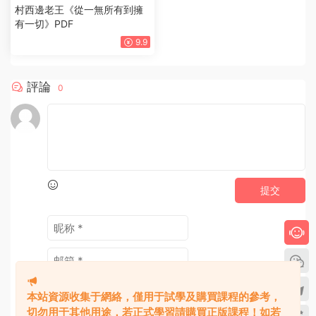
電子書
村西邊老王《從一無所有到擁
有一切》PDF
9.9
評論
0
提交
本站資源收集于網絡，僅用于試學及購買課程的參考，
切勿用于其他用途，若正式學習請購買正版課程！如若