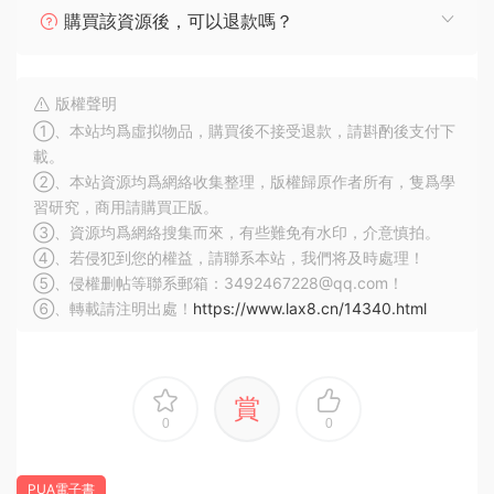
購買該資源後，可以退款嗎？
版權聲明
①、本站均爲虛拟物品，購買後不接受退款，請斟酌後支付下
載。
②、本站資源均爲網絡收集整理，版權歸原作者所有，隻爲學
習研究，商用請購買正版。
③、資源均爲網絡搜集而來，有些難免有水印，介意慎拍。
④、若侵犯到您的權益，請聯系本站，我們将及時處理！
⑤、侵權删帖等聯系郵箱：3492467228@qq.com！
⑥、轉載請注明出處！
https://www.lax8.cn/14340.html
賞
0
0
PUA電子書