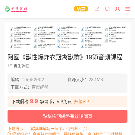
阿國《獸性爆炸衣冠禽獸群》19節音頻課程
男生課程
編碼：
25052902
資源大小：
28.1MB
下載方式：
百度網盤
9.9
下載價格
學習币，VIP免費
升級VIP
點擊檢測網盤有效後購買
下載提示：（認真理解每一個字，否則看不了）
①單個購買：直接點立即購買，掃碼付款後，會自動展示下載地址，