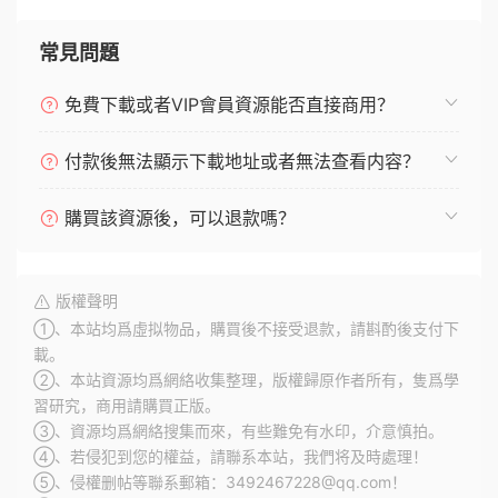
常見問題
免費下載或者VIP會員資源能否直接商用？
付款後無法顯示下載地址或者無法查看内容？
購買該資源後，可以退款嗎？
版權聲明
①、本站均爲虛拟物品，購買後不接受退款，請斟酌後支付下
載。
②、本站資源均爲網絡收集整理，版權歸原作者所有，隻爲學
習研究，商用請購買正版。
③、資源均爲網絡搜集而來，有些難免有水印，介意慎拍。
④、若侵犯到您的權益，請聯系本站，我們将及時處理！
⑤、侵權删帖等聯系郵箱：3492467228@qq.com！