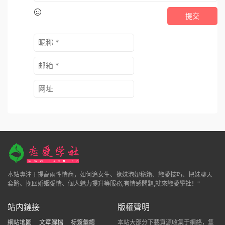
提交
本站專注于提高兩性情商，如何追女生、撩妹泡妞秘籍、戀愛技巧、把妹聊天
套路、挽回婚姻愛情、個人魅力提升等服務,有情感問題,就來戀愛學社！"
站内鏈接
版權聲明
網站地圖
文章歸檔
标簽彙總
本站大部分下載資源收集于網絡，隻