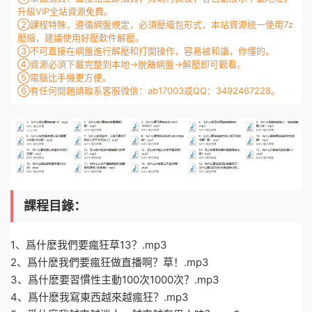
升級VIP全站資源免費。
②課程特殊，遵循網盤規定，必須壓縮包形式，本站資源統一使用7z
壓縮，建議使用好壓軟件解壓。
③不可直接在網盤進行解壓和打開操作，容易被和諧，你懂的。
④資源必須下載完整到本地→脫離網盤→解壓即可觀看。
⑤電腦比手機更方便。
⑥有任何問題請聯系客服微信：ab17003或QQ：3492467228。
課程目錄：
1、爲什麽我們要瘋狂草13？.mp3
2、爲什麽我們要瘋狂做直播啊？草！.mp3
3、爲什麽要習慣性主動100次1000次？.mp3
4、爲什麽我寫東西越來越瘋狂？.mp3