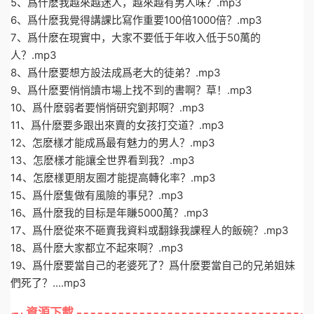
5、爲什麽我越來越迷人，越來越有男人味？.mp3
6、爲什麽我覺得講課比寫作重要100倍1000倍？.mp3
7、爲什麽在現實中，大家不要低于年收入低于50萬的
人？.mp3
8、爲什麽要想方設法成爲老大的徒弟？.mp3
9、爲什麽要悄悄讀市場上找不到的書啊？草！.mp3
10、爲什麽弱者要悄悄研究劉邦啊？.mp3
11、爲什麽要多跟出來賣的女孩打交道？.mp3
12、怎麽樣才能成爲最有魅力的男人？.mp3
13、怎麽樣才能讓全世界看到我？.mp3
14、怎麽樣更朋友圈才能提高轉化率？.mp3
15、爲什麽隻做有風險的事兒？.mp3
16、爲什麽我的目标是年賺5000萬？.mp3
17、爲什麽從來不砸賣我資料或翻錄我課程人的飯碗？.mp3
18、爲什麽大家都立不起來啊？.mp3
19、爲什麽要當自己的老婆死了？爲什麽要當自己的兄弟姐妹
們死了？....mp3
資源下載