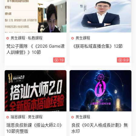
男生課程
·
私教課程
男生課程
梵公子團隊 《《2026 Game達
《朕哥私域直播合集》12節
人訓練營》》10節
19
9.9
瑞恩課程
·
男生課程
男生課程
瑞恩良叔新課《搭讪大師2.0》
良叔《90天人格成長計劃》無
10節完整版
水印