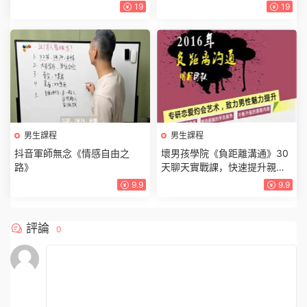
19
19
男生課程
男生課程
抖音軍師無念《情感自由之
壞男孩學院《負距離溝通》30
路》
天聊天實戰課，快速提升親密
關系與聊天技巧
9.9
9.9
評論
0