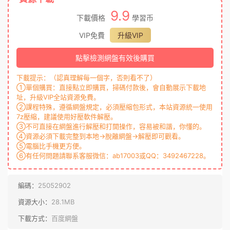
9.9
下載價格
學習币
VIP免費
升級VIP
點擊檢測網盤有效後購買
下載提示：（認真理解每一個字，否則看不了）
①單個購買：直接點立即購買，掃碼付款後，會自動展示下載地
址，升級VIP全站資源免費。
②課程特殊，遵循網盤規定，必須壓縮包形式，本站資源統一使用
7z壓縮，建議使用好壓軟件解壓。
③不可直接在網盤進行解壓和打開操作，容易被和諧，你懂的。
④資源必須下載完整到本地→脫離網盤→解壓即可觀看。
⑤電腦比手機更方便。
⑥有任何問題請聯系客服微信：ab17003或QQ：3492467228。
編碼：
25052902
資源大小：
28.1MB
下載方式：
百度網盤